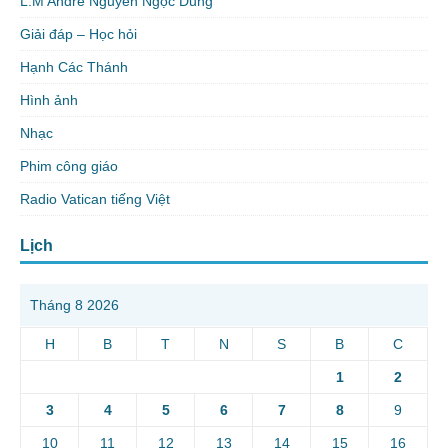
L.M Andre Nguyễn Ngọc Dũng
Giải đáp – Học hỏi
Hạnh Các Thánh
Hình ảnh
Nhạc
Phim công giáo
Radio Vatican tiếng Việt
Lịch
Tháng 8 2026
H
B
T
N
S
B
C
1
2
3
4
5
6
7
8
9
10
11
12
13
14
15
16