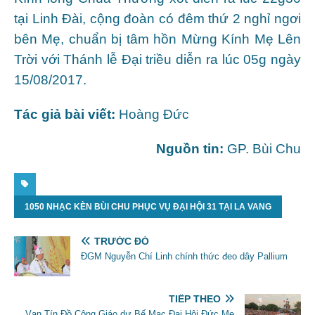
tại Linh Đài, cộng đoàn có đêm thứ 2 nghỉ ngơi
bên Mẹ, chuẩn bị tâm hồn Mừng Kính Mẹ Lên
Trời với Thánh lễ Đại triều diễn ra lúc 05g ngày
15/08/2017.
Tác giả bài viết:
Hoàng Đức
Nguồn tin:
GP. Bùi Chu
1050 NHẠC KÈN BÙI CHU PHỤC VỤ ĐẠI HỘI 31 TẠI LA VANG
TRƯỚC ĐÓ
ĐGM Nguyễn Chí Linh chính thức đeo dây Pallium
TIẾP THEO
Vạn Tín Đồ Công Giáo dự Bế Mạc Đại Hội Đức Mẹ