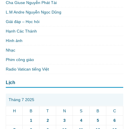
Cha Giuse Nguyễn Phát Tài
L.M Andre Nguyễn Ngọc Dũng
Giải đáp – Học hỏi
Hạnh Các Thánh
Hình ảnh
Nhạc
Phim công giáo
Radio Vatican tiếng Việt
Lịch
Tháng 7 2025
H
B
T
N
S
B
C
1
2
3
4
5
6