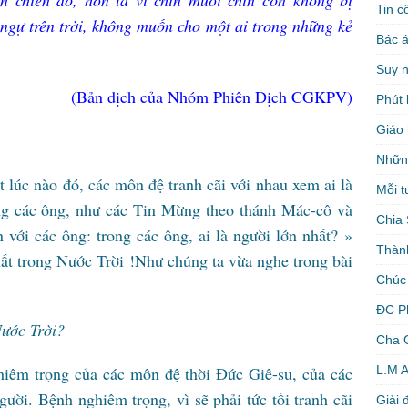
n chiên đó, hơn là vì chín mươi chín con không bị
Tin c
gự trên trời, không muốn cho một ai trong những kẻ
Bác á
Suy 
(Bản dịch của Nhóm Phiên Dịch CGKPV)
Phút 
Giáo 
Nhữn
 lúc nào đó, các môn đệ tranh cãi với nhau xem ai là
Mỗi t
ong các ông, như các Tin Mừng theo thánh Mác-cô và
Chia 
 với các ông: trong các ông, ai là người lớn nhất? »
Thàn
hất trong Nước Trời !Như chúng ta vừa nghe trong bài
Chúc
ĐC P
Nước Trời?
Cha 
L.M 
hiêm trọng của các môn đệ thời Đức Giê-su, của các
ười. Bệnh nghiêm trọng, vì sẽ phải tức tối tranh cãi
Giải 