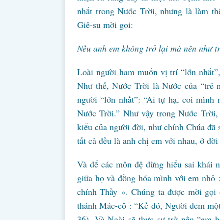
nhất trong Nước Trời, nhưng là làm t
Giê-su mời gọi:
Nếu anh em không trở lại mà nên như tr
Loài người ham muốn vị trí “lớn nhất”,
Như thế, Nước Trời là Nước của “trẻ n
người “lớn nhất”: “Ai tự hạ, coi mình 
Nước Trời.” Như vậy trong Nước Trời, 
kiểu của người đời, như chính Chúa đã 
tất cả đều là anh chị em với nhau, ở đời
Và để các môn đệ đừng hiểu sai khái 
giữa họ và đồng hóa mình với em nhỏ :
chính Thầy ». Chúng ta được mời gọi 
thánh Mác-cô : “Kế đó, Người đem một 
36). Và Ngài sẽ thực sự trở nên “em b