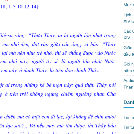
Mục t
18, 1-5.10.12-14)
Lịch 
XIV t
Các 
iê-su rằng: “Thưa Thầy, ai là người lớn nhất trong
XIV
 em nhỏ đến, đặt vào giữa các ông
và bảo: “Thầy
3
Giấc 
 lại mà nên như trẻ nhỏ, thì sẽ chẳng được vào Nước
đầu t
em nhỏ này, người ấy sẽ là người lớn nhất Nước
Gió h
em này vì danh Thầy, là tiếp đón chính Thầy.
năm A
Audio
t ai trong những kẻ bé mọn này; quả thật, Thầy nói
Thánh
họ ở trên trời không ngừng chiêm ngưỡng nhan Cha
Dan
 chiên mà có một con đi lạc, lại không để chín mươi
Tin m
ên lạc sao?
Và nếu may mà tìm được, thì Thầy bảo
Tin t
13