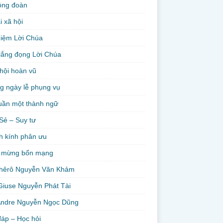
ộng đoàn
i xã hội
niệm Lời Chúa
lắng đọng Lời Chúa
hội hoàn vũ
g ngày lễ phụng vụ
uần một thành ngữ
Sẻ – Suy tư
h kính phân ưu
 mừng bổn mạng
hêrô Nguyễn Văn Khảm
Giuse Nguyễn Phát Tài
Andre Nguyễn Ngọc Dũng
đáp – Học hỏi