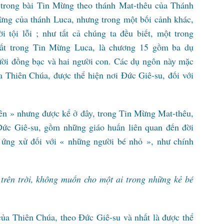
trong bài Tin Mừng theo thánh Mat-thêu của Thánh
ừng của thánh Luca, nhưng trong một bối cảnh khác,
 tội lỗi ; như tất cả chúng ta đều biết, một trong
hất trong Tin Mừng Luca, là chương 15 gồm ba dụ
ười đồng bạc và hai người con. Các dụ ngôn này mặc
a Thiên Chúa, được thể hiện nơi Đức Giê-su, đối với
ên » nhưng được kể ở đây, trong Tin Mừng Mat-thêu,
 Đức Giê-su, gồm những giáo huấn liên quan đến đời
h ứng xử đối với « những người bé nhỏ », như chính
rên trời, không muốn cho một ai trong những kẻ bé
của Thiên Chúa, theo Đức Giê-su và nhất là được thể