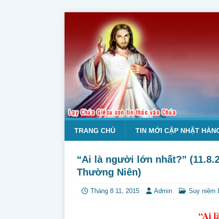
TRANG CHỦ
TIN MỚI CẬP NHẬT HÀN
“Ai là người lớn nhất?” (11.8
Thường Niên)
Tháng 8 11, 2015
Admin
Suy niệm 
“Ai l