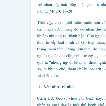
với nhau gây mất hiệp nhất, ganh tị nh
lực (x. Mt 20, 17-28).
Thật vậy, con người luôn muốn hơn và
các nhân đức, trong đó có nhân đức k
khiêm nhường ra thành bậc! Con người k
đua; tự xếp loại mình và xếp loại nha
trong thâm tâm. Rộng hơn nữa, đó còn 
người ngoài đời cũng như trong đạo: th
quả là “những người bé nhỏ” theo nghĩ
số, bị khinh chê, thậm chí bị loại trừ, 
và chết chóc.
Nên như trẻ nhỏ
1.
Cách Đức Giê-su chữa căn bệnh này, v
nhận ra rằng đây là một thứ bệnh khó 