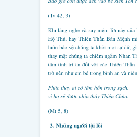
Bao giờ con được đến vào bệ kiến Tôn
(Tv 42, 3)
Khi lắng nghe và suy niệm lời này của
Hộ Thủ, hay Thiên Thần Bản Mệnh mà 
luôn bảo vệ chúng ta khỏi mọi sự dữ, g
thay mặt chúng ta chiêm ngắm Nhan Th
tâm tình tri ân đối với các Thiên Thầ
trở nên như em bé trong bình an và niề
Phúc thay ai có tâm hồn trong sạch,
vì họ sẽ được nhìn thấy Thiên Chúa.
(Mt 5, 8)
2.
Những người tội lỗi