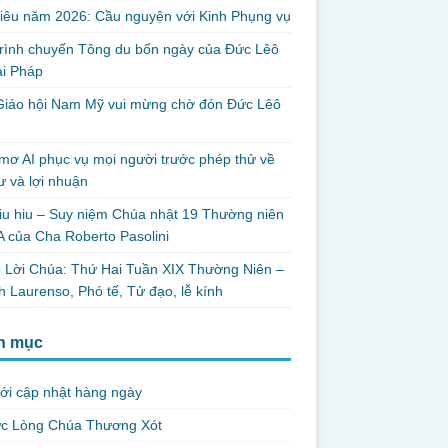
iêu năm 2026: Cầu nguyện với Kinh Phụng vụ
trình chuyến Tông du bốn ngày của Đức Lêô
ại Pháp
Giáo hội Nam Mỹ vui mừng chờ đón Đức Lêô
mơ AI phục vụ mọi người trước phép thử về
ư và lợi nhuận
iu hiu – Suy niệm Chúa nhật 19 Thường niên
 của Cha Roberto Pasolini
 Lời Chúa: Thứ Hai Tuần XIX Thường Niên –
 Laurenso, Phó tế, Tử đạo, lễ kính
h mục
ới cập nhật hàng ngày
ức Lòng Chúa Thương Xót