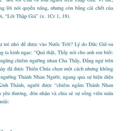
ng lời nói quyền năng, nhưng còn bằng cái chết của
i, “Lời Thập Giá” (x. 1Cr 1, 18).
hư trẻ nhỏ để được vào Nước Trời? Lý do Đức Giê-su
ng ta kinh ngạc: “Quả thật, Thầy nói cho anh em biết:
ng ngừng chiêm ngưỡng nhan Cha Thầy, Đấng ngự trên
i này đã được Thiên Chúa chọn một cách nhưng không
 ngưỡng Thánh Nhan Người, ngang qua sự hiện diện
 Kinh Thánh, người được “chiêm ngắm Thánh Nhan
 yêu thương, đón nhận và chia sẻ sự sống viên mãn
 mãi: