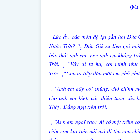
(Mt 
Lúc ấy, các môn đệ lại gần hỏi Đức G
1
Nước Trời? “
Đức Giê-su liền gọi một
2
bảo thật anh em: nếu anh em không trở
Trời.
“Vậy ai tự hạ, coi mình như 
4
Trời.
“Còn ai tiếp đón một em nhỏ như 
5
“Anh em hãy coi chừng, chớ khinh mộ
10
cho anh em biết: các thiên thần của 
Thầy, Đấng ngự trên trời.
“Anh em nghĩ sao? Ai có một trăm con
12
chín con kia trên núi mà đi tìm con chi