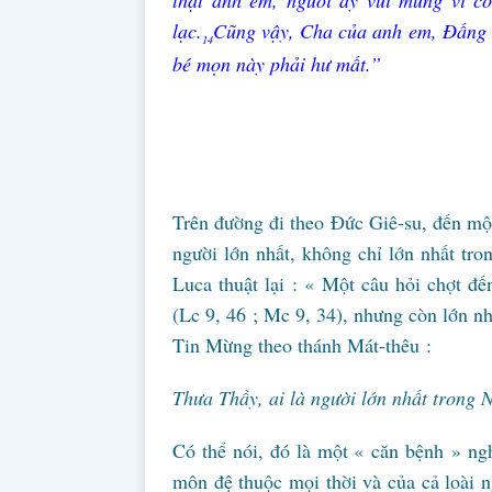
thật anh em, người ấy vui mừng vì co
lạc.
Cũng vậy, Cha của anh em, Đấng n
14
bé mọn này phải hư mất.”
Trên đường đi theo Đức Giê-su, đến một
người lớn nhất, không chỉ lớn nhất tr
Luca thuật lại : « Một câu hỏi chợt đến
(Lc 9, 46 ; Mc 9, 34), nhưng còn lớn n
Tin Mừng theo thánh Mát-thêu :
Thưa Thầy, ai là người lớn nhất trong 
Có thể nói, đó là một « căn bệnh » ng
môn đệ thuộc mọi thời và của cả loài ng