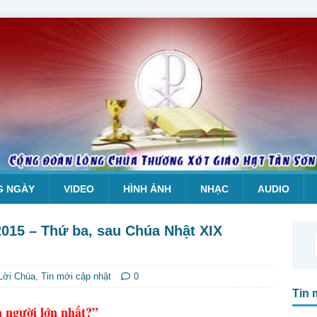
G NGÀY
VIDEO
HÌNH ẢNH
NHẠC
AUDIO
.2015 – Thứ ba, sau Chúa Nhật XIX
Lời Chúa
,
Tin mới cập nhật
0
Tin 
à người lớn nhất?”