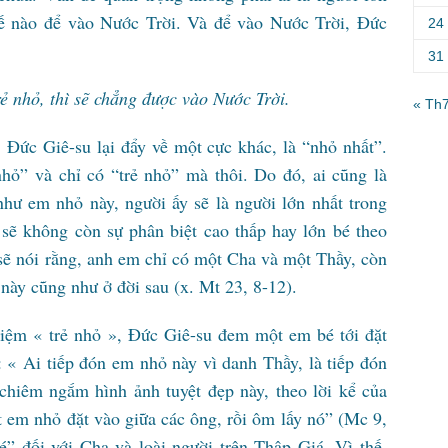
hế nào để vào Nước Trời. Và để vào Nước Trời, Đức
24
31
ẻ nhỏ, thì sẽ chẳng được vào Nước Trời.
« Th
 Đức Giê-su lại đẩy về một cực khác, là “nhỏ nhất”.
hỏ” và chỉ có “trẻ nhỏ” mà thôi. Do đó, ai cũng là
như em nhỏ này, người ấy sẽ là người lớn nhất trong
sẽ không còn sự phân biệt cao thấp hay lớn bé theo
sẽ nói rằng, anh em chỉ có một Cha và một Thầy, còn
 này cũng như ở đời sau (x. Mt 23, 8-12).
niệm « trẻ nhỏ », Đức Giê-su đem một em bé tới đặt
 « Ai tiếp đón em nhỏ này vì danh Thầy, là tiếp đón
chiêm ngắm hình ảnh tuyệt đẹp này, theo lời kể của
em nhỏ đặt vào giữa các ông, rồi ôm lấy nó” (Mc 9,
é” đối với Cha và loài người trên Thập Giá. Vì thế,