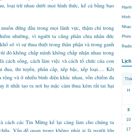
au, loại trừ nhau dưới mọi hình thức, kể cả bằng bạo
Hạnh
Hình
Nhạc
 muốn đứng đầu trong mọi lãnh vực, thậm chí trong
hiêm nhường, vì người ta cũng phân chia nhân đức
Phim 
hổ sở vì sự thua thiệt trong thân phận và trong ganh
Radio
u; từ đó không chấp mình không chấp nhận nhau trong
là cách sống, cách làm việc và cách tổ chức của con
Lịch
i đua, thi tuyển, phân cấp, xếp bậc, xếp loại…. Kết
a rộng và ở nhiều bình diện khác nhau, vốn chiếm đa
Thá
hay ít nhất tạo ra nơi họ mặc cảm thua kém rất tai hại
H
3
10
à cách các Tin Mừng kể lại càng làm cho chúng ta
17
chữa. Vấn đề quan trọng không phải ai là người lớn