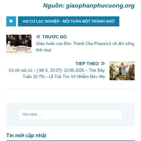
Nguồn: giaophanphucuong.org
AN CƯ LẠC NGHIỆP - MỖI TUẦN MỘT THÀNH NGỮ
TRƯỚC ĐÓ
Giáo huấn của Đức Thánh Cha Phanxicô về đời sống
linh mục
TIẾP THEO
Có thì nói có – ( Mt 5, 33-37)- 13.06.2026 – Thứ Bảy
Tuần 10 TN – Lễ Trái Tim Vô Nhiễm Đức Mẹ
Tin mới cập nhật