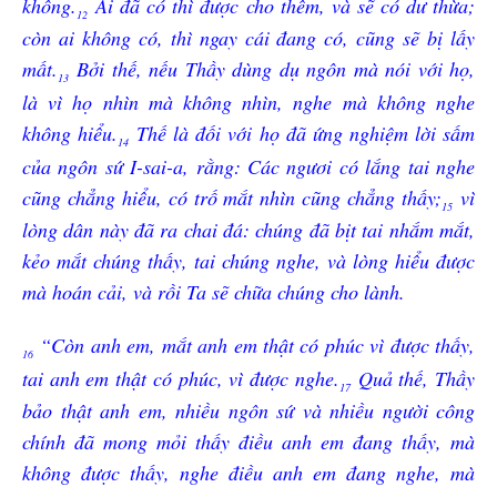
không.
Ai đã có thì được cho thêm, và sẽ có dư thừa;
12
còn ai không có, thì ngay cái đang có, cũng sẽ bị lấy
mất.
Bởi thế, nếu Thầy dùng dụ ngôn mà nói với họ,
13
là vì họ nhìn mà không nhìn, nghe mà không nghe
không hiểu.
Thế là đối với họ đã ứng nghiệm lời sấm
14
của ngôn sứ I-sai-a, rằng: Các ngươi có lắng tai nghe
cũng chẳng hiểu, có trố mắt nhìn cũng chẳng thấy;
vì
15
lòng dân này đã ra chai đá: chúng đã bịt tai nhắm mắt,
kẻo mắt chúng thấy, tai chúng nghe, và lòng hiểu được
mà hoán cải, và rồi Ta sẽ chữa chúng cho lành.
“Còn anh em, mắt anh em thật có phúc vì được thấy,
16
tai anh em thật có phúc, vì được nghe.
Quả thế, Thầy
17
bảo thật anh em, nhiều ngôn sứ và nhiều người công
chính đã mong mỏi thấy điều anh em đang thấy, mà
không được thấy, nghe điều anh em đang nghe, mà