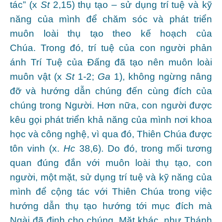
tác” (x
St
2,15) thụ tạo – sử dụng trí tuệ và kỹ
năng của mình để chăm sóc và phát triển
muôn loài thụ tạo theo kế hoạch của
Chúa. Trong đó, trí tuệ của con người phản
ánh Trí Tuệ của Đấng đã tạo nên muôn loài
muôn vật (x
St
1-2;
Ga
1), không ngừng nâng
đỡ và hướng dẫn chúng đến cùng đích của
chúng trong Người. Hơn nữa, con người được
kêu gọi phát triển khả năng của mình nơi khoa
học và công nghệ, vì qua đó, Thiên Chúa được
tôn vinh (x.
Hc
38,6). Do đó, trong mối tương
quan đúng đắn với muôn loài thụ tạo, con
người, một mặt, sử dụng trí tuệ và kỹ năng của
mình để cộng tác với Thiên Chúa trong việc
hướng dẫn thụ tạo hướng tới mục đích mà
Ngài đã định cho chúng. Mặt khác, như Thánh