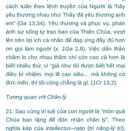
cách tuân theo lệnh truyền của Người là “hãy
yêu thương nhau như Thầy đã yêu thương anh
em” (
Ga
13,34). Yêu thương và phục vụ, phản
ánh sự sống tự trao ban của Thiên Chúa, vượt
lên trên lợi ích cá nhân để đáp ứng đầy đủ hơn
ơn gọi làm người (x.
1Ga
2,9). Việc dấn thân
chăm lo cho nhau thậm chí còn cao cả hơn là
biết nhiều thứ, vì “giả như tôi được biết hết mọi
điều bí nhiệm, mọi lẽ cao siêu… mà không có
đức mến, thì tôi cũng chẳng là gì. (
1Cr
13,2).
Tương quan với Chân lý
21. Sau cùng trí tuệ của con người là “món quà
Chúa ban tặng để đón nhận chân lý”. Theo
nghĩa kép của
intellectus
–
ratio
(
trí năng-lý trí
),