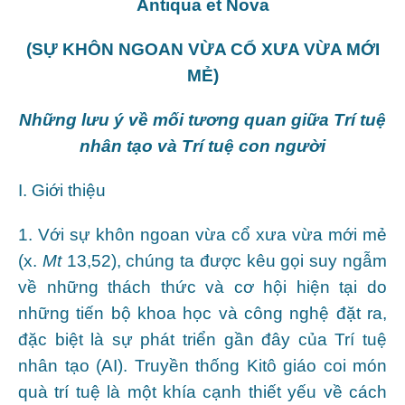
Antiqua et Nova
(SỰ KHÔN NGOAN VỪA CỔ XƯA VỪA MỚI
MẺ)
Những lưu ý về mối tương quan giữa
Trí tuệ
nhân tạo và Trí tuệ con người
I. Giới thiệu
1. Với sự khôn ngoan vừa cổ xưa vừa mới mẻ
(x.
Mt
13,52), chúng ta được kêu gọi suy ngẫm
về những thách thức và cơ hội hiện tại do
những tiến bộ khoa học và công nghệ đặt ra,
đặc biệt là sự phát triển gần đây của Trí tuệ
nhân tạo (AI). Truyền thống Kitô giáo coi món
quà trí tuệ là một khía cạnh thiết yếu về cách