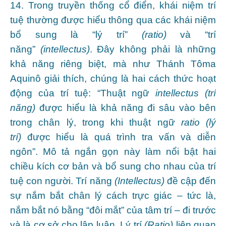
14. Trong truyền thống cổ điển, khái niệm trí
tuệ thường được hiểu thông qua các khái niệm
bổ sung là “lý trí”
(ratio)
và “trí
năng”
(intellectus)
. Đây không phải là những
khả năng riêng biệt, mà như Thánh Tôma
Aquinô giải thích, chúng là hai cách thức hoạt
động của trí tuệ: “Thuật ngữ
intellectus
(trí
năng)
được hiểu là khả năng đi sâu vào bên
trong chân lý, trong khi thuật ngữ
ratio
(lý
trí)
được hiểu là quá trình tra vấn và diễn
ngôn”. Mô tả ngắn gọn này làm nổi bật hai
chiều kích cơ bản và bổ sung cho nhau của trí
tuệ con người. Trí năng
(Intellectus)
đề cập đến
sự nắm bắt chân lý cách trực giác – tức là,
nắm bắt nó bằng “đôi mắt” của tâm trí – đi trước
và là cơ sở cho lập luận. Lý trí
(Ratio)
liên quan