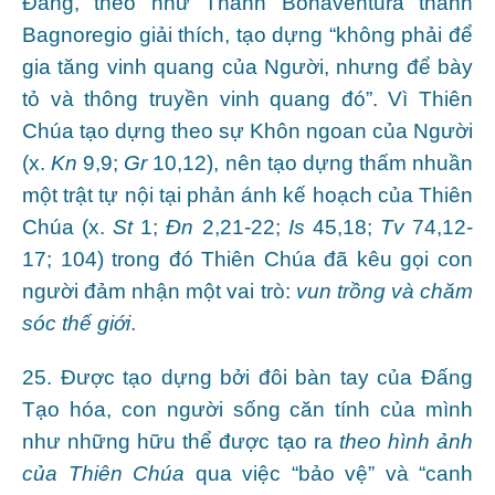
Đấng, theo như Thánh Bônaventura thành
Bagnoregio giải thích, tạo dựng “không phải để
gia tăng vinh quang của Người, nhưng để bày
tỏ và thông truyền vinh quang đó”. Vì Thiên
Chúa tạo dựng theo sự Khôn ngoan của Người
(x.
Kn
9,9;
Gr
10,12), nên tạo dựng thấm nhuần
một trật tự nội tại phản ánh kế hoạch của Thiên
Chúa (x.
St
1;
Đn
2,21-22;
Is
45,18;
Tv
74,12-
17; 104) trong đó Thiên Chúa đã kêu gọi con
người đảm nhận một vai trò:
vun trồng và chăm
sóc thế giới
.
25. Được tạo dựng bởi đôi bàn tay của Đấng
Tạo hóa, con người sống căn tính của mình
như những hữu thể được tạo ra
theo
hình ảnh
của Thiên Chúa
qua việc “bảo vệ” và “canh