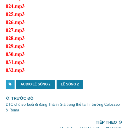
024.mp3
025.mp3
026.mp3
027.mp3
028.mp3
029.mp3
030.mp3
031.mp3
032.mp3
AUDIO LẼ SỐNG 2
LẼ SỐNG 2
TRƯỚC ĐÓ
ĐTC chủ sự buổi đi đàng Thánh Giá trọng thể tại hí trường Colosseo
ở Roma
TIẾP THEO