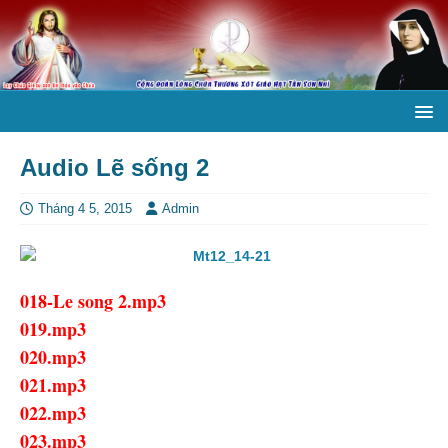
Audio Lẽ sống 2
Tháng 4 5, 2015
Admin
018-Le song 2.mp3
019.mp3
020.mp3
021.mp3
022.mp3
023.mp3