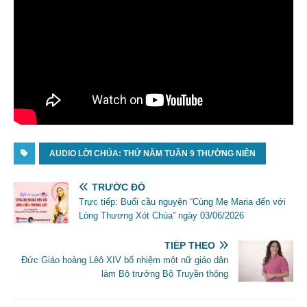
AUDIO LỜI CHÚA: THỨ NĂM TUẦN 9 THƯỜNG NIÊN
TRƯỚC ĐÓ
Trực tiếp: Buổi cầu nguyện “Cùng Mẹ Maria đến với
Lòng Thương Xót Chúa” ngày 03/06/2026
TIẾP THEO
Đức Giáo hoàng Lêô XIV bổ nhiệm một nữ giáo dân
làm Bộ trưởng Bộ Truyền thông