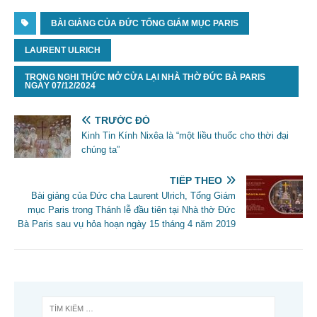
BÀI GIẢNG CỦA ĐỨC TỔNG GIÁM MỤC PARIS
LAURENT ULRICH
TRONG NGHI THỨC MỞ CỬA LẠI NHÀ THỜ ĐỨC BÀ PARIS
NGÀY 07/12/2024
TRƯỚC ĐÓ
Kinh Tin Kính Nixêa là “một liều thuốc cho thời đại
chúng ta”
TIẾP THEO
Bài giảng của Đức cha Laurent Ulrich, Tổng Giám
mục Paris trong Thánh lễ đầu tiên tại Nhà thờ Đức
Bà Paris sau vụ hỏa hoạn ngày 15 tháng 4 năm 2019