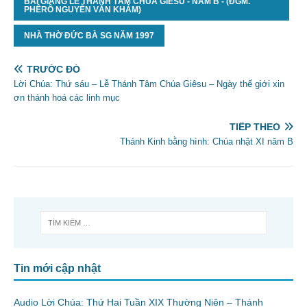
BÀI GIẢNG LỄ THÁNH TÂM CHÚA GIÊSU - NĂM B - (ĐGM.
PHÊRÔ NGUYỄN VĂN KHẢM)
NHÀ THỜ ĐỨC BÀ SG NĂM 1997
TRƯỚC ĐÓ
Lời Chúa: Thứ sáu – Lễ Thánh Tâm Chúa Giêsu – Ngày thế giới xin
ơn thánh hoá các linh mục
TIẾP THEO
Thánh Kinh bằng hình: Chúa nhật XI năm B
Tin mới cập nhật
Audio Lời Chúa: Thứ Hai Tuần XIX Thường Niên – Thánh