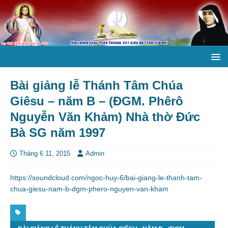
Bài giảng lễ Thánh Tâm Chúa
Giêsu – năm B – (ĐGM. Phêrô
Nguyễn Văn Khảm) Nhà thờ Đức
Bà SG năm 1997
Tháng 6 11, 2015
Admin
https://soundcloud.com/ngoc-huy-6/bai-giang-le-thanh-tam-
chua-giesu-nam-b-dgm-phero-nguyen-van-kham