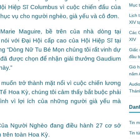
Mục t
ội Hiệp Sĩ Columbus vì cuộc chiến đấu của
Lịch 
 phục vụ cho người nghèo, già yếu và cô đơn.
XIV t
Marie Maguire, bề trên của nhà dòng tại
Các 
XIV
 nói với Đại Hội cấp cao của Hội Hiệp Sĩ tại
ng “Dòng Nữ Tu Bé Mọn chúng tôi rất vinh dự
Giấc 
đầu t
 đã được chọn để nhận giải thưởng Gaudium
Gió h
này.”
năm A
 muốn trở thành mặt nổi vì cuộc chiến lương
Audio
Thánh
 Tế Hoa Kỳ, chúng tôi cảm thấy bắt buộc phải
ình vì lợi ích của những người già yếu mà
Dan
Tin m
ủa Người Nghèo đang điều hành 27 cơ sở
Tin t
 trên toàn Hoa Kỳ.