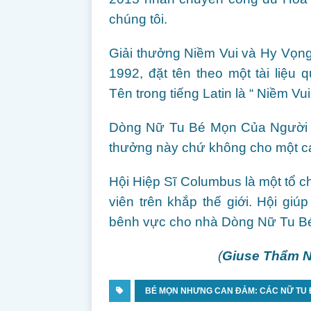
chúng tôi.
Giải thưởng Niềm Vui và Hy Vọn
1992, đặt tên theo một tài liệu
Tên trong tiếng Latin là “ Niềm Vu
Dòng Nữ Tu Bé Mọn Của Người N
thưởng này chứ không cho một c
Hội Hiệp Sĩ Columbus là một tổ ch
viên trên khắp thế giới. Hội giú
bênh vực cho nhà Dòng Nữ Tu Bé
(
Giuse Thẩm 
BÉ MỌN NHƯNG CAN ĐẢM: CÁC NỮ TU Đ