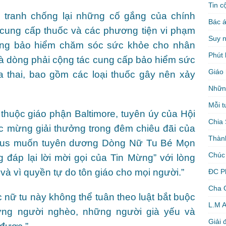
Tin c
 tranh chống lại những cố gắng của chính
Bác á
ung cấp thuốc và các phương tiện vi phạm
Suy 
rong bảo hiểm chăm sóc sức khỏe cho nhân
Phút 
hà dòng phải cộng tác cung cấp bảo hiểm sức
Giáo 
ừa thai, bao gồm các loại thuốc gây nên xảy
Nhữn
Mỗi t
thuộc giáo phận Baltimore, tuyên úy của Hội
Chia 
c mừng giải thưởng trong đêm chiêu đãi của
Thàn
umbus muốn tuyên dương Dòng Nữ Tu Bé Mọn
Chúc
 đáp lại lời mời gọi của Tin Mừng” với lòng
à vì quyền tự do tôn giáo cho mọi người.”
ĐC P
Cha 
nữ tu này không thể tuân theo luật bắt buộc
L.M 
ững người nghèo, những người già yếu và
Giải 