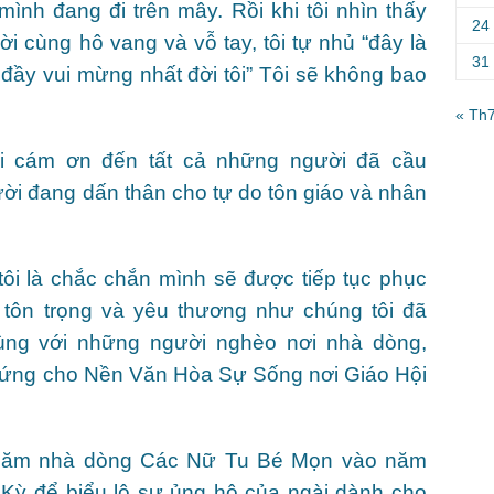
mình đang đi trên mây. Rồi khi tôi nhìn thấy
24
i cùng hô vang và vỗ tay, tôi tự nhủ “đây là
31
 đầy vui mừng nhất đời tôi” Tôi sẽ không bao
« Th
ời cám ơn đến tất cả những người đã cầu
i đang dấn thân cho tự do tôn giáo và nhân
ôi là chắc chắn mình sẽ được tiếp tục phục
tôn trọng và yêu thương như chúng tôi đã
ùng với những người nghèo nơi nhà dòng,
chứng cho Nền Văn Hòa Sự Sống nơi Giáo Hội
thăm nhà dòng Các Nữ Tu Bé Mọn vào năm
ỳ để biểu lộ sự ủng hộ của ngài dành cho