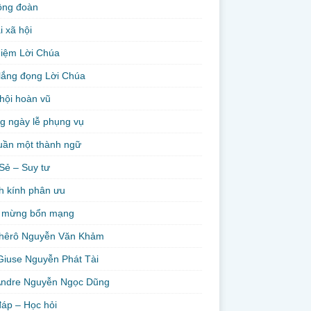
ộng đoàn
i xã hội
niệm Lời Chúa
lắng đọng Lời Chúa
hội hoàn vũ
g ngày lễ phụng vụ
uần một thành ngữ
Sẻ – Suy tư
h kính phân ưu
 mừng bổn mạng
hêrô Nguyễn Văn Khảm
Giuse Nguyễn Phát Tài
Andre Nguyễn Ngọc Dũng
đáp – Học hỏi