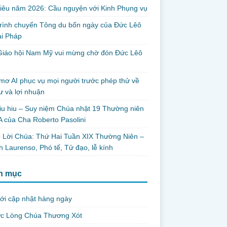
iêu năm 2026: Cầu nguyện với Kinh Phụng vụ
trình chuyến Tông du bốn ngày của Đức Lêô
ại Pháp
Giáo hội Nam Mỹ vui mừng chờ đón Đức Lêô
mơ AI phục vụ mọi người trước phép thử về
ư và lợi nhuận
iu hiu – Suy niệm Chúa nhật 19 Thường niên
 của Cha Roberto Pasolini
 Lời Chúa: Thứ Hai Tuần XIX Thường Niên –
 Laurenso, Phó tế, Tử đạo, lễ kính
h mục
ới cập nhật hàng ngày
ức Lòng Chúa Thương Xót