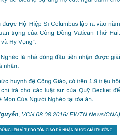
g được Hội Hiệp Sĩ Columbus lập ra vào năm
 quan trọng của Công Đồng Vatican Thứ Hai.
i và Hy Vọng”.
ghèo là nhà dòng đầu tiên nhận được giải
á nhân.
ức huynh đệ Công Giáo, có trên 1.9 triệu hội
p chi trả cho các luật sư của Quỹ Becket để
 Mọn Của Người Nghèo tại tòa án.
Nguyễn
, VCN 08.08.2016
/ EWTN News/CNA)
ỨNG LÊN VÌ TỰ DO TÔN GIÁO ĐÃ NHẬN ĐƯỢC GIẢI THƯỞNG