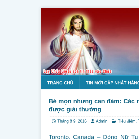
TRANG CHỦ
TIN MỚI CẬP NHẬT HÀN
Bé mọn nhưng can đảm: Các nữ
được giải thưởng
Tháng 8 9, 2016
Admin
Tiêu điểm
,
Toronto, Canada – Dòng Nữ T