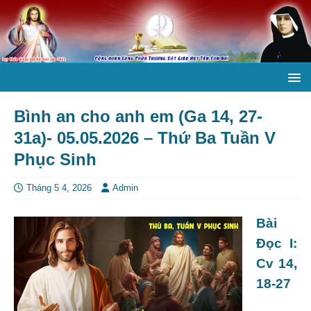
Bình an cho anh em (Ga 14, 27-
31a)- 05.05.2026 – Thứ Ba Tuần V
Phục Sinh
Tháng 5 4, 2026
Admin
Bài
Ðọc I:
Cv 14,
18-27