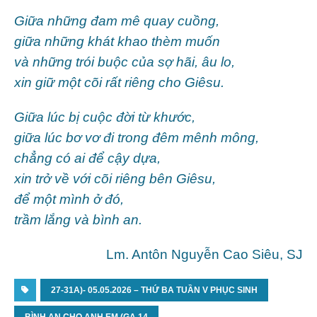
Giữa những đam mê quay cuồng,
giữa những khát khao thèm muốn
và những trói buộc của sợ hãi, âu lo,
xin giữ một cõi rất riêng cho Giêsu.
Giữa lúc bị cuộc đời từ khước,
giữa lúc bơ vơ đi trong đêm mênh mông,
chẳng có ai để cậy dựa,
xin trở về với cõi riêng bên Giêsu,
để một mình ở đó,
trầm lắng và bình an.
Lm. Antôn Nguyễn Cao Siêu, SJ
27-31A)- 05.05.2026 – THỨ BA TUẦN V PHỤC SINH
BÌNH AN CHO ANH EM (GA 14