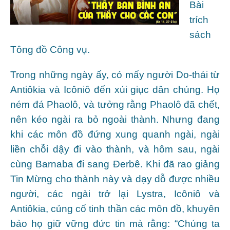
Bài
trích
sách
Tông đồ Công vụ.
Trong những ngày ấy, có mấy người Do-thái từ
Antiôkia và Icôniô đến xúi giục dân chúng. Họ
ném đá Phaolô, và tưởng rằng Phaolô đã chết,
nên kéo ngài ra bỏ ngoài thành. Nhưng đang
khi các môn đồ đứng xung quanh ngài, ngài
liền chỗi dậy đi vào thành, và hôm sau, ngài
cùng Barnaba đi sang Ðerbê. Khi đã rao giảng
Tin Mừng cho thành này và dạy dỗ được nhiều
người, các ngài trở lại Lystra, Icôniô và
Antiôkia, củng cố tinh thần các môn đồ, khuyên
bảo họ giữ vững đức tin mà rằng: “Chúng ta