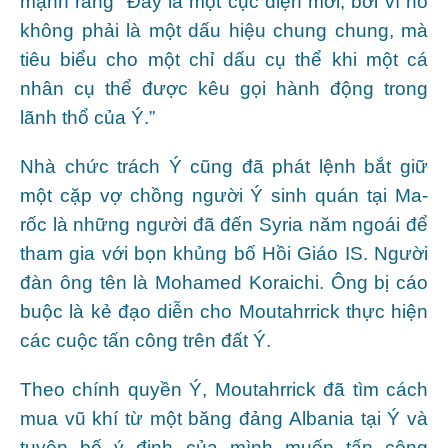
mạnh rằng “Đây là một cục diện mới, bởi vì nó
không phải là một dấu hiệu chung chung, mà
tiêu biểu cho một chỉ dấu cụ thể khi một cá
nhân cụ thể được kêu gọi hành động trong
lãnh thổ của Ý.”
Nhà chức trách Ý cũng đã phát lệnh bắt giữ
một cặp vợ chồng người Ý sinh quán tại Ma-
rốc là những người đã đến Syria năm ngoái để
tham gia với bọn khủng bố Hồi Giáo IS. Người
đàn ông tên là Mohamed Koraichi. Ông bị cáo
buộc là kẻ đạo diễn cho Moutahrrick thực hiện
các cuộc tấn công trên đất Ý.
Theo chính quyền Ý, Moutahrrick đã tìm cách
mua vũ khí từ một băng đảng Albania tại Ý và
tuyên bố ý định của mình muốn tấn công