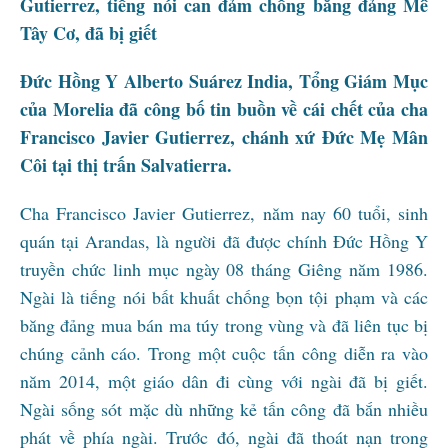
Gutierrez, tiếng nói can đảm chống băng đảng Mễ
Tây Cơ, đã bị giết
Đức Hồng Y Alberto Suárez India, Tổng Giám Mục
của Morelia đã công bố tin buồn về cái chết của cha
Francisco Javier Gutierrez, chánh xứ Đức Mẹ Mân
Côi tại thị trấn Salvatierra.
Cha Francisco Javier Gutierrez, năm nay 60 tuổi, sinh
quán tại Arandas, là người đã được chính Đức Hồng Y
truyền chức linh mục ngày 08 tháng Giêng năm 1986.
Ngài là tiếng nói bất khuất chống bọn tội phạm và các
băng đảng mua bán ma túy trong vùng và đã liên tục bị
chúng cảnh cáo. Trong một cuộc tấn công diễn ra vào
năm 2014, một giáo dân đi cùng với ngài đã bị giết.
Ngài sống sót mặc dù những kẻ tấn công đã bắn nhiều
phát về phía ngài. Trước đó, ngài đã thoát nạn trong