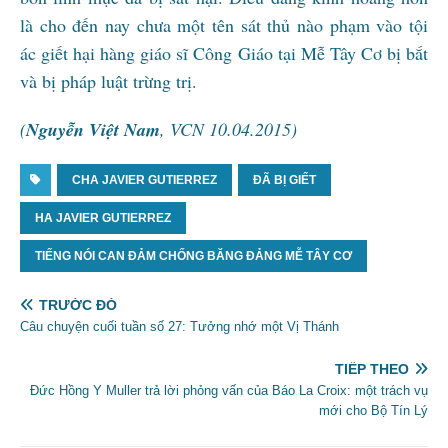
là cho đến nay chưa một tên sát thủ nào phạm vào tội
ác giết hại hàng giáo sĩ Công Giáo tại Mễ Tây Cơ bị bắt
và bị pháp luật trừng trị.
(
Nguyễn Việt Nam
, VCN 10.04.2015)
CHA JAVIER GUTIERREZ
ĐÃ BỊ GIẾT
HA JAVIER GUTIERREZ
TIẾNG NÓI CAN ĐẢM CHỐNG BĂNG ĐẢNG MỄ TÂY CƠ
TRƯỚC ĐÓ
Câu chuyện cuối tuần số 27: Tưởng nhớ một Vị Thánh
TIẾP THEO
Đức Hồng Y Muller trả lời phỏng vấn của Báo La Croix: một trách vụ
mới cho Bộ Tín Lý