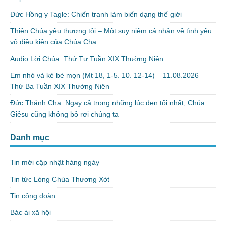
Đức Hồng y Tagle: Chiến tranh làm biến dạng thế giới
Thiên Chúa yêu thương tôi – Một suy niệm cá nhân về tình yêu
vô điều kiện của Chúa Cha
Audio Lời Chúa: Thứ Tư Tuần XIX Thường Niên
Em nhỏ và kẻ bé mọn (Mt 18, 1-5. 10. 12-14) – 11.08.2026 –
Thứ Ba Tuần XIX Thường Niên
Đức Thánh Cha: Ngay cả trong những lúc đen tối nhất, Chúa
Giêsu cũng không bỏ rơi chúng ta
Danh mục
Tin mới cập nhật hàng ngày
Tin tức Lòng Chúa Thương Xót
Tin cộng đoàn
Bác ái xã hội