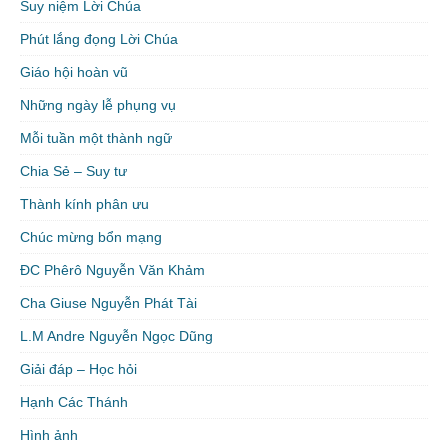
Suy niệm Lời Chúa
Phút lắng đọng Lời Chúa
Giáo hội hoàn vũ
Những ngày lễ phụng vụ
Mỗi tuần một thành ngữ
Chia Sẻ – Suy tư
Thành kính phân ưu
Chúc mừng bổn mạng
ĐC Phêrô Nguyễn Văn Khảm
Cha Giuse Nguyễn Phát Tài
L.M Andre Nguyễn Ngọc Dũng
Giải đáp – Học hỏi
Hạnh Các Thánh
Hình ảnh