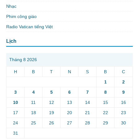
Nhạc
Phim công giáo
Radio Vatican tiếng Việt
Lịch
Tháng 8 2026
H
B
T
N
S
B
C
1
2
3
4
5
6
7
8
9
10
11
12
13
14
15
16
17
18
19
20
21
22
23
24
25
26
27
28
29
30
31