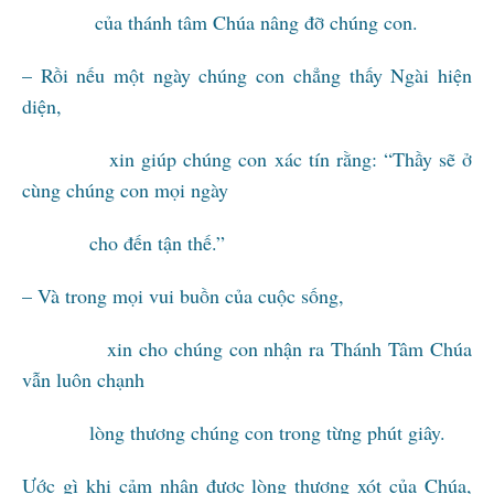
của thánh tâm Chúa nâng đỡ chúng con.
– Rồi nếu một ngày chúng con chẳng thấy Ngài hiện
diện,
xin giúp chúng con xác tín rằng: “Thầy sẽ ở
cùng chúng con mọi ngày
cho đến tận thế.”
– Và trong mọi vui buồn của cuộc sống,
xin cho chúng con nhận ra Thánh Tâm Chúa
vẫn luôn chạnh
lòng thương chúng con trong từng phút giây.
Ước gì khi cảm nhận được lòng thương xót của Chúa,