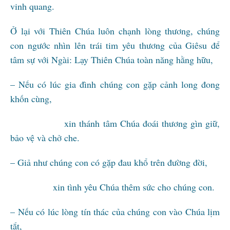
vinh quang.
Ở lại với Thiên Chúa luôn chạnh lòng thương, chúng
con ngước nhìn lên trái tim yêu thương của Giêsu để
tâm sự với Ngài: Lạy Thiên Chúa toàn năng hằng hữu,
– Nếu có lúc gia đình chúng con gặp cảnh long đong
khốn cùng,
xin thánh tâm Chúa đoái thương gìn giữ,
bảo vệ và chở che.
– Giả như chúng con có gặp đau khổ trên đường đời,
xin tình yêu Chúa thêm sức cho chúng con.
– Nếu có lúc lòng tín thác của chúng con vào Chúa lịm
tắt,