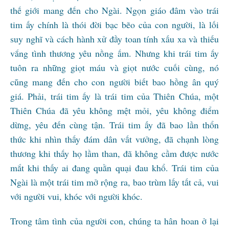
thế giới mang đến cho Ngài. Ngọn giáo đâm vào trái
tim ấy chính là thói đời bạc bẽo của con người, là lối
suy nghĩ và cách hành xử đầy toan tính xấu xa và thiếu
vắng tình thương yêu nồng ấm. Nhưng khi trái tim ấy
tuôn ra những giọt máu và giọt nước cuối cùng, nó
cũng mang đến cho con người biết bao hồng ân quý
giá. Phải, trái tim ấy là trái tim của Thiên Chúa, một
Thiên Chúa đã yêu không mệt mỏi, yêu không điểm
dừng, yêu đến cùng tận. Trái tim ấy đã bao lần thổn
thức khi nhìn thấy đám dân vất vưởng, đã chạnh lòng
thương khi thấy họ lầm than, đã không cầm được nước
mắt khi thấy ai đang quằn quại đau khổ. Trái tim của
Ngài là một trái tim mở rộng ra, bao trùm lấy tất cả, vui
với người vui, khóc với người khóc.
Trong tâm tình của người con, chúng ta hân hoan ở lại