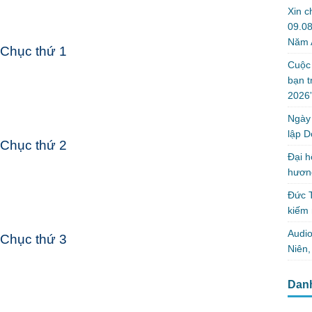
Xin c
09.0
Năm 
Chục thứ 1
Cuộc 
bạn t
2026”
Ngày 
lập D
Chục thứ 2
Đại h
hương
Đức T
kiếm 
Audi
Chục thứ 3
Niên
Dan