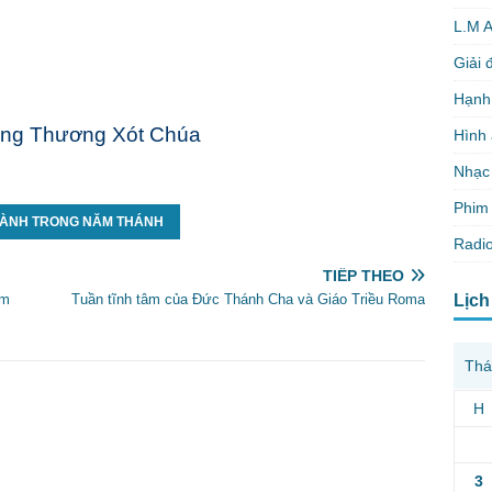
L.M 
Giải 
Hạnh
òng Thương Xót Chúa
Hình
Nhạc
Phim 
LÀNH TRONG NĂM THÁNH
Radio
TIẾP THEO
Lịch
ăm
Tuần tĩnh tâm của Đức Thánh Cha và Giáo Triều Roma
Thá
H
3