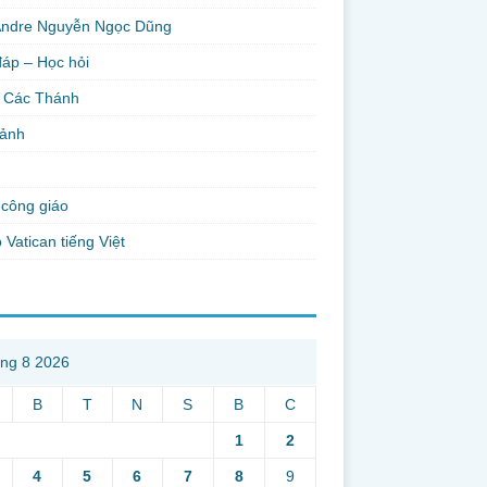
Andre Nguyễn Ngọc Dũng
đáp – Học hỏi
 Các Thánh
 ảnh
công giáo
 Vatican tiếng Việt
ng 8 2026
B
T
N
S
B
C
1
2
4
5
6
7
8
9