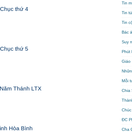
Tin m
Chục thứ 4
Tin t
Tin c
Bác á
Suy 
Chục thứ 5
Phút 
Giáo 
Nhữn
Mỗi t
 Năm Thánh LTX
Chia 
Thàn
Chúc
ĐC P
inh Hòa Bình
Cha 