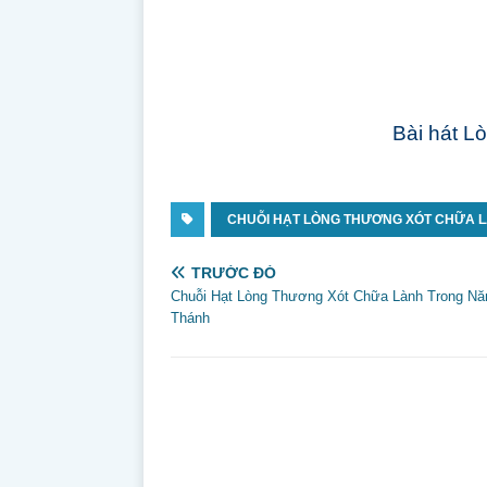
Bài hát L
CHUỖI HẠT LÒNG THƯƠNG XÓT CHỮA 
TRƯỚC ĐÓ
Chuỗi Hạt Lòng Thương Xót Chữa Lành Trong N
Thánh