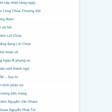
ới cập nhật hàng ngày
ức Lòng Chúa Thương Xót
ộng đoàn
i xã hội
niệm Lời Chúa
lắng đọng Lời Chúa
hội hoàn vũ
g ngày lễ phụng vụ
uần một thành ngữ
Sẻ – Suy tư
h kính phân ưu
 mừng bổn mạng
hêrô Nguyễn Văn Khảm
Giuse Nguyễn Phát Tài