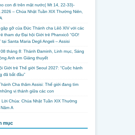
ho con đi trên mặt nước( Mt 14, 22-33)-
8.2026 – Chúa Nhật Tuần XIX Thường Niên,
A
gặp gỡ của Đức Thánh cha Lêô XIV với các
rẻ tham dự Đại hội Giới trẻ Phanxicô “GO!
 tại Santa Maria Degli Angeli – Assisi
08 tháng 8: Thánh Đaminh, Linh mục, Sáng
òng Anh em Giảng thuyết
ội Giới trẻ Thế giới Seoul 2027: “Cuộc hành
 đã bắt đầu”
hánh Cha thăm Assisi: Thế giới đang tìm
những vị thánh giữa các con
o Lời Chúa: Chúa Nhật Tuần XIX Thường
, Năm A
h mục