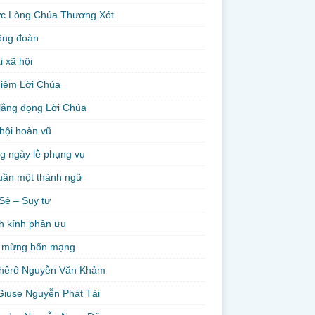
ức Lòng Chúa Thương Xót
ộng đoàn
i xã hội
niệm Lời Chúa
lắng đọng Lời Chúa
hội hoàn vũ
g ngày lễ phụng vụ
uần một thành ngữ
Sẻ – Suy tư
h kính phân ưu
 mừng bổn mạng
hêrô Nguyễn Văn Khảm
Giuse Nguyễn Phát Tài