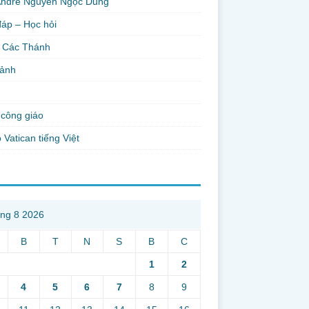
Andre Nguyễn Ngọc Dũng
đáp – Học hỏi
 Các Thánh
 ảnh
công giáo
 Vatican tiếng Việt
ng 8 2026
B
T
N
S
B
C
1
2
4
5
6
7
8
9