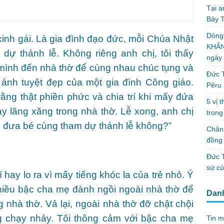
Tại a
Bảy T
Dòng
inh gái. Là gia đình đạo đức, mỗi Chúa Nhật
KHẤN
dự thánh lễ. Không riêng anh chị, tôi thấy
ngày
mình đến nhà thờ để cùng nhau chúc tụng và
Đức T
 ảnh tuyệt đẹp của một gia đình Công giáo.
Pêru
ằng thật phiền phức và chia trí khi mấy đứa
5 vị 
 lăng xăng trong nhà thờ. Lễ xong, anh chị
trong
ên đưa bé cùng tham dự thánh lễ không?”
Chân 
đồng 
Đức T
sứ c
í hay lo ra vì mấy tiếng khóc la của trẻ nhỏ. Ý
hiều bậc cha mẹ đành ngồi ngoài nhà thờ để
Dan
 nhà thờ. Vả lại, ngoài nhà thờ đỡ chật chội
 chạy nhảy. Tôi thông cảm với bậc cha mẹ
Tin m