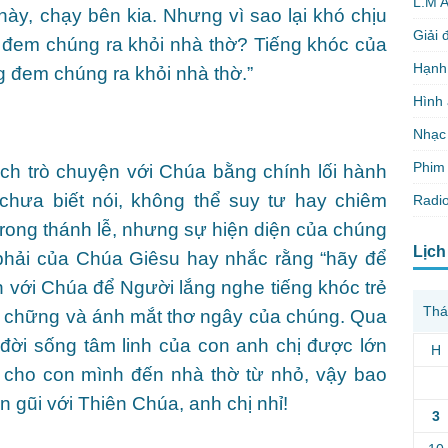
L.M 
này, chạy bên kia. Nhưng vì sao lại khó chịu
Giải 
à đem chúng ra khỏi nhà thờ? Tiếng khóc của
Hạnh
g đem chúng ra khỏi nhà thờ.”
Hình
Nhạc
Phim 
ách trò chuyện với Chúa bằng chính lối hành
hưa biết nói, không thể suy tư hay chiêm
Radio
ong thánh lễ, nhưng sự hiện diện của chúng
Lịch
phải của Chúa Giêsu hay nhắc rằng “hãy để
 với Chúa để Người lắng nghe tiếng khóc trẻ
Thá
 chững và ánh mắt thơ ngây của chúng. Qua
đời sống tâm linh của con anh chị được lớn
H
cho con mình đến nhà thờ từ nhỏ, vậy bao
n gũi với Thiên Chúa, anh chị nhỉ!
3