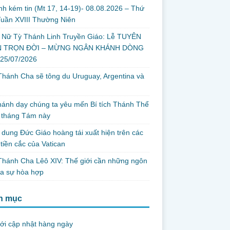
nh kém tin (Mt 17, 14-19)- 08.08.2026 – Thứ
uần XVIII Thường Niên
 Nữ Tỳ Thánh Linh Truyền Giáo: Lễ TUYÊN
 TRỌN ĐỜI – MỪNG NGÂN KHÁNH DÒNG
 25/07/2026
hánh Cha sẽ tông du Uruguay, Argentina và
thánh dạy chúng ta yêu mến Bí tích Thánh Thể
 tháng Tám này
dung Đức Giáo hoàng tái xuất hiện trên các
tiền cắc của Vatican
hánh Cha Lêô XIV: Thế giới cần những ngôn
ủa sự hòa hợp
h mục
ới cập nhật hàng ngày