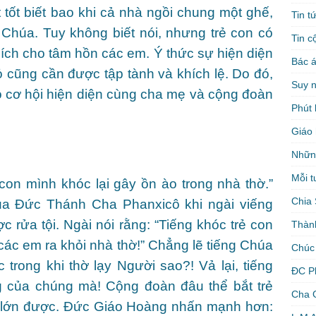
tốt biết bao khi cả nhà ngồi chung một ghế,
Tin t
 Chúa. Tuy không biết nói, nhưng trẻ con có
Tin c
ích cho tâm hồn các em. Ý thức sự hiện diện
Bác á
 cũng cần được tập tành và khích lệ. Do đó,
Suy 
ó cơ hội hiện diện cùng cha mẹ và cộng đoàn
Phút 
Giáo 
Nhữn
Mỗi t
con mình khóc lại gây ồn ào trong nhà thờ.”
Chia 
 của Đức Thánh Cha Phanxicô khi ngài viếng
 rửa tội. Ngài nói rằng: “Tiếng khóc trẻ con
Thàn
các em ra khỏi nhà thờ!” Chẳng lẽ tiếng Chúa
Chúc
 trong khi thờ lạy Người sao?! Vả lại, tiếng
ĐC P
g của chúng mà! Cộng đoàn đâu thể bắt trẻ
Cha 
 lớn được. Đức Giáo Hoàng nhấn mạnh hơn: