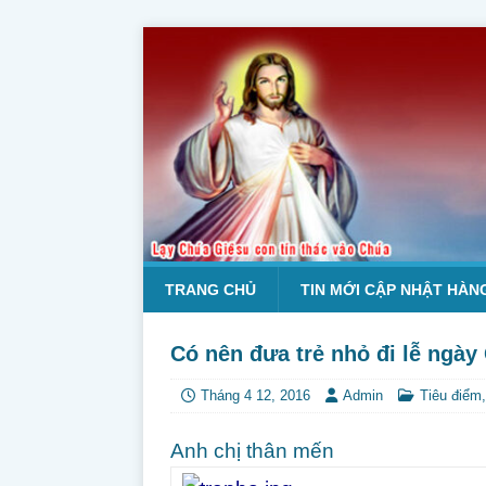
TRANG CHỦ
TIN MỚI CẬP NHẬT HÀN
Có nên đưa trẻ nhỏ đi lễ ngày
Tháng 4 12, 2016
Admin
Tiêu điểm
Anh chị thân mến