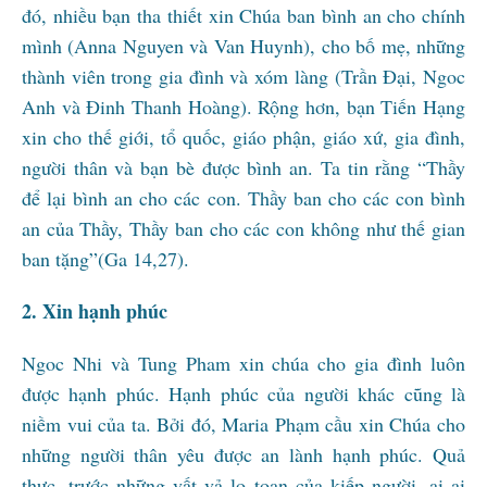
đó, nhiều bạn tha thiết xin Chúa ban bình an cho chính
mình (Anna Nguyen và Van Huynh), cho bố mẹ, những
thành viên trong gia đình và xóm làng (Trần Đại, Ngoc
Anh và Đinh Thanh Hoàng). Rộng hơn, bạn Tiến Hạng
xin cho thế giới, tổ quốc, giáo phận, giáo xứ, gia đình,
người thân và bạn bè được bình an. Ta tin rằng “Thầy
để lại bình an cho các con. Thầy ban cho các con bình
an của Thầy, Thầy ban cho các con không như thế gian
ban tặng”(Ga 14,27).
2. Xin hạnh phúc
Ngoc Nhi và Tung Pham xin chúa cho gia đình luôn
được hạnh phúc. Hạnh phúc của người khác cũng là
niềm vui của ta. Bởi đó, Maria Phạm cầu xin Chúa cho
những người thân yêu được an lành hạnh phúc. Quả
thực, trước những vất vả lo toan của kiếp người, ai ai