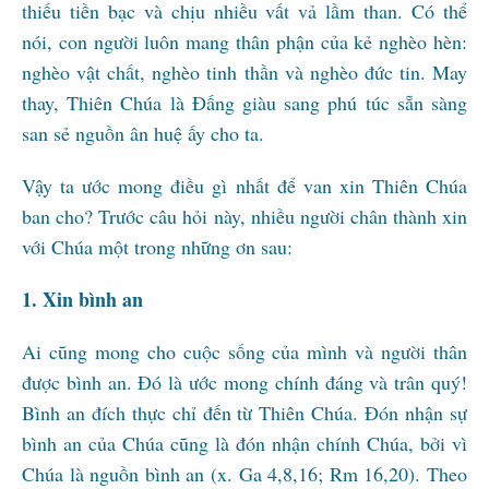
thiếu tiền bạc và chịu nhiều vất vả lầm than. Có thể
nói, con người luôn mang thân phận của kẻ nghèo hèn:
nghèo vật chất, nghèo tinh thần và nghèo đức tin. May
thay, Thiên Chúa là Đấng giàu sang phú túc sẵn sàng
san sẻ nguồn ân huệ ấy cho ta.
Vậy ta ước mong điều gì nhất để van xin Thiên Chúa
ban cho? Trước câu hỏi này, nhiều người chân thành xin
với Chúa một trong những ơn sau:
1. Xin bình an
Ai cũng mong cho cuộc sống của mình và người thân
được bình an. Đó là ước mong chính đáng và trân quý!
Bình an đích thực chỉ đến từ Thiên Chúa. Đón nhận sự
bình an của Chúa cũng là đón nhận chính Chúa, bởi vì
Chúa là nguồn bình an (x. Ga 4,8,16; Rm 16,20). Theo