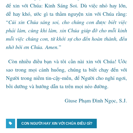
để xin với Chúa: Kinh Sáng Soi. Dù việc nhỏ hay lớn,
dễ hay khó, ước gì ta thầm nguyện xin với Chúa rằng:
“
Cúi xin Chúa sáng soi, cho chúng con được biết việc
phải làm, cùng khi làm, xin Chúa giúp đỡ cho mỗi kinh
mỗi việc chúng con, từ khởi sự cho đến hoàn thành, đều
nhờ bởi ơn Chúa. Amen.
”
Còn nhiều điều bạn và tôi cần nài xin với Chúa! Ước
sao trong mọi cảnh huống, chúng ta biết chạy đến với
Người trong niềm tin-cậy-mến, để Người cho nghỉ ngơi,
bồi dưỡng và hướng dẫn ta trên mọi nẻo đường.
Giuse Phạm Đình Ngọc, S.J.
CON NGƯỜI HAY XIN VỚI CHÚA ĐIỀU GÌ?