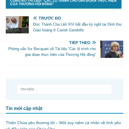
CÔNG BỐ TÀI LIỆU “CÁC LỘ TRÌNH CHO GIAI ĐOẠN THỰC HIỆN
CỦA THƯỢNG HỘI ĐỒNG"
TRƯỚC ĐÓ
Đức Thánh Cha Lêô XIV bắt đầu kỳ nghỉ tại Dinh thự
Giáo hoàng ở Castel Gandolfo
TIẾP THEO
Phỏng vấn Sơ Becquart về Tài liệu “Các lộ trình cho
giai đoạn thực hiện của Thượng Hội đồng”
Tin mới cập nhật
Thiên Chúa yêu thương tôi – Một suy niệm cá nhân về tình yêu