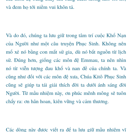
và đem họ tới niềm vui khôn tả.
Và do đó, chúng ta lưu giữ trong tâm trí cuộc Khổ Nạn
của Người như một câu truyện Phục Sinh. Không nên
mổ xẻ nó bằng con mắt sử gia, dù nó bắt nguồn từ lịch
sử. Đúng hơn, giống các môn đệ Emmau, ta nên nhìn
nó từ viễn tượng đau khổ và nan đề của chính ta. Và
cũng như đối với các môn đệ xưa, Chúa Kitô Phục Sinh
cũng sẽ giúp ta tái giải thích đời ta dưới ánh sáng đời
Người. Từ mầu nhiệm này, ơn phúc mênh mông sẽ tuôn
chẩy ra: ơn hân hoan, kiên vững và cảm thương.
Các dòng này được viết ra để ta lưu giữ mầu nhiệm vĩ