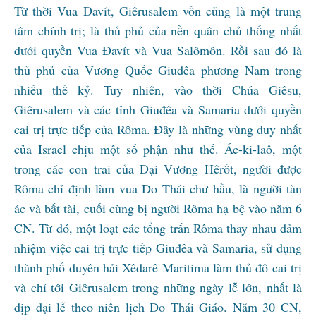
Từ thời Vua Đavít, Giêrusalem vốn cũng là một trung
tâm chính trị; là thủ phủ của nền quân chủ thống nhất
dưới quyền Vua Đavít và Vua Salômôn. Rồi sau đó là
thủ phủ của Vương Quốc Giuđêa phương Nam trong
nhiều thế kỷ. Tuy nhiên, vào thời Chúa Giêsu,
Giêrusalem và các tỉnh Giuđêa và Samaria dưới quyền
cai trị trực tiếp của Rôma. Đây là những vùng duy nhất
của Israel chịu một số phận như thế. Ác-ki-laô, một
trong các con trai của Đại Vương Hêrốt, người được
Rôma chỉ định làm vua Do Thái chư hầu, là người tàn
ác và bất tài, cuối cùng bị người Rôma hạ bệ vào năm 6
CN. Từ đó, một loạt các tổng trấn Rôma thay nhau đảm
nhiệm việc cai trị trực tiếp Giuđêa và Samaria, sử dụng
thành phố duyên hải Xêdarê Maritima làm thủ đô cai trị
và chỉ tới Giêrusalem trong những ngày lễ lớn, nhất là
dịp đại lễ theo niên lịch Do Thái Giáo. Năm 30 CN,