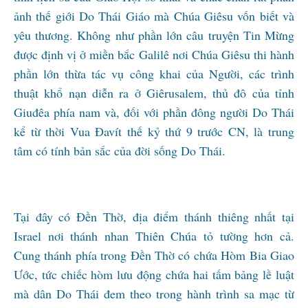
ảnh thế giới Do Thái Giáo mà Chúa Giêsu vốn biết và
yêu thương. Không như phần lớn câu truyện Tin Mừng
được định vị ở miền bắc Galilê nơi Chúa Giêsu thi hành
phần lớn thừa tác vụ công khai của Người, các trình
thuật khổ nạn diễn ra ở Giêrusalem, thủ đô của tỉnh
Giuđêa phía nam và, đối với phần đông người Do Thái
kể từ thời Vua Đavít thế kỷ thứ 9 trước CN, là trung
tâm có tính bản sắc của đời sống Do Thái.
Tại đây có Đền Thờ, địa điểm thánh thiêng nhất tại
Israel nơi thánh nhan Thiên Chúa tỏ tường hơn cả.
Cung thánh phía trong Đền Thờ có chứa Hòm Bia Giao
Ước, tức chiếc hòm lưu động chứa hai tấm bảng lề luật
mà dân Do Thái đem theo trong hành trình sa mạc từ