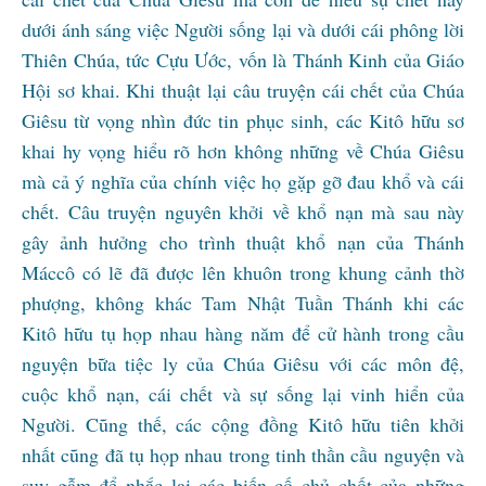
dưới ánh sáng việc Người sống lại và dưới cái phông lời
Thiên Chúa, tức Cựu Ước, vốn là Thánh Kinh của Giáo
Hội sơ khai. Khi thuật lại câu truyện cái chết của Chúa
Giêsu từ vọng nhìn đức tin phục sinh, các Kitô hữu sơ
khai hy vọng hiểu rõ hơn không những về Chúa Giêsu
mà cả ý nghĩa của chính việc họ gặp gỡ đau khổ và cái
chết. Câu truyện nguyên khởi về khổ nạn mà sau này
gây ảnh hưởng cho trình thuật khổ nạn của Thánh
Máccô có lẽ đã được lên khuôn trong khung cảnh thờ
phượng, không khác Tam Nhật Tuần Thánh khi các
Kitô hữu tụ họp nhau hàng năm để cử hành trong cầu
nguyện bữa tiệc ly của Chúa Giêsu với các môn đệ,
cuộc khổ nạn, cái chết và sự sống lại vinh hiển của
Người. Cũng thế, các cộng đồng Kitô hữu tiên khởi
nhất cũng đã tụ họp nhau trong tinh thần cầu nguyện và
suy gẫm để nhắc lại các biến cố chủ chốt của những