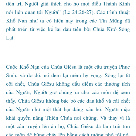
tiên tri, Người giải thích cho họ mọi điều Thánh Kinh
nói liên quan tới Người” (Lc 24:26-27). Các trình thuật
Khổ Nạn như ta có hiện nay trong các Tin Mừng đã
phát triển từ việc kể lại đầu tiên bởi Chúa Kitô Sống
Lại.
Cuộc Khổ Nạn của Chúa Giêsu là một câu truyện Phục
Sinh, và do đó, nó đem lại niềm hy vọng. Sống lại từ
cõi chết, Chúa Giêsu không dấu diếm các thương tích
của Người; Người giơ chúng ra cho các môn đệ xem
thấy. Chúa Giêsu không bác bỏ các đau khổ và cái chết
của Người như một thất bại đáng xấu hổ; Người mặc
khải quyền năng Thiên Chúa nơi chúng. Và thay vì là
một câu truyện lên án họ, Chúa Giêsu đã làm trái tim
các môn đệ bừng cháy lên bằng cách tưởng nhớ tới nó,