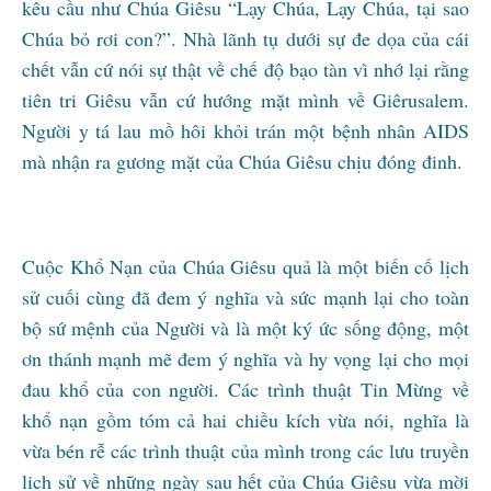
kêu cầu như Chúa Giêsu “Lạy Chúa, Lạy Chúa, tại sao
Chúa bỏ rơi con?”. Nhà lãnh tụ dưới sự đe dọa của cái
chết vẫn cứ nói sự thật về chế độ bạo tàn vì nhớ lại rằng
tiên tri Giêsu vẫn cứ hướng mặt mình về Giêrusalem.
Người y tá lau mồ hôi khỏi trán một bệnh nhân AIDS
mà nhận ra gương mặt của Chúa Giêsu chịu đóng đinh.
Cuộc Khổ Nạn của Chúa Giêsu quả là một biến cố lịch
sử cuối cùng đã đem ý nghĩa và sức mạnh lại cho toàn
bộ sứ mệnh của Người và là một ký ức sống động, một
ơn thánh mạnh mẽ đem ý nghĩa và hy vọng lại cho mọi
đau khổ của con người. Các trình thuật Tin Mừng về
khổ nạn gồm tóm cả hai chiều kích vừa nói, nghĩa là
vừa bén rễ các trình thuật của mình trong các lưu truyền
lịch sử về những ngày sau hết của Chúa Giêsu vừa mời