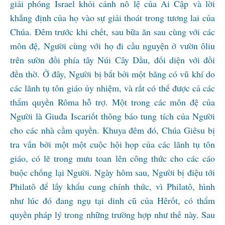
giải phóng Israel khỏi cảnh nô lệ của Ai Cập và lời
khẳng định của họ vào sự giải thoát trong tương lai của
Chúa. Đêm trước khi chết, sau bữa ăn sau cùng với các
môn đệ, Người cùng với họ đi cầu nguyện ở vườn ôliu
trên sườn đồi phía tây Núi Cây Dầu, đối diện với đồi
đền thờ. Ở đây, Người bị bắt bởi một băng có vũ khí do
các lãnh tụ tôn giáo ủy nhiệm, và rất có thể được cả các
thẩm quyền Rôma hỗ trợ. Một trong các môn đệ của
Người là Giuđa Iscariốt thông báo tung tích của Người
cho các nhà cầm quyền. Khuya đêm đó, Chúa Giêsu bị
tra vấn bởi một một cuộc hội họp của các lãnh tụ tôn
giáo, có lẽ trong mưu toan lên công thức cho các cáo
buộc chống lại Người. Ngày hôm sau, Người bị điệu tới
Philatô để lấy khẩu cung chính thức, vì Philatô, hình
như lúc đó đang ngụ tại dinh cũ của Hêrốt, có thẩm
quyền pháp lý trong những trường hợp như thế này. Sau