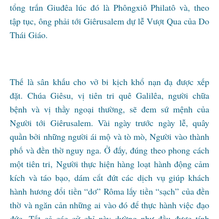
tổng trấn Giuđêa lúc đó là Phôngxiô Philatô và, theo
tập tục, ông phải tới Giêrusalem dự lễ Vượt Qua của Do
Thái Giáo.
Thế là sân khấu cho vở bi kịch khổ nạn đạ được xếp
đặt. Chúa Giêsu, vị tiên tri quê Galilêa, người chữa
bệnh và vị thầy ngoại thường, sẽ đem sứ mệnh của
Người tới Giêrusalem. Vài ngày trước ngày lễ, quây
quần bởi những người ái mộ và tò mò, Người vào thành
phố và đền thờ nguy nga. Ở đấy, đúng theo phong cách
một tiên tri, Người thực hiện hàng loạt hành động cảm
kích và táo bạo, dám cắt đứt các dịch vụ giúp khách
hành hương đổi tiền “dơ” Rôma lấy tiền “sạch” của đền
thờ và ngăn cản những ai vào đó để thực hành việc đạo
đức. Tất cả các cử chỉ này dường như đều được tính