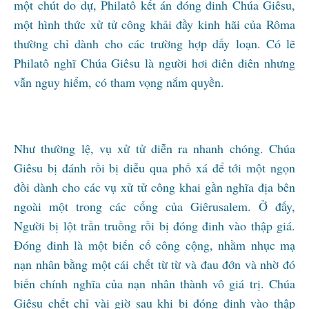
một chút do dự, Philatô kết án đóng đinh Chúa Giêsu,
một hình thức xử tử công khải đầy kinh hãi của Rôma
thường chỉ dành cho các trường hợp dấy loạn. Có lẽ
Philatô nghĩ Chúa Giêsu là người hơi điên điên nhưng
vẫn nguy hiểm, có tham vọng nắm quyền.
Như thường lệ, vụ xử tử diễn ra nhanh chóng. Chúa
Giêsu bị đánh rồi bị diễu qua phố xá để tới một ngọn
đồi dành cho các vụ xử tử công khai gần nghĩa địa bên
ngoài một trong các cổng của Giêrusalem. Ở đấy,
Người bị lột trần truồng rồi bị đóng đinh vào thập giá.
Đóng đinh là một biến cố công cộng, nhằm nhục mạ
nạn nhân bằng một cái chết từ từ và đau đớn và nhờ đó
biến chính nghĩa của nạn nhân thành vô giá trị. Chúa
Giêsu chết chỉ vài giờ sau khi bị đóng đinh vào thập