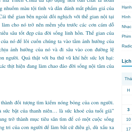
ang nhuốm màu tội tình và dần đánh mất phẩm giá của
Hạnh
ái thế gian bên ngoài đối nghịch với thế gian nội tại
Hình
ện làm cho nó trở nên mềm yếu trước các cơn cám dỗ
Nhạc
hiều sâu tốt đẹp của đời sống linh hồn. Thế gian của
Phim 
c của nó để lôi cuốn chúng ta vào tầm ảnh hưởng của
Radio
chịu ảnh hưởng của nó và đi sâu vào con đường lệ
n người. Quả thật với ba thứ vũ khí hết sức lợi hại:
Lịch
xác thịt hiện đang làm chao đảo đời sống nội tâm của
Thá
H
ở thành đối tượng tìm kiếm nóng bỏng của con người.
là sức bật của thanh niên… là sức khoẻ của tuổi già”
3
ang trở thành mục tiêu săn tìm để có một cuộc sống
10
g tri của con người để làm bất cứ điều gì, dù xấu xa
17