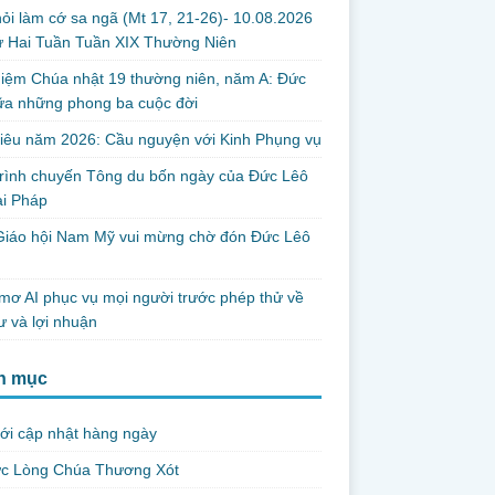
ỏi làm cớ sa ngã (Mt 17, 21-26)- 10.08.2026
ứ Hai Tuần Tuần XIX Thường Niên
iệm Chúa nhật 19 thường niên, năm A: Đức
iữa những phong ba cuộc đời
iêu năm 2026: Cầu nguyện với Kinh Phụng vụ
trình chuyến Tông du bốn ngày của Đức Lêô
ại Pháp
Giáo hội Nam Mỹ vui mừng chờ đón Đức Lêô
mơ AI phục vụ mọi người trước phép thử về
ư và lợi nhuận
h mục
ới cập nhật hàng ngày
ức Lòng Chúa Thương Xót