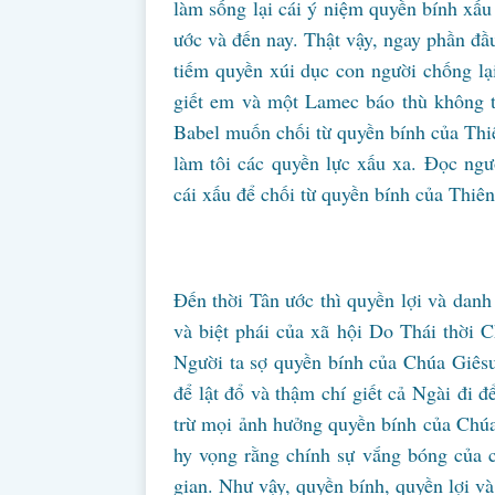
làm sống lại cái ý niệm quyền bính xấu
ước và đến nay. Thật vậy, ngay phần đ
tiếm quyền xúi dục con người chống l
giết em và một Lamec báo thù không ti
Babel muốn chối từ quyền bính của Thi
làm tôi các quyền lực xấu xa. Đọc ngư
cái xấu để chối từ quyền bính của Thiê
Đến thời Tân ước thì quyền lợi và danh
và biệt phái của xã hội Do Thái thời C
Người ta sợ quyền bính của Chúa Giêsu
để lật đổ và thậm chí giết cả Ngài đi 
trừ mọi ảnh hưởng quyền bính của Chúa
hy vọng rằng chính sự vắng bóng của 
gian. Như vậy, quyền bính, quyền lợi và 