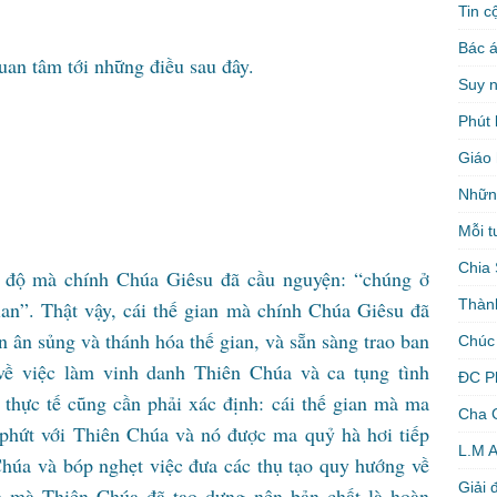
Tin c
Bác á
uan tâm tới những điều sau đây.
Suy 
Phút 
Giáo 
Nhữn
Mỗi t
Chia 
i độ mà chính Chúa Giêsu đã cầu nguyện: “chúng ở
Thàn
ian”. Thật vậy, cái thế gian mà chính Chúa Giêsu đã
 ân sủng và thánh hóa thế gian, và sẵn sàng trao ban
Chúc
ề việc làm vinh danh Thiên Chúa và ca tụng tình
ĐC P
 thực tế cũng cần phải xác định: cái thế gian mà ma
Cha 
 phứt với Thiên Chúa và nó được ma quỷ hà hơi tiếp
L.M 
Chúa và bóp nghẹt việc đưa các thụ tạo quy hướng về
Giải 
n mà Thiên Chúa đã tạo dựng nên bản chất là hoàn