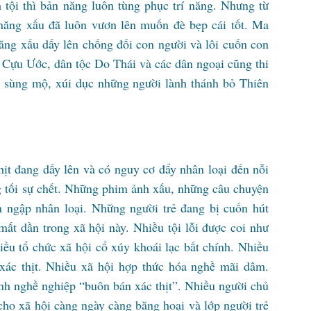
 tội thì bản năng luôn tùng phục trí năng. Nhưng từ
 năng xấu đã luôn vươn lên muốn đè bẹp cái tốt. Ma
năng xấu dấy lên chống đối con người và lôi cuốn con
i Cựu Ước, dân tộc Do Thái và các dân ngoại cũng thi
và sùng mộ, xúi dục những người lành thánh bỏ Thiên
thịt đang dấy lên và có nguy cơ đẩy nhân loại đến nỗi
g tối sự chết. Những phim ảnh xấu, những câu chuyện
n ngập nhân loại. Những người trẻ đang bị cuốn hút
 mất dần trong xã hội này. Nhiều tội lỗi được coi như
ều tổ chức xã hội cổ xúy khoái lạc bất chính. Nhiều
ác thịt. Nhiều xã hội hợp thức hóa nghề mãi dâm.
nh nghề nghiệp “buôn bán xác thịt”. Nhiều người chủ
cho xã hội càng ngày càng băng hoại và lớp người trẻ