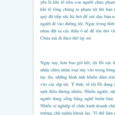
yếu là khi tổ tiên con người chưa phạm
khi tổ tông chúng ta phạm tội thì bản
quỷ đã tiếp sức hà hơi để xúi dục bản 
người đi vào đường tội. Ngay trong thờ
nhau đặt ra các thần ô uế để tôn thờ 
Chúa mà đi theo thờ lạy nó.
Ngày nay, hơn bao giờ hết, tội lỗi xác 
nhận chìm nhân loại này vào trong bón
tục tĩu, những hình ảnh khiêu dâm trà
vào các dịp tội. Ý thức về tội lỗi đang
một điều đương nhiên. Nhiều người, nhi
người đang sống bằng nghề buôn bán x
Nhiều xí nghiệp tổ chức kinh doanh chí
trương chủ nghĩa khoái lạc. Vì thế làm 