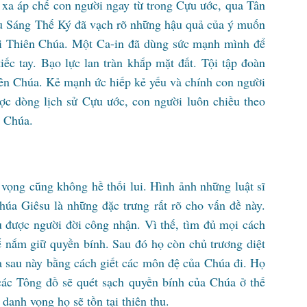
 xa áp chế con người ngay từ trong Cựu ước, qua Tân
ầu Sáng Thế Ký đã vạch rõ những hậu quả của ý muốn
ại Thiên Chúa. Một Ca-in đã dùng sức mạnh mình để
ếc tay. Bạo lực lan tràn khắp mặt đất. Tội tập đoàn
ên Chúa. Kẻ mạnh ức hiếp kẻ yếu và chính con người
ợc dòng lịch sử Cựu ước, con người luôn chiều theo
n Chúa.
 vọng cũng không hề thối lui. Hình ảnh những luật sĩ
húa Giêsu là những đặc trưng rất rõ cho vấn đề này.
 được người đời công nhận. Vì thế, tìm đủ mọi cách
để nắm giữ quyền bính. Sau đó họ còn chủ trương diệt
 sau này bằng cách giết các môn đệ của Chúa đi. Họ
các Tông đồ sẽ quét sạch quyền bính của Chúa ở thế
danh vọng họ sẽ tồn tại thiên thu.