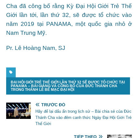
Cha đã công bố rằng Kỳ Đại Hội Giới Trẻ Thế
Giới lần tới, lần thứ 32, sẽ được tổ chức vào
năm 2019 tại PANAMA, một quốc gia nhỏ ở
Nam Trung Mỹ.
Pr. Lê Hoàng Nam, SJ
ĐẠI HỘI GIỚI TRẺ THẾ GIỚI LẦN THỨ 32 SẼ ĐƯỢC TỔ CHỨC TẠI
PANAMA – BÀI GIẢNG VÀ CÔNG BỐ CỦA ĐỨC THÁNH CHA
TRONG THÁNH LỄ BẾ MẠC ĐẠI HỘI
TRƯỚC ĐÓ
Hãy để lại dấu ấn trong lịch sử – Bài chia sẻ của Đức
Thánh Cha vào đêm canh thức Ngày Đại Hội Giới Trẻ
Thế Giới
TIẾP THEO