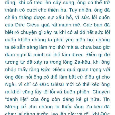
rằng, khi cố trèo lên cây sung, ông có thể trở
thành trò cười cho thiên hạ. Tuy nhiên, ông đã
chiến thắng được sự xấu hổ, vì sức lôi cuốn
của Đức Giêsu quả rất mạnh mẽ. Các bạn đã
biết rõ chuyện gì xảy ra khi có ai đó hết sức lôi
cuốn khiến chúng ta phải yêu mến họ: chúng
ta sẽ sẵn sàng làm mọi thứ mà ta chưa bao giờ
dám nghĩ là mình có thể làm được. Điều gì đó
tương tự đã xảy ra trong lòng Za-kêu, khi ông
nhận thấy rằng Đức Giêsu quá quan trọng với
ông đến nỗi ông có thể làm bất cứ điều gì cho
Ngài, vì chỉ có Đức Giêsu mới có thể kéo ông
ra khỏi vũng lầy tội lỗi và buồn phiền. Chuyện
“danh liệt” của ông còn đáng kể gì nữa. Tin
Mừng kể cho chúng ta thấy rằng Za-kêu đã
chạy lại đàng trước, leo lên cây và rồi, khi Đức