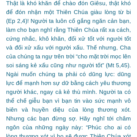
Thật là khó khăn để chào đón Giêsu, thật khó
để đón nhận một Thiên Chúa giàu lòng từ bi
(Ep 2,4)! Người ta luôn cố gắng ngăn cản bạn,
làm cho bạn nghĩ rằng Thiên Chúa rất xa cách,
cứng nhắc, khô khăn, đối xử tốt với người tốt
và đối xử xấu với người xấu. Thế nhưng, Cha
của chúng ta ngự trên trời “cho mặt trời mọc lên
soi sáng kẻ xấu cũng như người tốt” (Mt 5,45).
Ngài muốn chúng ta phải có dũng lực: dũng
lực để mạnh hơn sự dữ bằng cách yêu thương
người khác, ngay cả kẻ thù mình. Người ta có
thể chế giễu bạn vì bạn tin vào sức mạnh vô
biên và huyền diệu của lòng thương xót.
Nhưng các bạn đừng sợ. Hãy nghĩ tới châm
ngôn của những ngày này: “Phúc cho ai có
lòng thương xót vì họ sẽ được Thiên Chúa xót