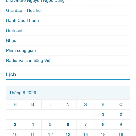
L.M Andre Nguyễn Ngọc Dũng
Giải đáp – Học hỏi
Hạnh Các Thánh
Hình ảnh
Nhạc
Phim công giáo
Radio Vatican tiếng Việt
Lịch
Tháng 8 2026
H
B
T
N
S
B
C
1
2
3
4
5
6
7
8
9
10
11
12
13
14
15
16