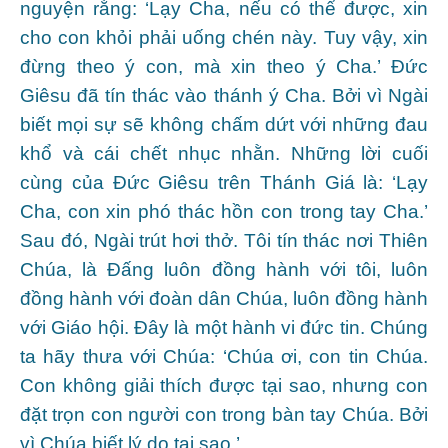
nguyện rằng: ‘Lạy Cha, nếu có thể được, xin
cho con khỏi phải uống chén này. Tuy vậy, xin
đừng theo ý con, mà xin theo ý Cha.’ Đức
Giêsu đã tín thác vào thánh ý Cha. Bởi vì Ngài
biết mọi sự sẽ không chấm dứt với những đau
khổ và cái chết nhục nhằn. Những lời cuối
cùng của Đức Giêsu trên Thánh Giá là: ‘Lạy
Cha, con xin phó thác hồn con trong tay Cha.’
Sau đó, Ngài trút hơi thở. Tôi tín thác nơi Thiên
Chúa, là Đấng luôn đồng hành với tôi, luôn
đồng hành với đoàn dân Chúa, luôn đồng hành
với Giáo hội. Đây là một hành vi đức tin. Chúng
ta hãy thưa với Chúa: ‘Chúa ơi, con tin Chúa.
Con không giải thích được tại sao, nhưng con
đặt trọn con người con trong bàn tay Chúa. Bởi
vì Chúa biết lý do tại sao.’