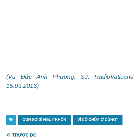
(Vũ Đức Anh Phương, SJ, RadioVaticana
15.03.2016)
CON SỢ GÌ NGUY KHỐN
VÌ CÓ CHÚA Ở CÙNG"
TRƯỚC ĐÓ