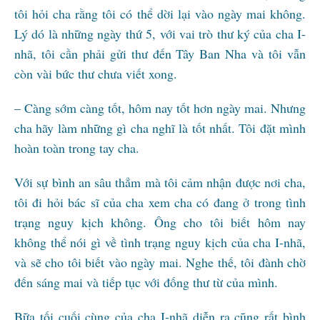
tôi hỏi cha rằng tôi có thể dời lại vào ngày mai không.
Lý dó là những ngày thứ 5, với vai trò thư ký của cha I-
nhã, tôi cần phải gửi thư đến Tây Ban Nha và tôi vẫn
còn vài bức thư chưa viết xong.
– Càng sớm càng tốt, hôm nay tốt hơn ngày mai. Nhưng
cha hãy làm những gì cha nghĩ là tốt nhất. Tôi đặt mình
hoàn toàn trong tay cha.
Với sự bình an sâu thẳm mà tôi cảm nhận được nơi cha,
tôi đi hỏi bác sĩ của cha xem cha có đang ở trong tình
trạng nguy kịch không. Ông cho tôi biết hôm nay
không thể nói gì về tình trạng nguy kịch của cha I-nhã,
và sẽ cho tôi biết vào ngày mai. Nghe thế, tôi đành chờ
đến sáng mai và tiếp tục với đống thư từ của mình.
Bữa tối cuối cùng của cha I-nhã diễn ra cũng rất bình