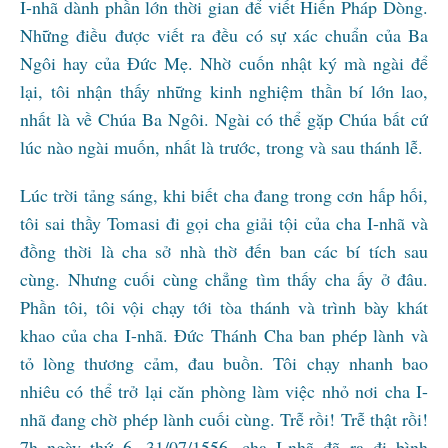
I-nhã dành phần lớn thời gian để viết Hiến Pháp Dòng.
Những điều được viết ra đều có sự xác chuẩn của Ba
Ngôi hay của Đức Mẹ. Nhờ cuốn nhật ký mà ngài để
lại, tôi nhận thấy những kinh nghiệm thần bí lớn lao,
nhất là về Chúa Ba Ngôi. Ngài có thể gặp Chúa bất cứ
lúc nào ngài muốn, nhất là trước, trong và sau thánh lễ.
Lúc trời tảng sáng, khi biết cha đang trong cơn hấp hối,
tôi sai thầy Tomasi đi gọi cha giải tội của cha I-nhã và
đồng thời là cha sở nhà thờ đến ban các bí tích sau
cùng. Nhưng cuối cùng chẳng tìm thấy cha ấy ở đâu.
Phần tôi, tôi vội chạy tới tòa thánh và trình bày khát
khao của cha I-nhã. Đức Thánh Cha ban phép lành và
tỏ lòng thương cảm, đau buồn. Tôi chạy nhanh bao
nhiêu có thể trở lại căn phòng làm việc nhỏ nơi cha I-
nhã đang chờ phép lành cuối cùng. Trễ rồi! Trễ thật rồi!
7h ngày thứ 6, 31/07/1556, cha I-nhã đã ra đi bình