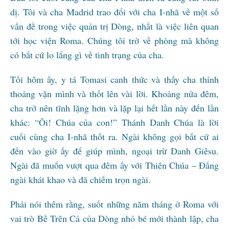
dị. Tôi và cha Madrid trao đổi với cha I-nhã về một số
vấn đề trong việc quản trị Dòng, nhất là việc liên quan
tới học viện Roma. Chúng tôi trở về phòng mà không
có bất cứ lo lắng gì về tình trạng của cha.
Tối hôm ấy, y tá Tomasi canh thức và thấy cha thỉnh
thoảng vặn mình và thốt lên vài lời. Khoảng nửa đêm,
cha trở nên tĩnh lặng hơn và lặp lại hết lần này đến lần
khác: “Ôi! Chúa của con!” Thánh Danh Chúa là lời
cuối cùng cha I-nhã thốt ra. Ngài không gọi bất cứ ai
đến vào giờ ấy để giúp mình, ngoại trừ Danh Giêsu.
Ngài đã muốn vượt qua đêm ấy với Thiên Chúa – Đấng
ngài khát khao và đã chiếm trọn ngài.
Phải nói thêm rằng, suốt những năm tháng ở Roma với
vai trò Bề Trên Cả của Dòng nhỏ bé mới thành lập, cha