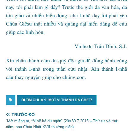
nay, tôi phải làm gì đây? Trước thế giới đa văn hóa, đa
tôn giáo và nhiều biến động, cha I-nhã dạy tôi phải yêu
Chúa Giêsu thật nhiều và quảng đại hiến dâng để cứu
giúp các linh hồn.
Vinhsơn Trần Đỉnh, S.J.
Xin chân thành cảm ơn quý độc giả đã đồng hành cùng
với thánh I-nhã trong tuần cửu nhật. Xin thánh I-nhã
cầu thay nguyện giúp cho chúng con.
ĐI TÌM CHÚA 9: MỘT VỊ THÁNH ĐÃ CHẾT!
TRƯỚC ĐÓ
“Mở miệng ra, tôi sẽ kể dụ ngôn” (29&30.7.2015 – Thứ tư và thứ
năm, sau Chúa Nhật XVII thường niên)