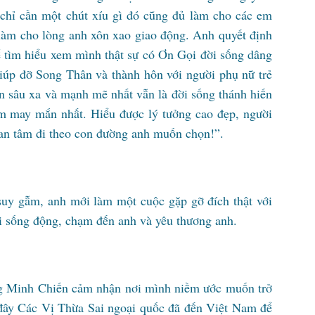
chỉ cần một chút xíu gì đó cũng đủ làm cho các em
làm cho lòng anh xôn xao giao động. Anh quyết định
ể tìm hiểu xem mình thật sự có Ơn Gọi đời sống dâng
giúp đỡ Song Thân và thành hôn với người phụ nữ trẻ
 sâu xa và mạnh mẽ nhất vẫn là đời sống thánh hiến
m may mắn nhất. Hiểu được lý tưởng cao đẹp, người
 an tâm đi theo con đường anh muốn chọn!”.
suy gẫm, anh mới làm một cuộc gặp gỡ đích thật với
ống động, chạm đến anh và yêu thương anh.
g Minh Chiến cảm nhận nơi mình niềm ước muốn trở
 đây Các Vị Thừa Sai ngoại quốc đã đến Việt Nam để