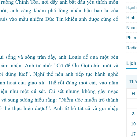
 Trường Chính Tòa, nơi đây anh bắt đầu yêu thích môn
Hạnh
ỏi, anh càng khám phá lòng nhân hậu bao la của
Hình
is vào mầu nhiệm Đức Tin khiến anh được củng cố
Nhạc
Phim 
Radio
 sống và sống tràn đầy, anh Louis để qua một bên
Lịch
cảm nhận. Anh tự nhủ: ”Cứ để Ơn Gọi chín mùi và
 đúng lúc!”. Nghĩ thế nên anh tiếp tục hành nghề
inh hoạt của giáo xứ. Thế rồi đùng một cái, vào năm
Thá
iện như một cú sét. Cú sét nhưng không gây ngạc
H
ận và sung sướng hiểu rằng: ”Niềm ước muốn trở thành
 thể thực hiện được!”. Anh từ bỏ tất cả và gia nhập
3
10
17