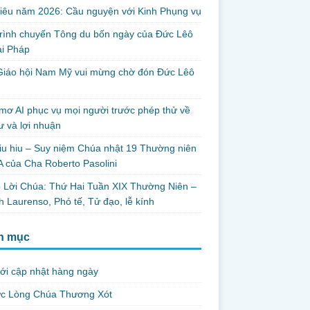
iêu năm 2026: Cầu nguyện với Kinh Phụng vụ
trình chuyến Tông du bốn ngày của Đức Lêô
ại Pháp
Giáo hội Nam Mỹ vui mừng chờ đón Đức Lêô
mơ AI phục vụ mọi người trước phép thử về
ư và lợi nhuận
iu hiu – Suy niệm Chúa nhật 19 Thường niên
 của Cha Roberto Pasolini
 Lời Chúa: Thứ Hai Tuần XIX Thường Niên –
 Laurenso, Phó tế, Tử đạo, lễ kính
h mục
ới cập nhật hàng ngày
ức Lòng Chúa Thương Xót