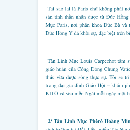
Tại sao lại là Paris chứ không phải nơ
sản tinh thần nhận được từ Đức Hồng
Mục Paris, nơi phân khoa Đức Bà và t
Đức Hồng Y đã khởi sự, đặc biệt trên b
Tân Linh Mục Louis Carpechot tâm sự:
giáo huấn của Công Đồng Chung Vatica
thức vừa được sống thực sự. Tôi sẽ t
trong đại gia đình Giáo Hội – khám p
KITÔ và yêu mến Ngài mỗi ngày một h
2/ Tân Linh Mục Phêrô Hoàng Minh
sinh trưởng tại Đắk-Lắk, miền Tây Ngu