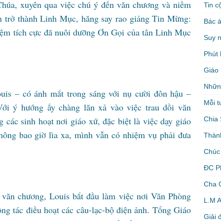
Chúa, xuyên qua việc chú ý đến văn chương và niềm
Tin c
n trở thành Linh Mục, hăng say rao giảng Tin Mừng:
Bác á
iệm tích cực đã nuôi dưỡng Ơn Gọi của tân Linh Mục
Suy 
Phút 
Giáo 
Nhữn
ouis – có ánh mắt trong sáng với nụ cười đôn hậu –
Mỗi t
ới ý hướng ấy chàng lăn xả vào việc trau dồi văn
Chia 
 các sinh hoạt nơi giáo xứ, đặc biệt là việc dạy giáo
hông bao giờ lìa xa, mình vẫn có nhiệm vụ phải đưa
Thàn
Chúc
ĐC P
Cha 
văn chương, Louis bắt đầu làm việc nơi Văn Phòng
L.M 
ng tác điều hoạt các câu-lạc-bộ điện ảnh. Tổng Giáo
Giải 