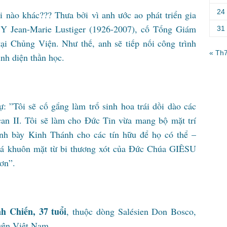
24
i nào khác??? Thưa bởi vì anh ước ao phát triển gia
 Y Jean-Marie Lustiger (1926-2007), cố Tổng Giám
31
ại Chủng Viện. Như thế, anh sẽ tiếp nối công trình
« Th
ình diện thần học.
 ”Tôi sẽ cố gắng làm trổ sinh hoa trái dồi dào các
n II. Tôi sẽ làm cho Đức Tin vừa mang bộ mặt trí
rình bày Kinh Thánh cho các tín hữu để họ có thể –
há khuôn mặt từ bi thương xót của Đức Chúa GIÊSU
ơn”.
 Chiến, 37 tuổi
, thuộc dòng Salésien Don Bosco,
yên Việt Nam.