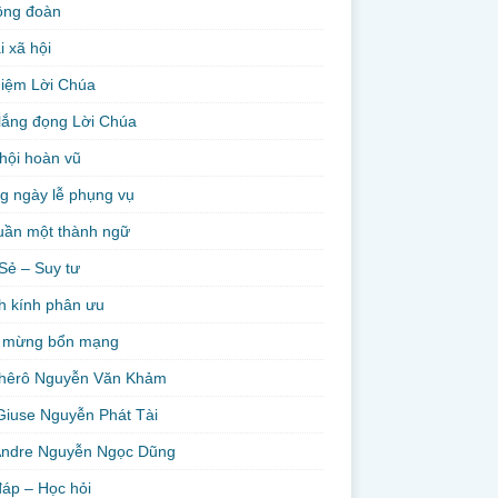
ộng đoàn
i xã hội
niệm Lời Chúa
lắng đọng Lời Chúa
hội hoàn vũ
g ngày lễ phụng vụ
uần một thành ngữ
Sẻ – Suy tư
h kính phân ưu
 mừng bổn mạng
hêrô Nguyễn Văn Khảm
Giuse Nguyễn Phát Tài
Andre Nguyễn Ngọc Dũng
đáp – Học hỏi