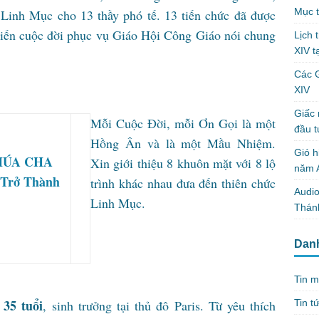
Mục t
Linh Mục cho 13 thầy phó tế. 13 tiến chức đã được
ến cuộc đời phục vụ Giáo Hội Công Giáo nói chung
Lịch 
XIV t
Các 
XIV
Giấc 
Mỗi Cuộc Đời, mỗi Ơn Gọi là một
đầu t
Hồng Ân và là một Mầu Nhiệm.
Gió h
Xin giới thiệu 8 khuôn mặt với 8 lộ
năm A
trình khác nhau đưa đến thiên chức
Audio
Linh Mục.
Thánh
Dan
Tin m
35 tuổi
Tin t
, sinh trưởng tại thủ đô Paris. Từ yêu thích