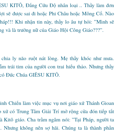
ÊSU KITÔ, Đấng Cứu Độ nhân loại .. Thầy làm đơn
 đợi sẽ được sai đi hoặc Phi Châu hoặc Mông Cổ. Nào
áp!!! Khi nhận tin này, thầy lo âu tự hỏi: ”Mình sẽ
ng và là trưởng nữ của Giáo Hội Công Giáo???”.
chia ly não ruột nát lòng. Mẹ thầy khóc như mưa.
m trái tim của người con trai hiếu thảo. Nhưng thầy
ầy có Đức Chúa GIÊSU KITÔ.
nh Chiến làm việc mục vụ nơi giáo xứ Thánh Gioan
o xứ có Trung Tâm Giải Trí mở rộng cửa đón tiếp tất
và Kitô giáo. Cha trầm ngâm nói: ”Tại Pháp, người ta
. Nhưng không nên sợ hãi. Chúng ta là thành phần