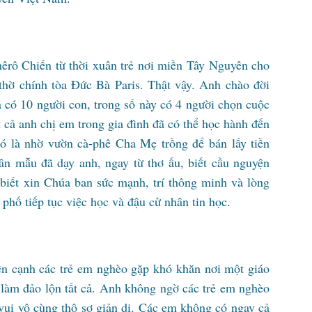
êrô Chiến từ thời xuân trẻ nơi miền Tây Nguyên cho
thờ chính tòa Đức Bà Paris. Thật vậy. Anh chào đời
 có 10 người con, trong số này có 4 người chọn cuộc
tất cả anh chị em trong gia đình đã có thể học hành đến
đó là nhờ vườn cà-phê Cha Mẹ trồng để bán lấy tiền
hân mẫu đã dạy anh, ngay từ thơ ấu, biết cầu nguyện
 biết xin Chúa ban sức mạnh, trí thông minh và lòng
phố tiếp tục việc học và đậu cử nhân tin học.
ện cạnh các trẻ em nghèo gặp khó khăn nơi một giáo
 làm đảo lộn tất cả. Anh không ngờ các trẻ em nghèo
vui vô cùng thô sơ giản dị. Các em không có ngay cả