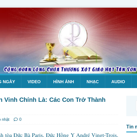
G NGÀY
VIDEO
HÌNH ẢNH
NHẠC
AUDIO
 Vinh Chính Là: Các Con Trở Thành
p nhật
0
Tin 
ính tòa Đức Bà Paris, Đức Hồng Y André Vingt-Trois,