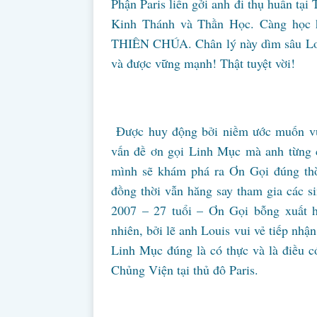
Phận Paris liền gởi anh đi thụ huấn tại
Kinh Thánh và Thần Học. Càng học h
THIÊN CHÚA. Chân lý này dìm sâu Lou
và được vững mạnh! Thật tuyệt vời!
Được huy động bởi niềm ước muốn vui
vấn đề ơn gọi Linh Mục mà anh từng 
mình sẽ khám phá ra Ơn Gọi đúng thời
đồng thời vẫn hăng say tham gia các s
2007 – 27 tuổi – Ơn Gọi bỗng xuất h
nhiên, bởi lẽ anh Louis vui vẻ tiếp nh
Linh Mục đúng là có thực và là điều có
Chủng Viện tại thủ đô Paris.