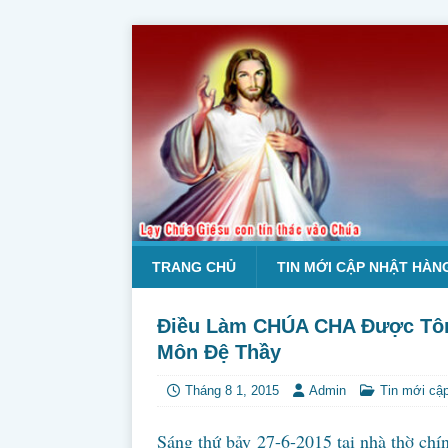
TRANG CHỦ
TIN MỚI CẬP NHẬT HÀN
Điều Làm CHÚA CHA Được Tôn
Môn Đệ Thầy
Tháng 8 1, 2015
Admin
Tin mới cậ
Sáng thứ bảy 27-6-2015 tại nhà thờ ch