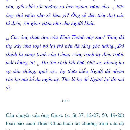
cậu, giết chết rồi quăng ra bên ngoài vườn nho.
Vậy
9
ông chủ vườn nho sẽ làm gì? Ông sẽ đến tiêu diệt các
tá điền, rồi giao vườn nho cho người khác.
Các ông chưa đọc câu Kinh Thánh này sao? Tảng đá
10
thợ xây nhà loại bỏ lại trở nên đá tảng góc tường.
Đó
11
chính là công trình của Chúa, công trình kỳ diệu trước
mắt chúng ta!
Họ tìm cách bắt Đức Giê-su, nhưng lại
12
sợ dân chúng; quả vậy, họ thừa hiểu Người đã nhắm
vào họ mà kể dụ ngôn ấy. Thế là họ để Người lại đó mà
đi.
***
Câu chuyện của ông Giuse (x. St 37, 12-27; 50, 19-20)
loan báo cách Thiên Chúa hoàn tất chương trình cứu độ