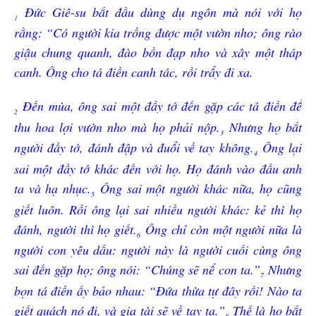
Đức Giê-su bắt đầu dùng dụ ngôn mà nói với họ
1
rằng: “Có người kia trồng được một vườn nho; ông rào
giậu chung quanh, đào bồn đạp nho và xây một tháp
canh. Ông cho tá điền canh tác, rồi trẩy đi xa.
Đến mùa, ông sai một đầy tớ đến gặp các tá điền để
2
thu hoa lợi vườn nho mà họ phải nộp.
Nhưng họ bắt
3
người đầy tớ, đánh đập và đuổi về tay không.
Ông lại
4
sai một đầy tớ khác đến với họ. Họ đánh vào đầu anh
ta và hạ nhục.
Ông sai một người khác nữa, họ cũng
5
giết luôn. Rồi ông lại sai nhiều người khác: kẻ thì họ
đánh, người thì họ giết.
Ông chỉ còn một người nữa là
6
người con yêu dấu: người này là người cuối cùng ông
sai đến gặp họ; ông nói: “Chúng sẽ nể con ta.”
Nhưng
7
bọn tá điền ấy bảo nhau: “Đứa thừa tự đây rồi! Nào ta
giết quách nó đi, và gia tài sẽ về tay ta.”
Thế là họ bắt
8