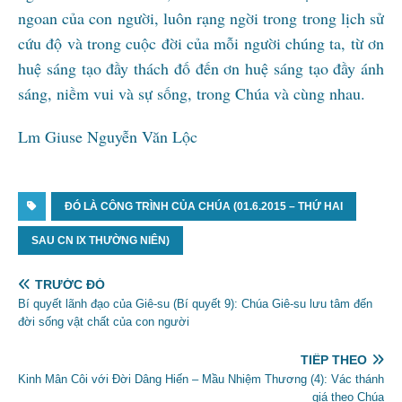
ngoan của con người, luôn rạng ngời trong trong lịch sử
cứu độ và trong cuộc đời của mỗi người chúng ta, từ ơn
huệ sáng tạo đầy thách đố đến ơn huệ sáng tạo đầy ánh
sáng, niềm vui và sự sống, trong Chúa và cùng nhau.
Lm Giuse Nguyễn Văn Lộc
ĐÓ LÀ CÔNG TRÌNH CỦA CHÚA (01.6.2015 – THỨ HAI
SAU CN IX THƯỜNG NIÊN)
TRƯỚC ĐÓ
Bí quyết lãnh đạo của Giê-su (Bí quyết 9): Chúa Giê-su lưu tâm đến
đời sống vật chất của con người
TIẾP THEO
Kinh Mân Côi với Đời Dâng Hiến – Mầu Nhiệm Thương (4): Vác thánh
giá theo Chúa