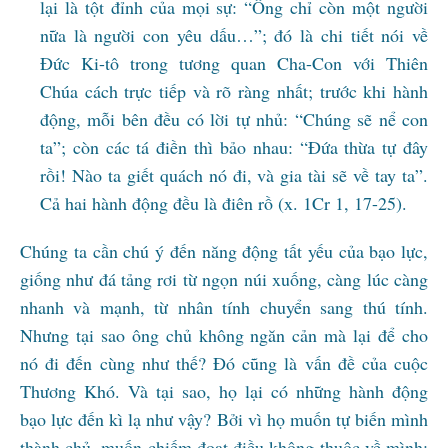
lại là tột đỉnh của mọi sự: “Ông chỉ còn một người
nữa là người con yêu dấu…”; đó là chi tiết nói về
Đức Ki-tô trong tương quan Cha-Con với Thiên
Chúa cách trực tiếp và rõ ràng nhất; trước khi hành
động, mỗi bên đều có lời tự nhủ: “Chúng sẽ nể con
ta”; còn các tá điền thì bảo nhau: “Đứa thừa tự đây
rồi! Nào ta giết quách nó đi, và gia tài sẽ về tay ta”.
Cả hai hành động đều là điên rồ (x. 1Cr 1, 17-25).
Chúng ta cần chú ý đến năng động tất yếu của bạo lực,
giống như đá tảng rơi từ ngọn núi xuống, càng lúc càng
nhanh và mạnh, từ nhân tính chuyển sang thú tính.
Nhưng tại sao ông chủ không ngăn cản mà lại để cho
nó đi đến cùng như thế? Đó cũng là vấn đề của cuộc
Thương Khó. Và tại sao, họ lại có những hành động
bạo lực đến kì lạ như vậy? Bởi vì họ muốn tự biến mình
thành chủ, muốn chiếm đoạt điều không thuộc về mình;