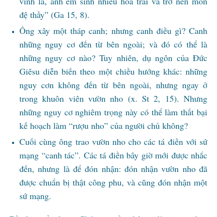
vinh là, anh em sinh nhiều hoa trái và trở nên môn
đệ thầy” (Ga 15, 8).
Ông xây một tháp canh; nhưng canh điều gì? Canh
những nguy cơ đến từ bên ngoài; và đó có thể là
những nguy cơ nào? Tuy nhiên, dụ ngôn của Đức
Giêsu diễn biến theo một chiều hướng khác: những
nguy cơn không đến từ bên ngoài, nhưng ngay ở
trong khuôn viên vườn nho (x. St 2, 15). Nhưng
những nguy cơ nghiêm trọng này có thể làm thất bại
kế hoạch làm “rượu nho” của người chủ không?
Cuối cùng ông trao vườn nho cho các tá điền với sứ
mạng “canh tác”. Các tá điền bây giờ mới được nhắc
đến, nhưng là để đón nhận: đón nhận vườn nho đã
được chuẩn bị thật công phu, và cũng đón nhận một
sứ mạng.