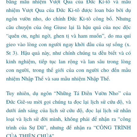
bằng mầu nhiệm Vượt Qua của Đức Ki-tô và mầu
nhiệm Vượt Qua của Đức Ki-tô được loan báo bởi dụ
ngôn vườn nho, do chính Đức Ki-tô công bố. Nhưng
câu chuyện của ông Giuse lại là hậu quả của nọc độc
“quên ơn, nghi ngờ, ghen tị và ham muốn”, do ma quỉ
gieo vào lòng con người ngay khởi đầu của sự sống (x.
St 3). Hậu quả này, như chính chúng ta đều biết và có
kinh nghiệm, tiếp tục lan rộng và lan sâu trong lòng
con người, trong thế giới của con người cho đến mầu
nhiệm Nhập Thể và sau mầu nhiệm Nhập Thể.
Tuy nhiên, dụ ngôn “Những Tá Điền Vườn Nho” của
Đức Giê-su mời gọi chúng ta đọc lại lịch sử cứu độ, và
dưới ánh sáng của lịch sử cứu độ, đọc lại lịch sử nhân
loại và lịch sử đời mình, không phải để nhận ra “công
trình của Sự Dữ”, nhưng để nhận ra “CÔNG TRÌNH
CỦA THIÊN CHÚA”.