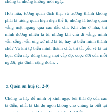
chúng ta nhưng không mỗi ngày.
Hơn nữa, tương quan đích thật và trưởng thành không
phải là tương quan hiện diện thể lí, nhưng là tương quan
vắng mặt ngang qua các dấu chỉ. Khi chủ ở nhà, thì
mình đương nhiên là tớ; nhưng khi chủ đi vắng, mình
vẫn sống, vẫn ứng xử như là tớ, hay tự biến mình thành
chủ? Và khi tự biến mình thành chủ, thì tất yếu sẽ là tai
họa; điều này đúng trong mọi cấp độ: cuộc đời của mỗi
người, gia đình, cộng đoàn…
Quên ơn huệ (c. 2-9)
Chúng ta hãy để mình bị kinh ngạc bởi thái độ của các
tá điền, nhất là khi dụ ngôn không cho chúng ta biết tại
sao, tại sao họ lại hành động kì dị như thế?