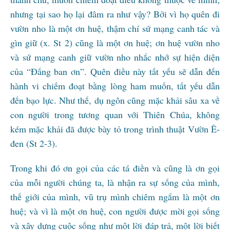
nhưng tại sao họ lại đâm ra như vậy? Bởi vì họ quên đi
vườn nho là một ơn huệ, thậm chí sứ mạng canh tác và
gìn giữ (x. St 2) cũng là một ơn huệ; ơn huệ vườn nho
và sứ mạng canh giữ vườn nho nhắc nhớ sự hiện diện
của “Đấng ban ơn”. Quên điều này tất yếu sẽ dẫn đến
hành vi chiếm đoạt bằng lòng ham muốn, tất yếu dẫn
đến bạo lực. Như thế, dụ ngôn cũng mặc khải sâu xa về
con người trong tương quan với Thiên Chúa, không
kém mặc khải đã được bày tỏ trong trình thuật Vườn Ê-
đen (St 2-3).
Trong khi đó ơn gọi của các tá điền và cũng là ơn gọi
của mỗi người chúng ta, là nhận ra sự sống của mình,
thế giới của mình, vũ trụ mình chiêm ngắm là một ơn
huệ; và vì là một ơn huệ, con người được mời gọi sống
và xây dựng cuộc sống như một lời đáp trả, một lời biết