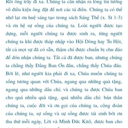
Rồi ông trẩy đi xa. Chúng ta cần nhận ra lòng tin tưởng
vô điều kiện ông đặt để nơi các tá điền. Chúng ta có thể
nhớ lại ơn huệ sáng tạo trong sách Sáng Thế (x. St 1-3)
và ơn hệ sự sống của chúng ta. Loài người được tạo
dựng, mỗi người chúng ta được sinh ra, từng người
chúng ta khi được tháp nhập vào Hội Dòng hay Tu Hội,
tất cả mọi sự đã có sẵn, thậm chí được chuẩn bị chu đáo
để đón nhận chúng ta. Tất cả đã được ban, nhưng chúng
ta chẳng thấy Đấng Ban Ơn đâu, chẳng thấy Chúa đâu.
Bởi lẽ, như người kia phải đi xa, Chúa muốn chúng ta
sống tương quan với Chúa, ngang qua những quà tặng,
ngang qua những dấu chỉ; và chúng ta được Chúa ban
cho quá nhiều quà tặng, quá nhiều dấu chỉ: bản thân
chúng ta, cuộc đời và ơn gọi của chúng ta, cộng đoàn
của chúng ta, sự sống và sự sống được tái sinh bởi ơn
tha thứ mỗi ngày, Lời và Mình Đức Kitô, được ban cho