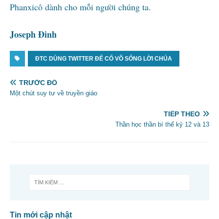
Phanxicô dành cho mỗi người chúng ta.
Joseph Đinh
ĐTC DÙNG TWITTER ĐỂ CỔ VÕ SỐNG LỜI CHÚA
TRƯỚC ĐÓ
Một chút suy tư về truyền giáo
TIẾP THEO
Thần học thần bí thế kỷ 12 và 13
Tin mới cập nhật