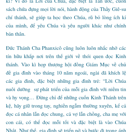
kỉ? Vì đó là Lời của Chúa, đặc biệt là Tân ước, cuốn
sách chứa đựng mọi lời nói, hành động của Thầy Giê-su
chí thánh, sẽ giúp ta học theo Chúa, rũ bỏ lòng ích kỉ
của mình, để yêu Chúa và yêu người khác như chính
bản thân.
Đức Thánh Cha Phanxicô cũng luôn luôn nhắc nhở các
tín hữu khắp nơi trên thế giới về thói quen đọc Kinh
thánh. Vào kì họp thượng hội đồng Giám Mục về chủ
đề gia đình vào tháng 10 năm ngoái, ngài đã khích lệ
các gia đình, đặc biệt những gia đình trẻ: “Lời Chúa
nuôi dưỡng sự phát triển của mỗi gia đình với niềm tin
và hy vọng… Đừng chỉ để những cuốn Kinh Thánh trên
kệ, hãy giữ trong tay, nghiền ngẫm thường xuyên, kể cả
đọc cá nhân lẫn đọc chung, cả vợ lẫn chồng, cha mẹ với
con cái, có thể đọc mỗi tối và đặc biệt là vào Chúa
Nhật. Như thế, gia đình sẽ triển nở và bước đi trong ánh