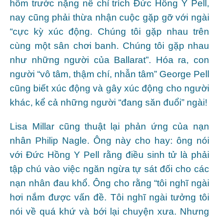
hôm trước nặng nề chỉ trích Đức Hồng Y Pell,
nay cũng phải thừa nhận cuộc gặp gỡ với ngài
“cực kỳ xúc động. Chúng tôi gặp nhau trên
cùng một sân chơi banh. Chúng tôi gặp nhau
như những người của Ballarat”. Hóa ra, con
người “vô tâm, thậm chí, nhẫn tâm” George Pell
cũng biết xúc động và gây xúc động cho người
khác, kể cả những người “đang săn đuổi” ngài!
Lisa Millar cũng thuật lại phản ứng của nạn
nhân Philip Nagle. Ông này cho hay: ông nói
với Đức Hồng Y Pell rằng điều sinh tử là phải
tập chú vào việc ngăn ngừa tự sát đối cho các
nạn nhân đau khổ. Ông cho rằng “tôi nghĩ ngài
hơi nắm được vấn đề. Tôi nghĩ ngài tưởng tôi
nói về quá khứ và bới lại chuyện xưa. Nhưng