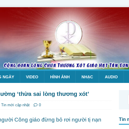
G NGÀY
VIDEO
HÌNH ẢNH
NHẠC
AUDIO
ường ‘thừa sai lòng thương xót’
,
Tin mới cập nhật
0
người Công giáo đừng bỏ rơi người tị nạn
Tin 