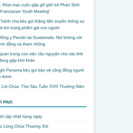
i: Khai mạc cuộc gặp gỡ giới trẻ Phan Sinh
Franciscan Youth Meeting”
hánh cha kêu gọi thăng tiến truyền thông sự
và tôn trọng phẩm giá con người
ồng y Parolin tại Guatemala: Nói không với
ình đẳng và tham nhũng
uan trọng của việc cầu nguyện cho các linh
đang gặp khó khăn
ghị Panama kêu gọi bảo vệ cộng đồng người
 thính
 Lời Chúa: Thứ Sáu Tuần XVIII Thường Niên
h mục
ới cập nhật hàng ngày
ức Lòng Chúa Thương Xót