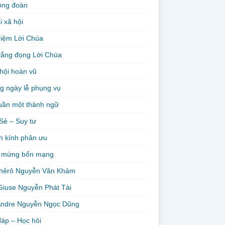
ộng đoàn
i xã hội
niệm Lời Chúa
lắng đọng Lời Chúa
hội hoàn vũ
g ngày lễ phụng vụ
uần một thành ngữ
Sẻ – Suy tư
h kính phân ưu
 mừng bổn mạng
hêrô Nguyễn Văn Khảm
Giuse Nguyễn Phát Tài
Andre Nguyễn Ngọc Dũng
đáp – Học hỏi