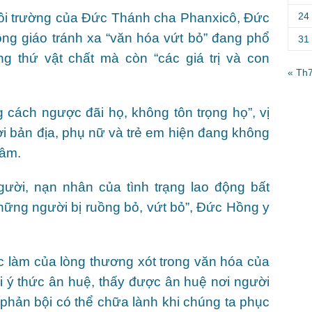
24
 môi trường của Đức Thánh cha Phanxicô, Đức
ng giáo tránh xa “văn hóa vứt bỏ” đang phổ
31
g thứ vật chất mà còn “các giá trị và con
« Th
 cách ngược đãi họ, không tôn trọng họ”, vị
ời bản địa, phụ nữ và trẻ em hiện đang không
tâm.
ời, nạn nhân của tình trạng lao động bất
hững người bị ruồng bỏ, vứt bỏ”, Đức Hồng y
c làm của lòng thương xót trong văn hóa của
i ý thức ân huệ, thấy được ân huệ nơi người
 phản bội có thể chữa lành khi chúng ta phục