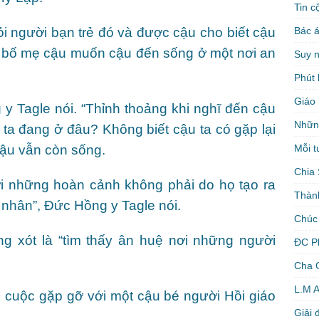
Tin c
Bác á
i người bạn trẻ đó và được cậu cho biết cậu
ì bố mẹ cậu muốn cậu đến sống ở một nơi an
Suy 
Phút 
Giáo 
y Tagle nói. “Thỉnh thoảng khi nghĩ đến cậu
Nhữn
ậu ta đang ở đâu? Không biết cậu ta có gặp lại
Mỗi t
ậu vẫn còn sống.
Chia 
ởi những hoàn cảnh không phải do họ tạo ra
Thàn
 nhân”, Đức Hồng y Tagle nói.
Chúc
ng xót là “tìm thấy ân huệ nơi những người
ĐC P
Cha 
L.M 
 cuộc gặp gỡ với một cậu bé người Hồi giáo
Giải 