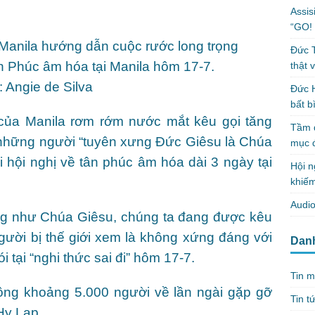
Assis
“GO! 
Manila hướng dẫn cuộc rước long trọng
Đức T
n Phúc âm hóa tại Manila hôm 17-7.
thật 
 Angie de Silva
Đức H
bất b
của Manila rơm rớm nước mắt kêu gọi tăng
Tầm q
 những người “tuyên xưng Đức Giêsu là Chúa
mục 
i hội nghị về tân phúc âm hóa dài 3 ngày tại
Hội n
khiếm
Audio
ống như Chúa Giêsu, chúng ta đang được kêu
gười bị thế giới xem là không xứng đáng với
Dan
 tại “nghi thức sai đi” hôm 17-7.
Tin m
ng khoảng 5.000 người về lần ngài gặp gỡ
Tin t
 Hy Lạp.