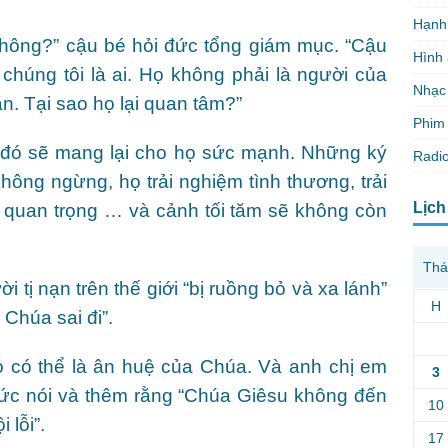
Hạnh
 không?” cậu bé hỏi đức tổng giám mục. “Cậu
Hình
chúng tôi là ai. Họ không phải là người của
Nhạc
ăn. Tại sao họ lại quan tâm?”
Phim 
 đó sẽ mang lại cho họ sức mạnh. Những ký
Radio
hông ngừng, họ trải nghiệm tình thương, trải
Lịch
 quan trọng … và cảnh tối tăm sẽ không còn
Thá
i tị nạn trên thế giới “bị ruồng bỏ và xa lánh”
H
Chúa sai đi”.
 có thể là ân huệ của Chúa. Và anh chị em
3
hức nói và thêm rằng “Chúa Giêsu không đến
10
 lỗi”.
17