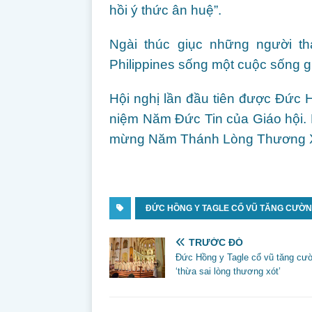
hồi ý thức ân huệ”.
Ngài thúc giục những người t
Philippines sống một cuộc sống gi
Hội nghị lần đầu tiên được Đức
niệm Năm Đức Tin của Giáo hội. 
mừng Năm Thánh Lòng Thương Xó
ĐỨC HỒNG Y TAGLE CỔ VŨ TĂNG CƯỜN
TRƯỚC ĐÓ
Đức Hồng y Tagle cổ vũ tăng cư
‘thừa sai lòng thương xót’