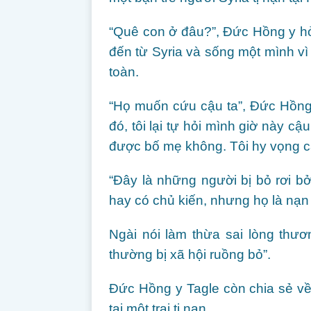
“Quê con ở đâu?”, Đức Hồng y hỏ
đến từ Syria và sống một mình v
toàn.
“Họ muốn cứu cậu ta”, Đức Hồng 
đó, tôi lại tự hỏi mình giờ này c
được bố mẹ không. Tôi hy vọng c
“Đây là những người bị bỏ rơi b
hay có chủ kiến, nhưng họ là nạn
Ngài nói làm thừa sai lòng thươ
thường bị xã hội ruồng bỏ”.
Đức Hồng y Tagle còn chia sẻ về
tại một trại tị nạn.