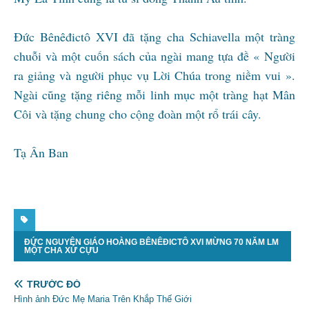
Đức Bênêđictô XVI đã tặng cha Schiavella một tràng
chuỗi và một cuốn sách của ngài mang tựa đề « Người
ra giảng và người phục vụ Lời Chúa trong niềm vui ».
Ngài cũng tặng riêng mỗi linh mục một tràng hạt Mân
Côi và tặng chung cho cộng đoàn một rổ trái cây.
Tạ Ân Ban
ĐỨC NGUYÊN GIÁO HOÀNG BÊNÊĐICTÔ XVI MỪNG 70 NĂM LM
MỘT CHA XỨ CỰU
TRƯỚC ĐÓ
Hình ảnh Đức Mẹ Maria Trên Khắp Thế Giới