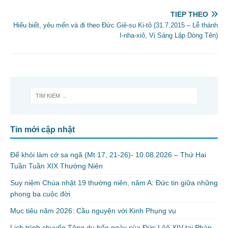
TIẾP THEO
Hiểu biết, yêu mến và đi theo Đức Giê-su Ki-tô (31.7.2015 – Lễ thánh
I-nha-xiô, Vị Sáng Lập Dòng Tên)
Tin mới cập nhật
Để khỏi làm cớ sa ngã (Mt 17, 21-26)- 10.08.2026 – Thứ Hai
Tuần Tuần XIX Thường Niên
Suy niệm Chúa nhật 19 thường niên, năm A: Đức tin giữa những
phong ba cuộc đời
Mục tiêu năm 2026: Cầu nguyện với Kinh Phụng vụ
Lịch trình chuyến Tông du bốn ngày của Đức Lêô XIV tại Pháp