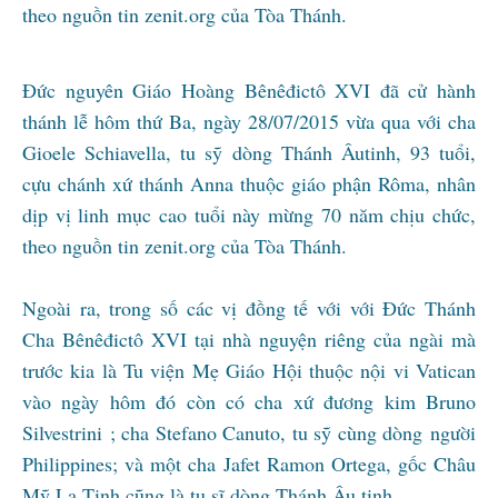
theo nguồn tin zenit.org của Tòa Thánh.
Đức nguyên Giáo Hoàng Bênêđictô XVI đã cử hành
thánh lễ hôm thứ Ba, ngày 28/07/2015 vừa qua với cha
Gioele Schiavella, tu sỹ dòng Thánh Âutinh, 93 tuổi,
cựu chánh xứ thánh Anna thuộc giáo phận Rôma, nhân
dịp vị linh mục cao tuổi này mừng 70 năm chịu chức,
theo nguồn tin zenit.org của Tòa Thánh.
Ngoài ra, trong số các vị đồng tế với với Đức Thánh
Cha Bênêđictô XVI tại nhà nguyện riêng của ngài mà
trước kia là Tu viện Mẹ Giáo Hội thuộc nội vi Vatican
vào ngày hôm đó còn có cha xứ đương kim Bruno
Silvestrini ; cha Stefano Canuto, tu sỹ cùng dòng người
Philippines; và một cha Jafet Ramon Ortega, gốc Châu
Mỹ La Tinh cũng là tu sĩ dòng Thánh Âu tinh.