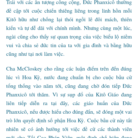
Trái với các ấn tượng công cộng, Đức Phanxicô thường
đề cập tới cuộc chiến thiêng liêng trong linh hồn mỗi
Kitô hữu như chống lại thói ngồi lê đôi mách, thiên
kiến và tự dễ dãi với chính mình. Nhưng cùng một lúc,
ngài cũng cho thấy sự quan trọng của việc biểu lộ niềm
vui và chia sẻ đức tin của ta với gia đình và bằng hữu
cũng như tại nơi làm việc.
Cha McCloskey cho rằng các luận điểm trên đến đúng
lúc vì Hoa Kỳ, nước đang chuẩn bị cho cuộc bầu cử
tổng thống vào năm tới, cũng đang chờ đón tiếp Đức
Phanxicô tới thăm. Vì sự sụp đổ của Kitô Giáo đang
liên tiếp diễn ra tại đây, các giáo huấn của Đức
Phanxicô, nếu được hiểu cho đúng đắn, sẽ đóng một vai
trò lớn quyết định số phận Hoa Kỳ. Cuộc bầu cử này tất
nhiên sẽ có ảnh hưởng tới việc đề cử các thành viên
mới cho Tối Cao Pháp Viện, một định chế hiện đang