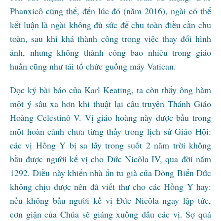
Phanxicô cũng thế, đến lúc đó (năm 2016), ngài có thể
kết luận là ngài không đủ sức để chu toàn điều cần chu
toàn, sau khi khá thành công trong việc thay đổi hình
ảnh, nhưng không thành công bao nhiêu trong giáo
huấn cũng như tái tổ chức guồng máy Vatican.
Đọc kỹ bài báo của Karl Keating, ta còn thấy ông hàm
một ý sâu xa hơn khi thuật lại câu truyện Thánh Giáo
Hoàng Celestinô V. Vị giáo hoàng này được bầu trong
một hoàn cảnh chưa từng thấy trong lịch sử Giáo Hội:
các vị Hồng Y bị sa lầy trong suốt 2 năm trời không
bầu được người kế vị cho Đức Nicôla IV, qua đời năm
1292. Điều này khiến nhà ẩn tu già của Dòng Biển Đức
không chịu được nên đã viết thư cho các Hồng Y hay:
nếu không bầu người kế vị Đức Nicôla ngay lập tức,
cơn giận của Chúa sẽ giáng xuống đầu các vị. Sợ quá