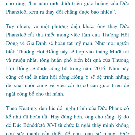
cho rằng “hai năm rưỡi dưới triều giáo hoàng của Đức
Phanxicô, xem ra thay đổi chẳng được bao nhiêu”.
Tuy nhiên, về một phương diện khác, ông thấy Đức
Phanxicô rất tha thiết mong việc làm của Thượng Hội
Đồng về Gia Đình sẽ hoàn tất mỹ mãn. Như mọi người
biết: Thượng Hội Đồng này sẽ họp vào tháng Mười tới
và muộn nhất, tông huấn phổ biến kết quả của Thượng
Hội Đồng sẽ được công bố trong năm 2016. Năm này
cũng có thể là năm hội đồng Hồng Y sẽ đệ trình những
đề xuất cuối cùng về việc cải tổ cơ cấu giáo triều để
ngài công bố cho thi hành.
Theo Keating, đến lúc đó, nghị trình của Đức Phanxicô
kể như đã hoàn tất. Hay đúng hơn, ông cho rằng: lý do
để Đức Bênêđíctô XVI từ chức là ngài thấy mình không
còn sức mạnh cần thiết để chu toàn sứ mạng. Đức