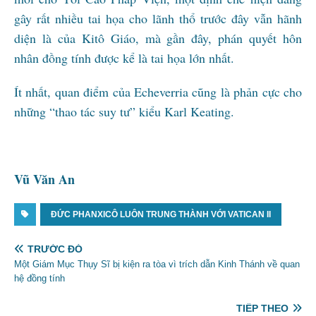
gây rất nhiều tai họa cho lãnh thổ trước đây vẫn hãnh
diện là của Kitô Giáo, mà gần đây, phán quyết hôn
nhân đồng tính được kể là tai họa lớn nhất.
Ít nhất, quan điểm của Echeverria cũng là phản cực cho
những “thao tác suy tư” kiểu Karl Keating.
Vũ Văn An
ĐỨC PHANXICÔ LUÔN TRUNG THÀNH VỚI VATICAN II
TRƯỚC ĐÓ
Một Giám Mục Thụy Sĩ bị kiện ra tòa vì trích dẫn Kinh Thánh về quan
hệ đồng tính
TIẾP THEO