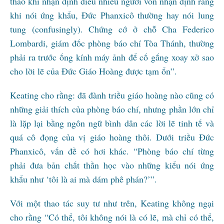
thảo khi nhận định điều nhiều người vốn nhận định rằng
khi nói ứng khẩu, Đức Phanxicô thường hay nói lung
tung (confusingly). Chứng cớ ở chỗ Cha Federico
Lombardi, giám đốc phòng báo chí Tòa Thánh, thường
phải ra trước ống kính máy ảnh để cố gắng xoay xở sao
cho lời lẽ của Đức Giáo Hoàng được tạm ổn”.
Keating cho rằng: đã đành triều giáo hoàng nào cũng có
những giải thích của phòng báo chí, nhưng phần lớn chỉ
là lặp lại bằng ngôn ngữ bình dân các lời lẽ tinh tế và
quá cô đọng của vị giáo hoàng thôi. Dưới triều Đức
Phanxicô, vấn đề có hơi khác. “Phòng báo chí từng
phải đưa bản chất thần học vào những kiểu nói ứng
khẩu như ‘tôi là ai mà dám phê phán?’”.
Với một thao tác suy tư như trên, Keating không ngại
cho rằng “Có thể, tôi không nói là có lẽ, mà chỉ có thể,