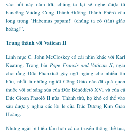
vào hồi này năm tới, chúng ta lại sẽ nghe được từ
bancông Vương Cung Thánh Đường Thánh Phêrô câu
long trọng ‘Habemus papam!’ (chúng ta có (tân) giáo
hoàng)”.
Trung thành với Vatican II
Linh mục C. John McCloskey có cái nhìn khác với Karl
Keating. Trong bài
Pope Francis and Vatican II
, ngài
cho rằng Đức Phanxicô gây ngỡ ngàng cho nhiều tín
hữu, nhất là những người Công Giáo nào đã quá quen
thuộc với sự sáng sủa của Đức Bênêđíctô XVI và của cả
Đức Gioan Phaolô II nữa. Thành thử, họ khó có thể vào
sâu được ý nghĩa các lời lẽ của Đức Đương Kim Giáo
Hoàng.
Nhưng ngài bị hiểu lầm hơn cả do truyền thông thế tục,