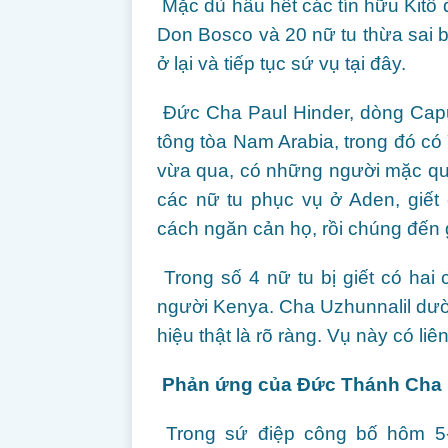
Mặc dù hầu hết các tín hữu Kitô
Don Bosco và 20 nữ tu thừa sai b
ở lại và tiếp tục sứ vụ tại đây.
Đức Cha Paul Hinder, dòng Capu
tông tòa Nam Arabia, trong đó có 
vừa qua, có những người mặc qu
các nữ tu phục vụ ở Aden, giết
cách ngăn cản họ, rồi chúng đến g
Trong số 4 nữ tu bị giết có hai
người Kenya. Cha Uzhunnalil dườ
hiệu thật là rõ ràng. Vụ này có li
Phản ứng của Đức Thánh Cha
Trong sứ điệp công bố hôm 5-