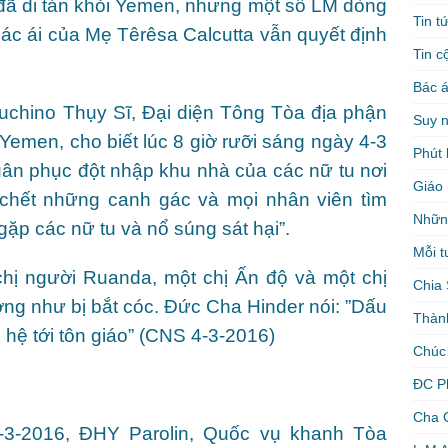
 đã di tản khỏi Yemen, nhưng một số LM dòng
Tin t
ác ái của Mẹ Têrêsa Calcutta vẫn quyết định
Tin c
Bác á
chino Thụy Sĩ, Đại diện Tông Tòa địa phận
Suy 
Yemen, cho biết lúc 8 giờ rưỡi sáng ngày 4-3
Phút 
ân phục đột nhập khu nhà của các nữ tu nơi
Giáo 
 chết những canh gác và mọi nhân viên tìm
Nhữn
ặp các nữ tu và nổ súng sát hại”.
Mỗi t
 chị người Ruanda, một chị Ấn độ và một chị
Chia 
ng như bị bắt cóc. Đức Cha Hinder nói: ”Dấu
Thàn
ên hệ tới tôn giáo” (CNS 4-3-2016)
Chúc
ĐC P
Cha 
3-2016, ĐHY Parolin, Quốc vụ khanh Tòa