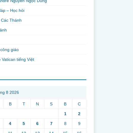
Andre Nguyễn Ngọc Dũng
đáp – Học hỏi
 Các Thánh
 ảnh
công giáo
 Vatican tiếng Việt
ng 8 2026
B
T
N
S
B
C
1
2
4
5
6
7
8
9