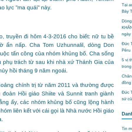
Tại a
o lực ”ma quái” này.
Bảy T
Dòng
KHẤN
ngày
o, truyền đi hôm 4-3-2016 cho biết: nữ tu bề
Đức T
hờ ẩn nấp. Cha Tom Uzhunnalil, dòng Don
Pêru
u cuộc tấn công của nhóm khủng bố. Cha sống
5 vị 
u phụ trách từ sau khi nhà xứ Thánh Gia của
trong
hủy hồi tháng 9 năm ngoái.
Chân 
đồng 
hoảng chính trị từ năm 2011 và thường được
Đức T
g đoàn Hồi giáo Shiite và Sunnit tranh giành
sứ c
ẳng ấy, các nhóm khủng bố cũng lộng hành
hóm liên kết với cái gọi là Nhà nước Hồi giáo
Dan
a.
Tin m