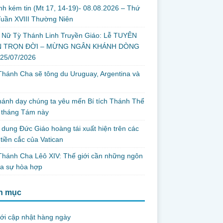
nh kém tin (Mt 17, 14-19)- 08.08.2026 – Thứ
uần XVIII Thường Niên
 Nữ Tỳ Thánh Linh Truyền Giáo: Lễ TUYÊN
 TRỌN ĐỜI – MỪNG NGÂN KHÁNH DÒNG
 25/07/2026
hánh Cha sẽ tông du Uruguay, Argentina và
thánh dạy chúng ta yêu mến Bí tích Thánh Thể
 tháng Tám này
dung Đức Giáo hoàng tái xuất hiện trên các
tiền cắc của Vatican
hánh Cha Lêô XIV: Thế giới cần những ngôn
ủa sự hòa hợp
h mục
ới cập nhật hàng ngày