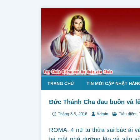
TRANG CHỦ
TIN MỚI CẬP NHẬT HÀN
Đức Thánh Cha đau buồn và lên
Tháng 3 5, 2016
Admin
Tiêu điểm
,
ROMA. 4 nữ tu thừa sai bác ái v
tại một nhà dưỡng lão và săn só