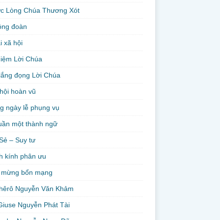
ức Lòng Chúa Thương Xót
ộng đoàn
i xã hội
niệm Lời Chúa
lắng đọng Lời Chúa
hội hoàn vũ
g ngày lễ phụng vụ
uần một thành ngữ
Sẻ – Suy tư
h kính phân ưu
 mừng bổn mạng
hêrô Nguyễn Văn Khảm
Giuse Nguyễn Phát Tài