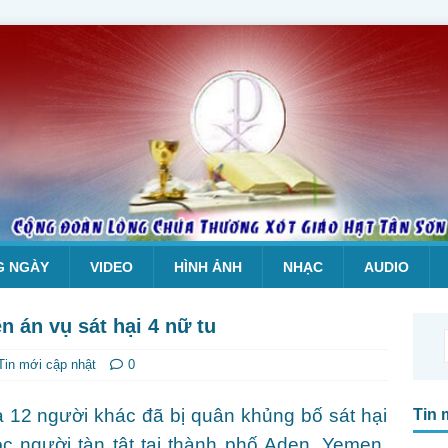
G NGÀY
VIDEO
HÌNH ẢNH
NHẠC
AUDIO
 án vụ sát hại 4 nữ tu
Tin mới cập nhật
0
à 12 người khác đã bị quân khủng bố sát hại
Tin 
c người tàn tật tại thành phố Aden, Yemen.