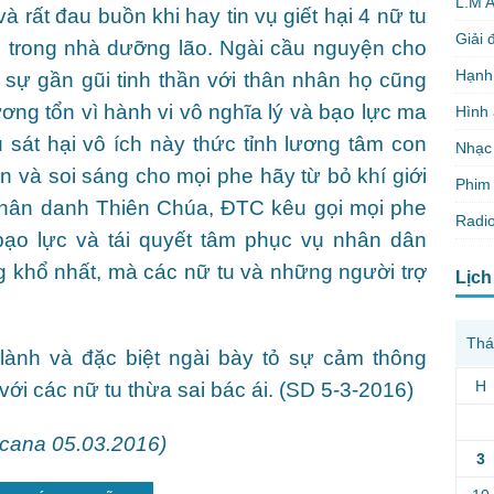
L.M 
 rất đau buồn khi hay tin vụ giết hại 4 nữ tu
Giải 
c trong nhà dưỡng lão. Ngài cầu nguyện cho
Hạnh
 sự gần gũi tinh thần với thân nhân họ cũng
ơng tổn vì hành vi vô nghĩa lý và bạo lực ma
Hình
sát hại vô ích này thức tỉnh lương tâm con
Nhạc
n và soi sáng cho mọi phe hãy từ bỏ khí giới
Phim 
 Nhân danh Thiên Chúa, ĐTC kêu gọi mọi phe
Radio
bạo lực và tái quyết tâm phục vụ nhân dân
 khổ nhất, mà các nữ tu và những người trợ
Lịch
Thá
ành và đặc biệt ngài bày tỏ sự cảm thông
H
ivới các nữ tu thừa sai bác ái. (SD 5-3-2016)
icana 05.03.2016)
3