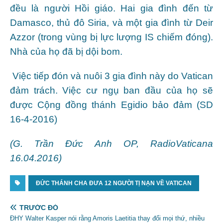
đều là người Hồi giáo. Hai gia đình đến từ
Damasco, thủ đô Siria, và một gia đình từ Deir
Azzor (trong vùng bị lực lượng IS chiếm đóng).
Nhà của họ đã bị dội bom.
Việc tiếp đón và nuôi 3 gia đình này do Vatican
đảm trách. Việc cư ngụ ban đầu của họ sẽ
được Cộng đồng thánh Egidio bảo đảm (SD
16-4-2016)
(G. Trần Đức Anh OP, RadioVaticana
16.04.2016)
ĐỨC THÁNH CHA ĐƯA 12 NGƯỜI TỊ NẠN VỀ VATICAN
TRƯỚC ĐÓ
ĐHY Walter Kasper nói rằng Amoris Laetitia thay đổi mọi thứ, nhiều