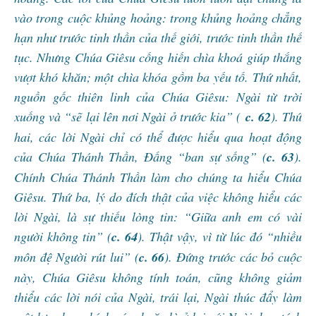
vào trong cuộc khủng hoảng: trong khủng hoảng chẳng
hạn như trước tinh thần của thế giới, trước tinh thần thế
tục. Nhưng Chúa Giêsu cống hiến chìa khoá giúp thắng
vượt khó khăn; một chìa khóa gồm ba yếu tố. Thứ nhất,
nguồn gốc thiên linh của Chúa Giêsu: Ngài từ trời
xuống và “sẽ lại lên nơi Ngài ở trước kia” (
c. 62
). Thứ
hai, các lời Ngài chỉ có thể được hiểu qua hoạt động
của Chúa Thánh Thần, Đấng “ban sự sống” (
c. 63
).
Chính Chúa Thánh Thần làm cho chúng ta hiểu Chúa
Giêsu. Thứ ba, lý do đích thật của việc không hiểu các
lời Ngài, là sự thiếu lòng tin: “Giữa anh em có vài
người không tin” (
c. 64
). Thật vậy, vì từ lúc đó “nhiều
môn đệ Người rút lui” (
c. 66
). Đứng trước các bỏ cuộc
này, Chúa Giêsu không tính toán, cũng không giảm
thiểu các lời nói của Ngài, trái lại, Ngài thúc đẩy làm