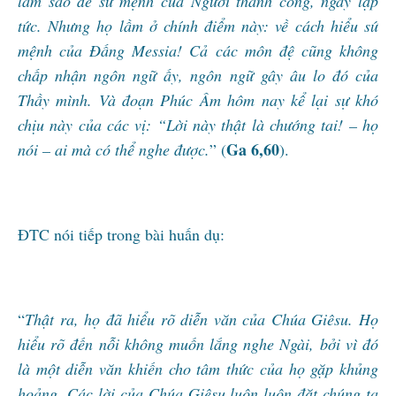
làm sao để sứ mệnh của Người thành công, ngay lập
tức. Nhưng họ lầm ở chính điểm này: về cách hiểu sứ
mệnh của Đấng Messia! Cả các môn đệ cũng không
chấp nhận ngôn ngữ ấy, ngôn ngữ gây âu lo đó của
Thầy mình. Và đoạn Phúc Âm hôm nay kể lại sự khó
chịu này của các vị: “Lời này thật là chướng tai! – họ
Ga 6,60
nói – ai mà có thể nghe được.
” (
).
ĐTC nói tiếp trong bài huấn dụ:
“
Thật ra, họ đã hiểu rõ diễn văn của Chúa Giêsu. Họ
hiểu rõ đến nỗi không muốn lắng nghe Ngài, bởi vì đó
là một diễn văn khiến cho tâm thức của họ gặp khủng
hoảng. Các lời của Chúa Giêsu luôn luôn đặt chúng ta