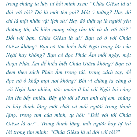
trong chúng ta hãy tự hỏi mình xem: “Chúa Giêsu là ai
đối với tôi? Đó là một tên gọi? Một ý tưởng? Hay đó
chỉ là một nhân vật lịch sử? Hay đó thật sự là người yêu
thương tôi, đã hiến mạng sống cho tôi và đi với tôi?”
Đối với bạn, Chúa Giêsu là ai? Bạn có ở với Chúa
Giêsu không? Bạn có tìm hiểu biết Ngài trong lời của
Ngài hay không? Bạn có đọc Phúc Âm mỗi ngày, một
đoạn Phúc Âm để hiểu biết Chúa Giêsu không? Bạn có
đem theo sách Phúc Âm trong túi, trong xách tay, để
đọc nó ở khắp mọi nơi không? Bởi vì chúng ta càng ở
với Ngài bao nhiêu, ước muốn ở lại với Ngài lại càng
lớn lên bấy nhiêu. Bây giờ tôi sẽ xin anh chị em, chúng
ta hãy thinh lặng một chút và mỗi người trong thinh
lặng, trong tim của mình, tự hỏi: “Đối vói tôi Chúa
Giêsu là ai?”. Trong thinh lặng, mỗi người hãy tự trả
lời trong tim mình: “Chúa Giêsu là ai đối với tôi?
”