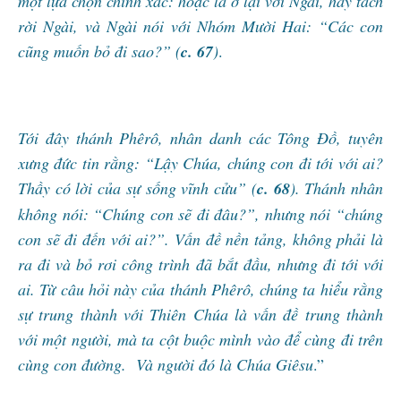
một lựa chọn chính xác: hoặc là ở lại với Ngài, hay tách
rời Ngài, và Ngài nói với Nhóm Mười Hai: “Các con
cũng muốn bỏ đi sao?” (
c. 67
)
.
Tới đây thánh Phêrô, nhân danh các Tông Đồ, tuyên
xưng đức tin rằng: “Lậy Chúa, chúng con đi tới với ai?
Thầy có lời của sự sống vĩnh cửu” (
c. 68
). Thánh nhân
không nói: “Chúng con sẽ đi đâu?”, nhưng nói “chúng
con sẽ đi đến với ai?”. Vấn đề nền tảng, không phải là
ra đi và bỏ rơi công trình đã bắt đầu, nhưng đi tới với
ai. Từ câu hỏi này của thánh Phêrô, chúng ta hiểu rằng
sự trung thành với Thiên Chúa là vấn đề trung thành
với một người, mà ta cột buộc mình vào để cùng đi trên
cùng con đường. Và người đó là Chúa Giêsu
.”