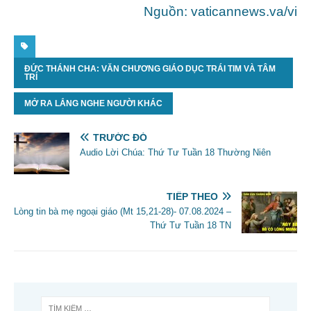
Nguồn: vaticannews.va/vi
ĐỨC THÁNH CHA: VĂN CHƯƠNG GIÁO DỤC TRÁI TIM VÀ TÂM
TRÍ
MỞ RA LẮNG NGHE NGƯỜI KHÁC
TRƯỚC ĐÓ
Audio Lời Chúa: Thứ Tư Tuần 18 Thường Niên
TIẾP THEO
Lòng tin bà mẹ ngoại giáo (Mt 15,21-28)- 07.08.2024 –
Thứ Tư Tuần 18 TN