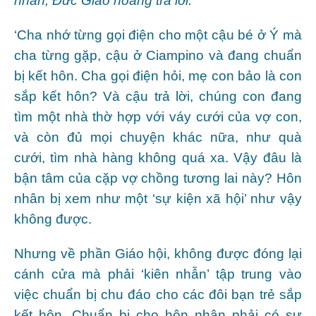
nhân, Đức Giáo hoàng trả lời:
‘Cha nhớ từng gọi điện cho một cậu bé ở Ý mà
cha từng gặp, cậu ở Ciampino và đang chuẩn
bị kết hôn. Cha gọi điện hỏi, mẹ con bảo là con
sắp kết hôn? Và cậu trả lời, chúng con đang
tìm một nhà thờ hợp với váy cưới của vợ con,
và còn đủ mọi chuyện khác nữa, như quà
cưới, tìm nhà hàng không quá xa. Vậy đâu là
bận tâm của cặp vợ chồng tương lai này? Hôn
nhân bị xem như một ‘sự kiện xã hội’ như vậy
không được.
Nhưng về phần Giáo hội, không được đóng lại
cánh cửa mà phải ‘kiên nhẫn’ tập trung vào
việc chuẩn bị chu đáo cho các đôi bạn trẻ sắp
kết hôn. Chuẩn bị cho hôn nhân phải có sự