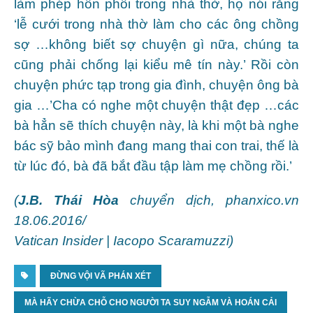
làm phép hôn phối trong nhà thờ, họ nói rằng
‘lễ cưới trong nhà thờ làm cho các ông chồng
sợ …không biết sợ chuyện gì nữa, chúng ta
cũng phải chống lại kiểu mê tín này.’ Rồi còn
chuyện phức tạp trong gia đình, chuyện ông bà
gia …’Cha có nghe một chuyện thật đẹp …các
bà hẳn sẽ thích chuyện này, là khi một bà nghe
bác sỹ bảo mình đang mang thai con trai, thế là
từ lúc đó, bà đã bắt đầu tập làm mẹ chồng rồi.’
(
J.B. Thái Hòa
chuyển dịch,
phanxico.vn
18.06.2016/
Vatican Insider | Iacopo Scaramuzzi)
ĐỪNG VỘI VÃ PHÁN XÉT
MÀ HÃY CHỪA CHỖ CHO NGƯỜI TA SUY NGẪM VÀ HOÁN CẢI