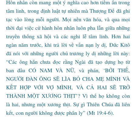
Hôn nhân còn mang một ý nghĩa cao hơn tiềm ẩn trong
tâm linh, trong định luật tự nhiên mà Thượng Đế đã ghi
tạc vào lòng mỗi người. Mọi nền văn hóa, và qua mọi
thời đại việc cử hành hôn nhân luôn pha lẫn giữa những
truyền thống xã hội và các nghi lễ tâm linh. Hơn hai
ngàn năm trước, khi trả lời về vấn nạn ly dị, Đức Kitô
đã nói với những người chủ trương ly dị những lời này:
“Các ông hẳn chưa đọc rằng Ngài đã tạo dựng họ từ
ban đầu CÓ NAM VÀ NỮ, và phán, ‘BỞI THẾ,
NGƯỜI ĐÀN ÔNG SẼ LÌA BỎ CHA MẸ MÌNH VÀ
KẾT HỢP VỚI VỢ MÌNH, VÀ CẢ HAI SẼ TRỞ
THÀNH MỘT XƯƠNG THỊT’? Vì thế họ không còn
là hai, nhưng một xương thịt. Sự gì Thiên Chúa đã liên
kết, con người không được phân ly” (Mt 19:4-6).