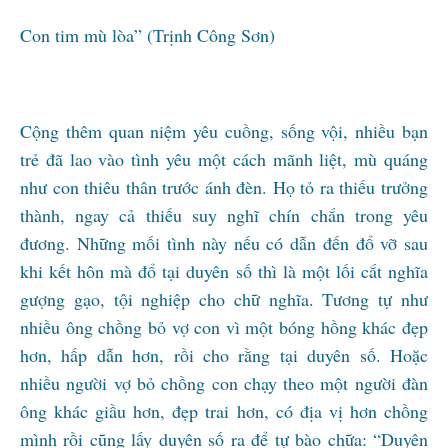
Con tim mù lòa” (Trịnh Công Sơn)
Cộng thêm quan niệm yêu cuồng, sống vội, nhiều bạn
trẻ đã lao vào tình yêu một cách mãnh liệt, mù quáng
như con thiêu thân trước ánh đèn. Họ tỏ ra thiếu trưởng
thành, ngay cả thiếu suy nghĩ chín chắn trong yêu
đương. Những mối tình này nếu có dẫn đến đổ vỡ sau
khi kết hôn mà đổ tại duyên số thì là một lối cắt nghĩa
gượng gạo, tội nghiệp cho chữ nghĩa. Tương tự như
nhiều ông chồng bỏ vợ con vì một bóng hồng khác đẹp
hơn, hấp dẫn hơn, rồi cho rằng tại duyên số. Hoặc
nhiều người vợ bỏ chồng con chạy theo một người đàn
ông khác giầu hơn, đẹp trai hơn, có địa vị hơn chồng
mình rồi cũng lấy duyên số ra để tự bào chữa: “Duyên