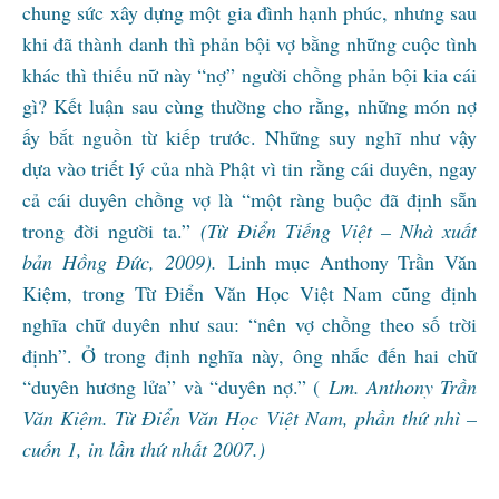
chung sức xây dựng một gia đình hạnh phúc, nhưng sau
khi đã thành danh thì phản bội vợ bằng những cuộc tình
khác thì thiếu nữ này “nợ” người chồng phản bội kia cái
gì? Kết luận sau cùng thường cho rằng, những món nợ
ấy bắt nguồn từ kiếp trước. Những suy nghĩ như vậy
dựa vào triết lý của nhà Phật vì tin rằng cái duyên, ngay
cả cái duyên chồng vợ là “một ràng buộc đã định sẵn
trong đời người ta.”
(Từ Điển Tiếng Việt – Nhà xuất
bản Hồng Đức, 2009).
Linh mục Anthony Trần Văn
Kiệm, trong Từ Điển Văn Học Việt Nam cũng định
nghĩa chữ duyên như sau: “nên vợ chồng theo số trời
định”. Ở trong định nghĩa này, ông nhắc đến hai chữ
“duyên hương lửa” và “duyên nợ.” (
Lm. Anthony Trần
Văn Kiệm. Từ Điển Văn Học Việt Nam, phần thứ nhì –
cuốn 1, in lần thứ nhất 2007.)