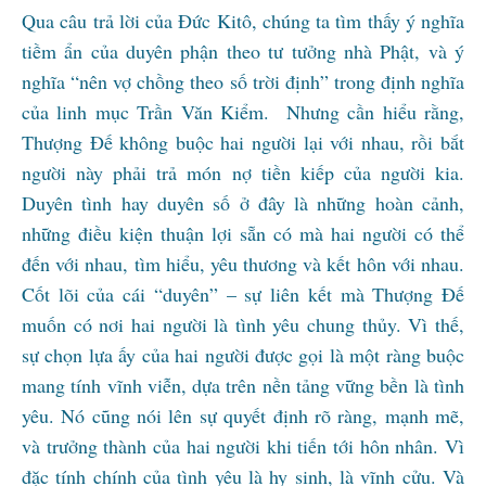
Qua câu trả lời của Đức Kitô, chúng ta tìm thấy ý nghĩa
tiềm ẩn của duyên phận theo tư tưởng nhà Phật, và ý
nghĩa “nên vợ chồng theo số trời định” trong định nghĩa
của linh mục Trần Văn Kiểm. Nhưng cần hiểu rằng,
Thượng Đế không buộc hai người lại với nhau, rồi bắt
người này phải trả món nợ tiền kiếp của người kia.
Duyên tình hay duyên số ở đây là những hoàn cảnh,
những điều kiện thuận lợi sẵn có mà hai người có thể
đến với nhau, tìm hiểu, yêu thương và kết hôn với nhau.
Cốt lõi của cái “duyên” – sự liên kết mà Thượng Đế
muốn có nơi hai người là tình yêu chung thủy. Vì thế,
sự chọn lựa ấy của hai người được gọi là một ràng buộc
mang tính vĩnh viễn, dựa trên nền tảng vững bền là tình
yêu. Nó cũng nói lên sự quyết định rõ ràng, mạnh mẽ,
và trưởng thành của hai người khi tiến tới hôn nhân. Vì
đặc tính chính của tình yêu là hy sinh, là vĩnh cửu. Và