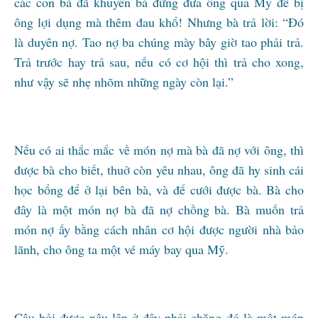
các con bà đã khuyên bà đừng đưa ông qua Mỹ để bị
ông lợi dụng mà thêm đau khổ! Nhưng bà trả lời: “Đó
là duyên nợ. Tao nợ ba chúng mày bây giờ tao phải trả.
Trả trước hay trả sau, nếu có cơ hội thì trả cho xong,
như vậy sẽ nhẹ nhõm những ngày còn lại.”
Nếu có ai thắc mắc về món nợ mà bà đã nợ với ông, thì
được bà cho biết, thuở còn yêu nhau, ông đã hy sinh cái
học bổng để ở lại bên bà, và để cưới được bà. Bà cho
đây là một món nợ bà đã nợ chồng bà. Bà muốn trả
món nợ ấy bằng cách nhân cơ hội được người nhà bảo
lãnh, cho ông ta một vé máy bay qua Mỹ.
Câu hỏi được nêu lên ở đây phải chăng đó là một món