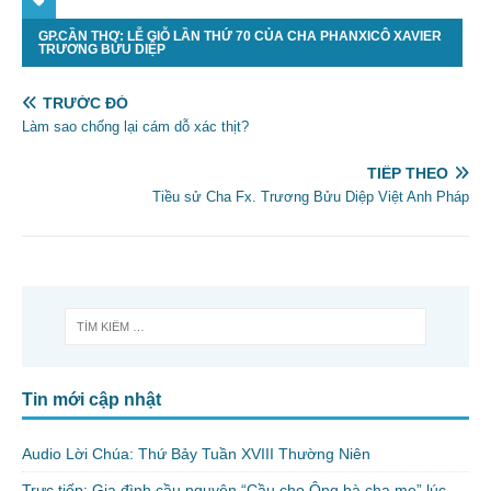
GP.CẦN THƠ: LỄ GIỖ LẦN THỨ 70 CỦA CHA PHANXICÔ XAVIER
TRƯƠNG BỬU DIỆP
TRƯỚC ĐÓ
Làm sao chống lại cám dỗ xác thịt?
TIẾP THEO
Tiều sử Cha Fx. Trương Bửu Diệp Việt Anh Pháp
Tin mới cập nhật
Audio Lời Chúa: Thứ Bảy Tuần XVIII Thường Niên
Trực tiếp: Gia đình cầu nguyện “Cầu cho Ông bà cha mẹ” lúc