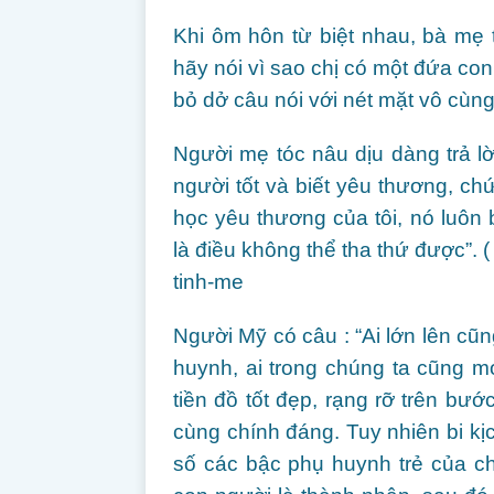
Khi ôm hôn từ biệt nhau, bà mẹ 
hãy nói vì sao chị có một đứa con
bỏ dở câu nói với nét mặt vô cùn
Người mẹ tóc nâu dịu dàng trả lời
người tốt và biết yêu thương, ch
học yêu thương của tôi, nó luôn 
là điều không thể tha thứ được”. 
tinh-me
Người Mỹ có câu : “Ai lớn lên cũn
huynh, ai trong chúng ta cũng 
tiền đồ tốt đẹp, rạng rỡ trên b
cùng chính đáng. Tuy nhiên bi kị
số các bậc phụ huynh trẻ của ch