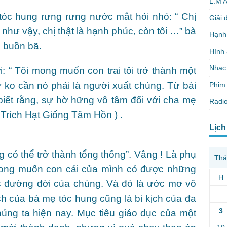
L.M 
tóc hung rưng rưng nước mắt hỏi nhỏ: “ Chị
Giải 
 như vậy, chị thật là hạnh phúc, còn tôi …” bà
Hạnh
g buồn bã.
Hình
Nhạc
: “ Tôi mong muốn con trai tôi trở thành một
ứ ko cần nó phải là người xuất chúng. Từ bài
Phim 
biết rằng, sự hờ hững vô tâm đối với cha mẹ
Radio
( Trích Hạt Giống Tâm Hồn ) .
Lịch
g có thể trở thành tổng thống”. Vâng ! Là phụ
Thá
mong muốn con cái của mình có được những
H
ước đường đời của chúng. Và đó là ước mơ vô
ch của bà mẹ tóc hung cũng là bi kịch của đa
3
úng ta hiện nay. Mục tiêu giáo dục của một