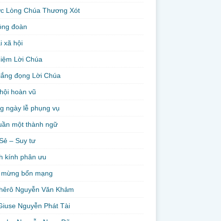
ức Lòng Chúa Thương Xót
ộng đoàn
i xã hội
niệm Lời Chúa
lắng đọng Lời Chúa
hội hoàn vũ
g ngày lễ phụng vụ
uần một thành ngữ
Sẻ – Suy tư
h kính phân ưu
 mừng bổn mạng
hêrô Nguyễn Văn Khảm
Giuse Nguyễn Phát Tài