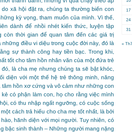
 mới thành danh, nhưng vì quá chạy theo áp
10
 do xã hội đặt ra, chúng ta thường biến con
17
 những kỳ vọng, tham muốn của mình. Vì thế,
24
iên dành để nhồi nhét kiến thức, luyện tập
31
còn thời gian để quan tâm đến các giá trị
những điều vi diệu trong cuộc đời này, đó là
« Th
ằng sự thành công hay tiền bạc. Trong khi,
ất tốt cho tâm hồn nhân văn của một đứa trẻ
o đó, là cha mẹ nhưng chúng ta sẽ bật khóc,
đối diện với một thế hệ trẻ thông minh, năng
 tâm hồn xơ cứng và vô cảm như những con
ố kẻ có phận làm con, họ cho rằng việc mình
 hội, có thu nhập ngất ngưỡng, có cuộc sống
 một cách trả hiếu cho cha mẹ tốt nhất, là bởi
hào, hãnh diện với mọi người. Tuy nhiên, có
ững bậc sinh thành – Những người mang nặng