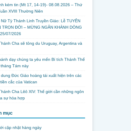
nh kém tin (Mt 17, 14-19)- 08.08.2026 – Thứ
uần XVIII Thường Niên
 Nữ Tỳ Thánh Linh Truyền Giáo: Lễ TUYÊN
 TRỌN ĐỜI – MỪNG NGÂN KHÁNH DÒNG
 25/07/2026
hánh Cha sẽ tông du Uruguay, Argentina và
thánh dạy chúng ta yêu mến Bí tích Thánh Thể
 tháng Tám này
dung Đức Giáo hoàng tái xuất hiện trên các
tiền cắc của Vatican
hánh Cha Lêô XIV: Thế giới cần những ngôn
ủa sự hòa hợp
h mục
ới cập nhật hàng ngày