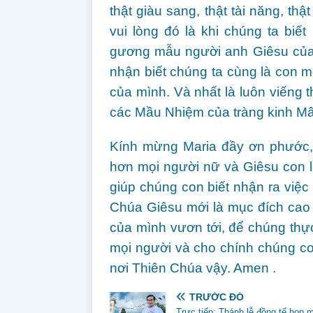
thật giàu sang, thật tài năng, t
vui lòng đó là khi chúng ta biế
gương mẫu người anh Giêsu của 
nhận biết chúng ta cùng là con 
của mình. Và nhất là luôn viếng
các Mầu Nhiệm của tràng kinh Mâ
Kính mừng Maria đầy ơn phước,
hơn mọi người nữ và Giêsu con 
giúp chúng con biết nhận ra việ
Chúa Giêsu mới là mục đích cao
của mình vươn tới, để chúng thự
mọi người và cho chính chúng co
nơi Thiên Chúa vậy. Amen .
TRƯỚC ĐÓ
Trực tiếp: Thánh lễ đồng tế họp 