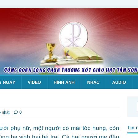
G NGÀY
VIDEO
HÌNH ẢNH
NHẠC
AUDIO
p nhật
0
gười phụ nữ, một người có mái tóc hung, còn
Tin 
ùng hạ sinh hai bé trai. Cả hai người mẹ đều