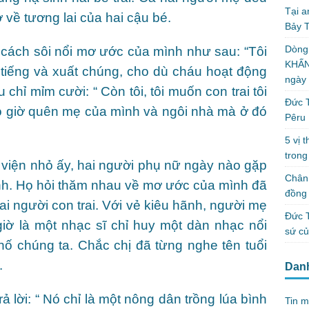
Tại a
về tương lai của hai cậu bé.
Bảy T
Dòng
 cách sôi nổi mơ ước của mình như sau: “Tôi
KHẤN
 tiếng và xuất chúng, cho dù cháu hoạt động
ngày
chỉ mỉm cười: “ Còn tôi, tôi muốn con trai tôi
Đức T
ao giờ quên mẹ của mình và ngôi nhà mà ở đó
Pêru
5 vị 
trong
viện nhỏ ấy, hai người phụ nữ ngày nào gặp
Chân 
ệnh. Họ hỏi thăm nhau về mơ ước của mình đã
đồng 
i người con trai. Với vẻ kiêu hãnh, người mẹ
Đức T
 giờ là một nhạc sĩ chỉ huy một dàn nhạc nổi
sứ c
phố chúng ta. Chắc chị đã từng nghe tên tuổi
.
Dan
ả lời: “ Nó chỉ là một nông dân trồng lúa bình
Tin m