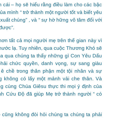
n cái – họ sẽ hiểu rằng điều làm cho các bậc
a mình “ trở thành một người tốt và biết yêu
xuất chúng” , và “ sự hờ hững vô tâm đối với
 được”.
ơn tất cả mọi người mẹ trên thế gian này vì
hước lạ. Tuy nhiên, qua cuộc Thương Khó sẽ
a qua chúng ta thấy những gì Con Yêu Dấu
hải chức quyền, danh vọng, sự sang giàu
 ê chề trong thân phận một tội nhân và sự
g không có lấy một mảnh vải che thân. Và
ng cùng Chúa Giêsu thực thi mọi ý định của
h Cứu Độ đã giúp Mẹ trở thành người “ có
cũng không đòi hỏi chúng ta chúng ta phải