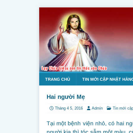
TRANG CHỦ
TIN MỚI CẬP NHẬT HÀN
Hai người Mẹ
Tháng 4 5, 2016
Admin
Tin mới cậ
Tại một bệnh viện nhỏ, có hai n
người kia thì tóc sẫm một màu, c