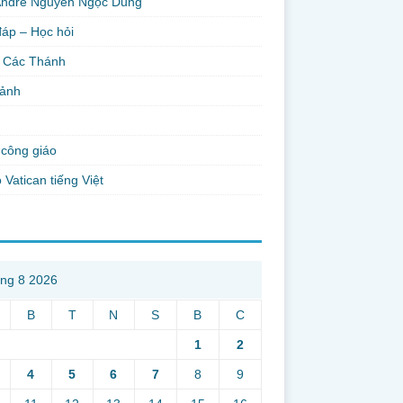
Andre Nguyễn Ngọc Dũng
đáp – Học hỏi
 Các Thánh
 ảnh
công giáo
 Vatican tiếng Việt
ng 8 2026
B
T
N
S
B
C
1
2
4
5
6
7
8
9