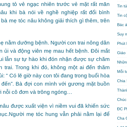
hung tỏ vẻ ngạc nhiên trước vẻ mặt rất mãn
Tin t
u khi bà nói về nghề nghiệp rất đổi bình
Tin c
bà mẹ tóc nâu không giải thích gì thêm, trên
Bác á
Suy 
mẹ nằm dưỡng bệnh. Người con trai nông dân
Phút 
n ủi và động viên mẹ mau hết bệnh. Đôi mắt
Giáo 
ui lẫn sự tự hào khi đón nhận được sự chăm
Nhữn
n trai. Trong khi đó, không một ai đến thăm
Mỗi t
i: “ Có lẽ giờ này con tôi đang trong buổi hòa
Chia 
ẽ đến”. Bà đợi con mình với gương mặt buồn
Thàn
i nỗi cô đơn và trông ngóng…
Chúc
 nâu được xuất viện vì niềm vui đã khiến sức
ĐC P
ục.Người mẹ tóc hung vẫn phải nằm lại để
Cha 