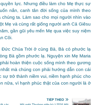
hật quyền lực. Nhưng điều làm cho Mẹ thực sự
t uốn nắn, canh tân đời sống của mình theo
chúng ta. Làm sao cho mọi người nhìn vào
một Mẹ và cùng rất giống người anh Cả Giêsu
 thăm, gần gũi yêu mến Mẹ qua việc suy niệm
n Côi.
 Đức Chúa Trời ở cùng Bà, Bà có phước lạ
lòng Bà gồm phước lạ. Nguyện xin Mẹ Maria
c phải hoàn thiện cuộc sống mình theo gương
 nhất mà chúng con phải hướng dẫn con cái
c sự trở thành niềm vui, niềm hạnh phúc cho
n nữa, vì hạnh phúc thật của con người là ở
TIẾP THEO
mặt các
Hội nghị Thường niên kỳ I-2016 Hội