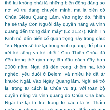
thế lại không phải là những biến động đáng sợ
nơi vũ trụ đang chuyển mình, mà là biến cố
Chúa Giêsu Quang Lâm. Vào ngày đó, “thiên
hạ sẽ thấy Con Người đầy quyền năng và vinh
quang đến trong đám mây” (Lc 21,27). Kinh Tin
Kính nói đến biến cố quan trọng này trong câu:
“Và Người sẽ trở lại trong vinh quang, để phán
xét kẻ sống và kẻ chết.” Con Thiên Chúa đã
đến trong thế gian này lần đầu cách đây hơn
2000 năm. Ngài đã đến trong khiêm hạ, khó
nghèo, yếu đuối ở Belem, và nhiều kẻ đã từ
khước Ngài. Vào Ngày Quang lâm, Ngài sẽ trở
lại trong tư cách là Chúa vũ trụ, với toàn bộ
quyền năng và vinh quang do Chúa Cha ban.
Ngài trở lại từ trời trong tư cách là Vị Thẩm
phán uy phong xét xử mọi người. Bấy giờ mọi