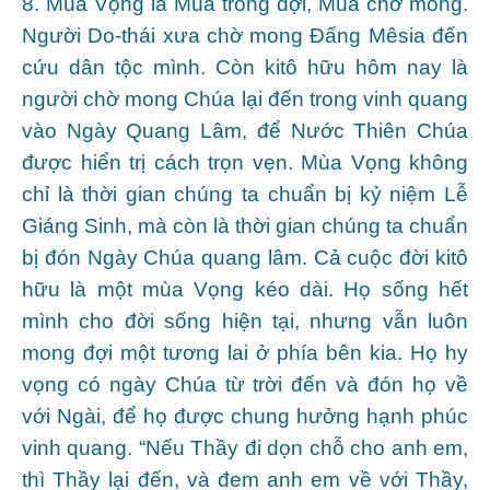
8. Mùa Vọng là Mùa trông đợi, Mùa chờ mong.
Người Do-thái xưa chờ mong Đấng Mêsia đến
cứu dân tộc mình. Còn kitô hữu hôm nay là
người chờ mong Chúa lại đến trong vinh quang
vào Ngày Quang Lâm, để Nước Thiên Chúa
được hiển trị cách trọn vẹn. Mùa Vọng không
chỉ là thời gian chúng ta chuẩn bị kỷ niệm Lễ
Giáng Sinh, mà còn là thời gian chúng ta chuẩn
bị đón Ngày Chúa quang lâm. Cả cuộc đời kitô
hữu là một mùa Vọng kéo dài. Họ sống hết
mình cho đời sống hiện tại, nhưng vẫn luôn
mong đợi một tương lai ở phía bên kia. Họ hy
vọng có ngày Chúa từ trời đến và đón họ về
với Ngài, để họ được chung hưởng hạnh phúc
vinh quang. “Nếu Thầy đi dọn chỗ cho anh em,
thì Thầy lại đến, và đem anh em về với Thầy,