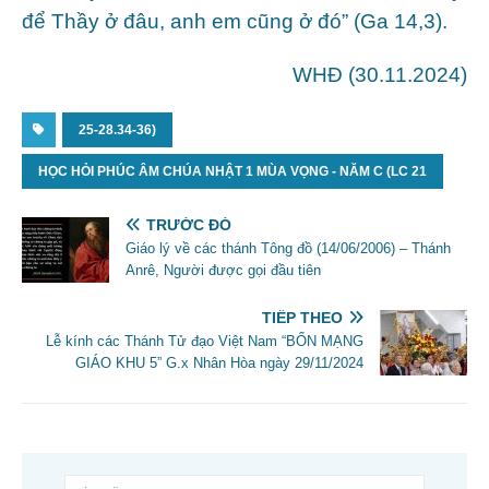
để Thầy ở đâu, anh em cũng ở đó” (Ga 14,3).
WHĐ (30.11.2024)
25-28.34-36)
HỌC HỎI PHÚC ÂM CHÚA NHẬT 1 MÙA VỌNG - NĂM C (LC 21
TRƯỚC ĐÓ
Giáo lý về các thánh Tông đồ (14/06/2006) – Thánh
Anrê, Người được gọi đầu tiên
TIẾP THEO
Lễ kính các Thánh Tử đạo Việt Nam “BỔN MẠNG
GIÁO KHU 5” G.x Nhân Hòa ngày 29/11/2024