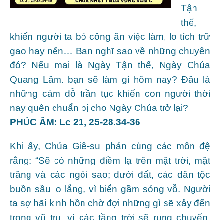
Tận
thế,
khiến người ta bỏ công ăn việc làm, lo tích trữ
gạo hay nến… Bạn nghĩ sao về những chuyện
đó? Nếu mai là Ngày Tận thế, Ngày Chúa
Quang Lâm, bạn sẽ làm gì hôm nay? Đâu là
những cám dỗ trần tục khiến con người thời
nay quên chuẩn bị cho Ngày Chúa trở lại?
PHÚC ÂM: Lc 21, 25-28.34-36
Khi ấy, Chúa Giê-su phán cùng các môn đệ
rằng: “Sẽ có những điềm lạ trên mặt trời, mặt
trăng và các ngôi sao; dưới đất, các dân tộc
buồn sầu lo lắng, vì biển gầm sóng vỗ. Người
ta sợ hãi kinh hồn chờ đợi những gì sẽ xảy đến
trong vũ trụ, vì các tầng trời sẽ rung chuyển.