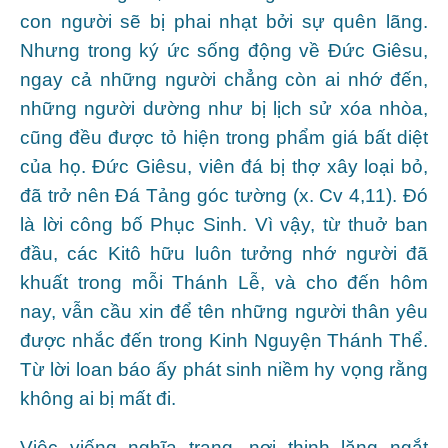
con người sẽ bị phai nhạt bởi sự quên lãng.
Nhưng trong ký ức sống động về Đức Giêsu,
ngay cả những người chẳng còn ai nhớ đến,
những người dường như bị lịch sử xóa nhòa,
cũng đều được tỏ hiện trong phẩm giá bất diệt
của họ. Đức Giêsu, viên đá bị thợ xây loại bỏ,
đã trở nên Đá Tảng góc tường (x. Cv 4,11). Đó
là lời công bố Phục Sinh. Vì vậy, từ thuở ban
đầu, các Kitô hữu luôn tưởng nhớ người đã
khuất trong mỗi Thánh Lễ, và cho đến hôm
nay, vẫn cầu xin để tên những người thân yêu
được nhắc đến trong Kinh Nguyện Thánh Thể.
Từ lời loan báo ấy phát sinh niềm hy vọng rằng
không ai bị mất đi.
Việc viếng nghĩa trang, nơi thinh lặng ngắt