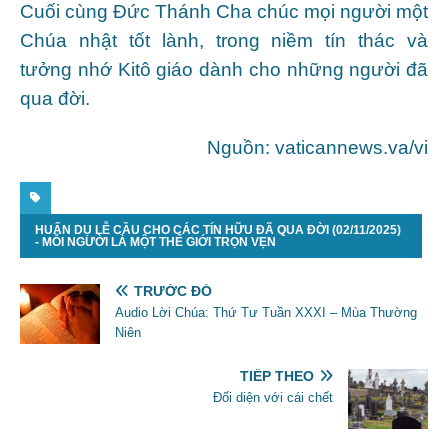
Cuối cùng Đức Thánh Cha chúc mọi người một
Chúa nhật tốt lành, trong niềm tín thác và
tưởng nhớ Kitô giáo dành cho những người đã
qua đời.
Nguồn: vaticannews.va/vi
HUẤN DỤ LỄ CẦU CHO CÁC TÍN HỮU ĐÃ QUA ĐỜI (02/11/2025)
- MỖI NGƯỜI LÀ MỘT THẾ GIỚI TRỌN VẸN
TRƯỚC ĐÓ
Audio Lời Chúa: Thứ Tư Tuần XXXI – Mùa Thường
Niên
TIẾP THEO
Đối diện với cái chết