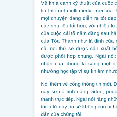
Về khía cạnh kỹ thuật của cuộc cả
tin Internet multi-media mới của
mọi chuyện đang diễn ra tốt đẹp
các nhu liệu tốt hơn, với nhiều l
của cuộc cải tổ nằm đằng sau hậ
của Tòa Thánh như là đỉnh của m
cả mọi thứ sẽ được sản xuất b
được phối hợp chung. Ngài nói:
nhân của chúng ta sang một bên
nhường học tập vì sự khiêm nhườn
Nói thêm về cổng thông tin mới, Đ
này sẽ có tính năng video, pod
thanh trực tiếp. Ngài nói rằng n
tôi là từ nay họ sẽ không còn b
dẫn của chúng tôi.