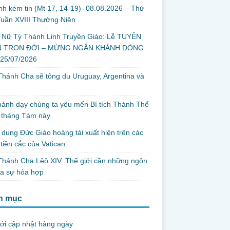
nh kém tin (Mt 17, 14-19)- 08.08.2026 – Thứ
uần XVIII Thường Niên
 Nữ Tỳ Thánh Linh Truyền Giáo: Lễ TUYÊN
 TRỌN ĐỜI – MỪNG NGÂN KHÁNH DÒNG
 25/07/2026
hánh Cha sẽ tông du Uruguay, Argentina và
thánh dạy chúng ta yêu mến Bí tích Thánh Thể
 tháng Tám này
dung Đức Giáo hoàng tái xuất hiện trên các
tiền cắc của Vatican
hánh Cha Lêô XIV: Thế giới cần những ngôn
ủa sự hòa hợp
h mục
ới cập nhật hàng ngày