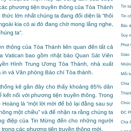
Tin t
 các phương tiện truyền thông của Tòa Thánh
 thức lớn nhất chúng ta đang đối diện là “thôi
Tin c
ngoài kia có ai đó đang chờ mong lắng nghe,
Bác á
húng ta”.
Suy 
Phút 
ền thông của Tòa Thánh liên quan đến tất cả
Giáo 
ủa Vatican bao gồm nhật báo Quan Sát Viên
uyền Hình Trung Ương Tòa Thánh, nhà xuất
Nhữn
hà in và Văn phòng Báo chí Tòa thánh.
Mỗi t
Chia 
 thống kê gần đây cho thấy khoảng 85% dân
Thàn
ể kết nối với phương tiện truyền thông. Trong
Chúc
 Hoàng là “một lời mời để bỏ lại đằng sau sự
hông một chiều” và để nhận ra rằng chúng ta
ĐC P
ng điệp của Tin Mừng đến cho những người
Cha 
rong các phương tiện truyền thông mới.