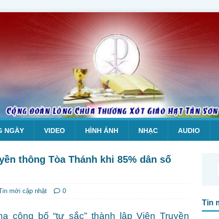
G NGÀY
VIDEO
HÌNH ẢNH
NHẠC
AUDIO
yền thông Tòa Thánh khi 85% dân số
Tin mới cập nhật
0
Tin 
 công bố “tự sắc” thành lập Viện Truyền