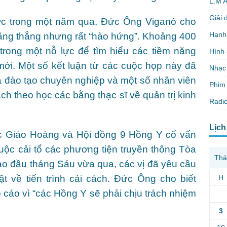
L.M 
Giải 
ợc trong một năm qua, Đức Ông Viganò cho
Hạnh
 căng thẳng nhưng rất “hào hứng”. Khoảng 400
rong một nỗ lực để tìm hiểu các tiềm năng
Hình
ới. Một số kết luận từ các cuộc họp này đã
Nhạc
a đào tạo chuyên nghiệp và một số nhân viên
Phim 
ch theo học các bằng thạc sĩ về quản trị kinh
Radio
Lịch
c Giáo Hoàng và Hội đồng 9 Hồng Y cố vấn
uộc cải tổ các phương tiện truyền thông Tòa
Thá
ào đầu tháng Sáu vừa qua, các vị đã yêu cầu
H
 về tiến trình cải cách. Đức Ông cho biết
 cáo vì “các Hồng Y sẽ phải chịu trách nhiệm
3