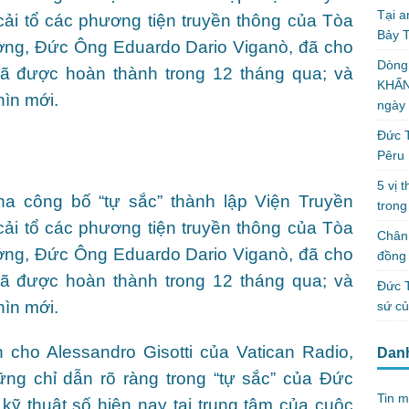
Tại a
 cải tổ các phương tiện truyền thông của Tòa
Bảy T
ưởng, Đức Ông Eduardo Dario Viganò, đã cho
Dòng
 đã được hoàn thành trong 12 tháng qua; và
KHẤN
hìn mới.
ngày
Đức T
Pêru
5 vị 
 công bố “tự sắc” thành lập Viện Truyền
trong
 cải tổ các phương tiện truyền thông của Tòa
Chân 
ưởng, Đức Ông Eduardo Dario Viganò, đã cho
đồng 
 đã được hoàn thành trong 12 tháng qua; và
Đức T
hìn mới.
sứ c
cho Alessandro Gisotti của Vatican Radio,
Dan
ng chỉ dẫn rõ ràng trong “tự sắc” của Đức
Tin m
ỹ thuật số hiện nay tại trung tâm của cuộc