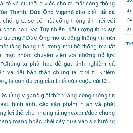
10
i tổ và cụ thể là việc cho ra mắt cổng thông
17
 Tòa Thánh, Đức Ông Viganò cho biết “tất cả
24
, chúng ta sẽ có một cổng thông tin mới với
ựa chọn hơn, vv. Tuy nhiên, đối tượng thực sự
31
u trường.” Đức Ông mô tả cổng thông tin mới
« Th
ột tảng băng trôi trong một hệ thống mà tất
ởi một nhóm chuyên viên với những nỗ lực
 “Chúng ta phải học để gạt kinh nghiệm cá
 và đặt bản thân chúng ta ở vị trí khiêm
g là con đường cần thiết của cuộc cải tổ”.
ức Ông Viganò giải thích rằng cổng thông tin
cast, hình ảnh, các sản phẩm in ấn và phát
hững lợi thế cho những ai nghe/xem/đọc chúng
ị hoang mang hoặc phải cậy dựa vào sự hướng