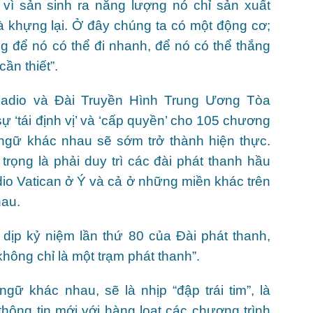
 vì sản sinh ra năng lượng nó chỉ sản xuất
à khựng lại. Ở đây chúng ta có một động cơ;
 để nó có thể đi nhanh, để nó có thể thắng
cần thiết”.
Radio và Đài Truyền Hình Trung Ương Tòa
 ‘tái định vị’ và ‘cấp quyền’ cho 105 chương
 ngữ khác nhau sẽ sớm trở thành hiện thực.
trọng là phải duy trì các đài phát thanh hầu
dio Vatican ở Ý và cả ở những miền khác trên
hau.
dịp kỷ niệm lần thứ 80 của Đài phát thanh,
hông chỉ là một trạm phát thanh”.
gữ khác nhau, sẽ là nhịp “đập trái tim”, là
hông tin mới với hàng loạt các chương trình