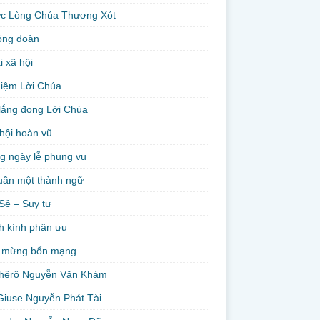
ức Lòng Chúa Thương Xót
ộng đoàn
i xã hội
niệm Lời Chúa
lắng đọng Lời Chúa
hội hoàn vũ
g ngày lễ phụng vụ
uần một thành ngữ
Sẻ – Suy tư
h kính phân ưu
 mừng bổn mạng
hêrô Nguyễn Văn Khảm
Giuse Nguyễn Phát Tài