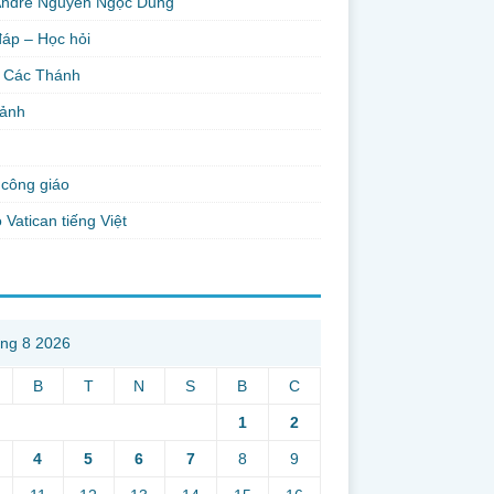
Andre Nguyễn Ngọc Dũng
đáp – Học hỏi
 Các Thánh
 ảnh
công giáo
 Vatican tiếng Việt
ng 8 2026
B
T
N
S
B
C
1
2
4
5
6
7
8
9