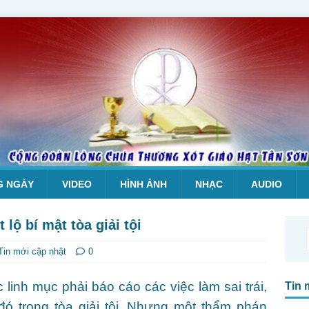
G NGÀY
VIDEO
HÌNH ẢNH
NHẠC
AUDIO
lộ bí mật tòa giải tội
Tin mới cập nhật
0
 linh mục phải báo cáo các việc làm sai trái,
Tin 
đó trong tòa giải tội. Nhưng một thẩm phán