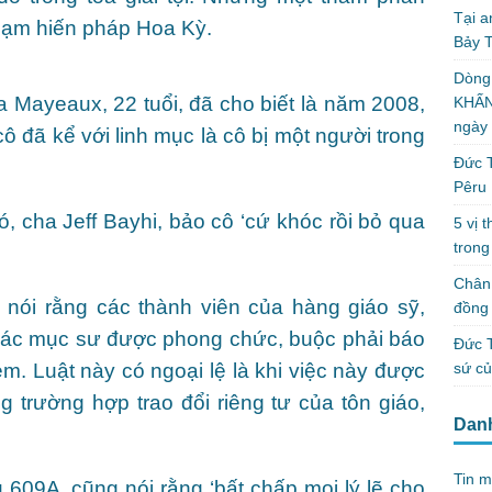
Tại a
phạm hiến pháp Hoa Kỳ.
Bảy T
Dòng
 Mayeaux, 22 tuổi, đã cho biết là năm 2008,
KHẤN
ngày
 cô đã kể với linh mục là cô bị một người trong
Đức T
Pêru
đó, cha Jeff Bayhi, bảo cô ‘cứ khóc rồi bỏ qua
5 vị 
trong
Chân 
 nói rằng các thành viên của hàng giáo sỹ,
đồng 
 các mục sư được phong chức, buộc phải báo
Đức T
sứ c
em. Luật này có ngoại lệ là khi việc này được
ng trường hợp trao đổi riêng tư của tôn giáo,
Dan
Tin m
ều 609A, cũng nói rằng ‘bất chấp mọi lý lẽ cho