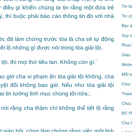
Tin t
ỳ điều gì khiến chúng ta tin rằng một đứa trẻ
lý, thì buộc phải báo cáo thông tin đó với nhà
Tin c
Bác á
Suy 
ớc đã làm chứng trước tòa là cha sẽ tự động
Phút 
t lộ những gì được nói trong tòa giải tội.
Giáo 
tội, thì mọi thứ tiêu tan. Không còn gì.’
Nhữn
Mỗi t
o giờ cha vi phạm ấn tòa giải tội không, cha
Chia 
uyệt đối không bao giờ. Nếu như tòa giải tội
ai tin tưởng linh mục chúng tôi nữa.;
Thàn
Chúc
nói rằng cha thậm chí không thể tiết lộ rằng
ĐC P
Cha 
 giáo hội, cũng làm chứng rằng việc một linh