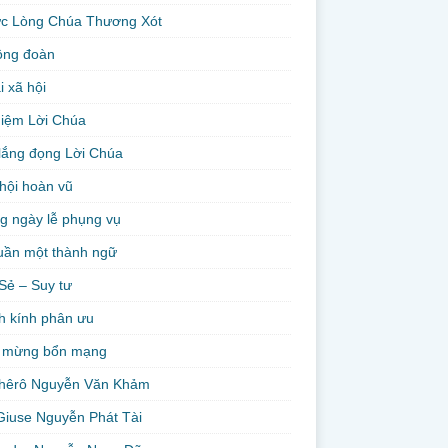
ức Lòng Chúa Thương Xót
ộng đoàn
i xã hội
niệm Lời Chúa
lắng đọng Lời Chúa
hội hoàn vũ
g ngày lễ phụng vụ
uần một thành ngữ
Sẻ – Suy tư
h kính phân ưu
 mừng bổn mạng
hêrô Nguyễn Văn Khảm
Giuse Nguyễn Phát Tài