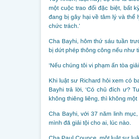
một cuộc trao đổi đặc biệt, bất k
đang bị gây hại về tâm lý và thể 
chức trách.’
Cha Bayhi, hôm thứ sáu tuần trư
bị dứt phép thông công nếu như tiế
‘Nếu chúng tôi vi phạm ấn tòa giải 
Khi luật sư Richard hỏi xem có ba
Bayhi trả lời, ‘Có chủ đích ư? T
không thiêng liêng, thì không một 
Cha Bayhi, với 37 năm linh mục, 
mình đã giải tội cho ai, lúc nào.
Cha Paul Counce, một luật sư luật