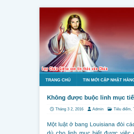
TRANG CHỦ
TIN MỚI CẬP NHẬT HÀN
Không được buộc linh mục tiết 
Tháng 3 2, 2016
Admin
Tiêu điểm
,
Một luật ở bang Louisiana đòi các
dù cho linh mục biết được việc 