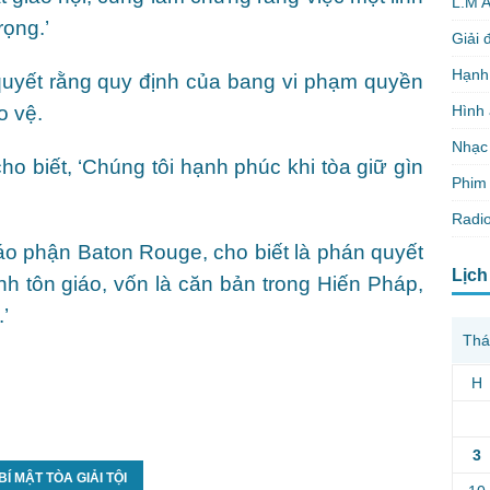
L.M 
rọng.’
Giải 
Hạnh
uyết rằng quy định của bang vi phạm quyền
Hình
o vệ.
Nhạc
cho biết, ‘Chúng tôi hạnh phúc khi tòa giữ gìn
Phim 
Radio
o phận Baton Rouge, cho biết là phán quyết
Lịch
h tôn giáo, vốn là căn bản trong Hiến Pháp,
’
Thá
H
3
 MẬT TÒA GIẢI TỘI