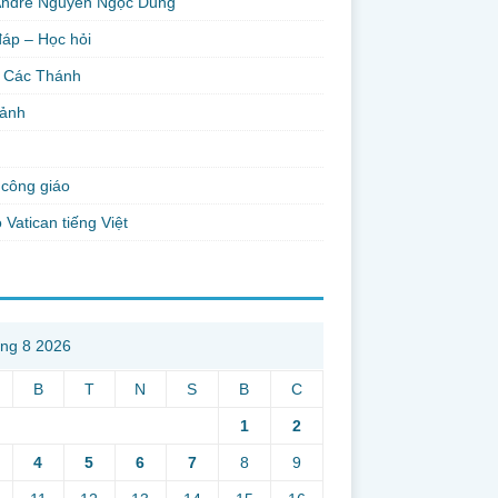
Andre Nguyễn Ngọc Dũng
đáp – Học hỏi
 Các Thánh
 ảnh
công giáo
 Vatican tiếng Việt
ng 8 2026
B
T
N
S
B
C
1
2
4
5
6
7
8
9