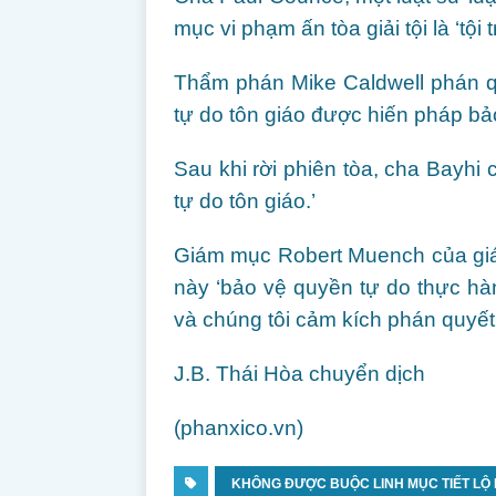
mục vi phạm ấn tòa giải tội là ‘tội t
Thẩm phán Mike Caldwell phán q
tự do tôn giáo được hiến pháp bả
Sau khi rời phiên tòa, cha Bayhi 
tự do tôn giáo.’
Giám mục Robert Muench của giá
này ‘bảo vệ quyền tự do thực hàn
và chúng tôi cảm kích phán quyết.
J.B. Thái Hòa chuyển dịch
(phanxico.vn)
KHÔNG ĐƯỢC BUỘC LINH MỤC TIẾT LỘ BÍ