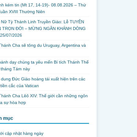
nh kém tin (Mt 17, 14-19)- 08.08.2026 – Thứ
uần XVIII Thường Niên
 Nữ Tỳ Thánh Linh Truyền Giáo: Lễ TUYÊN
 TRỌN ĐỜI – MỪNG NGÂN KHÁNH DÒNG
 25/07/2026
hánh Cha sẽ tông du Uruguay, Argentina và
thánh dạy chúng ta yêu mến Bí tích Thánh Thể
 tháng Tám này
dung Đức Giáo hoàng tái xuất hiện trên các
tiền cắc của Vatican
hánh Cha Lêô XIV: Thế giới cần những ngôn
ủa sự hòa hợp
h mục
ới cập nhật hàng ngày