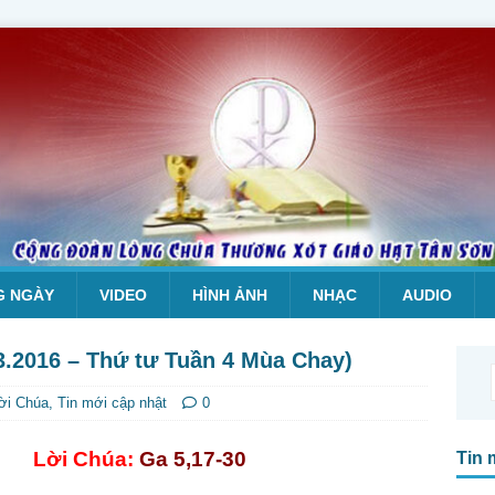
G NGÀY
VIDEO
HÌNH ẢNH
NHẠC
AUDIO
3.2016 – Thứ tư Tuần 4 Mùa Chay)
ời Chúa
,
Tin mới cập nhật
0
Lời Chúa:
Ga 5,17-30
Tin 