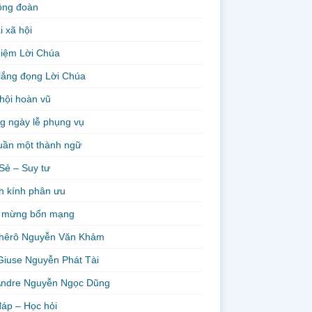
ộng đoàn
i xã hội
niệm Lời Chúa
lắng đọng Lời Chúa
hội hoàn vũ
g ngày lễ phụng vụ
uần một thành ngữ
Sẻ – Suy tư
h kính phân ưu
 mừng bổn mạng
hêrô Nguyễn Văn Khảm
Giuse Nguyễn Phát Tài
Andre Nguyễn Ngọc Dũng
đáp – Học hỏi