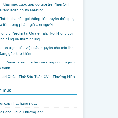
i: Khai mạc cuộc gặp gỡ giới trẻ Phan Sinh
Franciscan Youth Meeting”
hánh cha kêu gọi thăng tiến truyền thông sự
và tôn trọng phẩm giá con người
ồng y Parolin tại Guatemala: Nói không với
ình đẳng và tham nhũng
uan trọng của việc cầu nguyện cho các linh
đang gặp khó khăn
ghị Panama kêu gọi bảo vệ cộng đồng người
 thính
 Lời Chúa: Thứ Sáu Tuần XVIII Thường Niên
h mục
ới cập nhật hàng ngày
ức Lòng Chúa Thương Xót