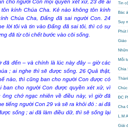
an cho người Con mọi quyền xét xử,
23
để ai
Tin c
 tôn kính Chúa Cha. Kẻ nào không tôn kính
Bác á
kính Chúa Cha, Đấng đã sai người Con.
24
Suy 
e lời tôi và tin vào Đấng đã sai tôi, thì có sự
Phút 
ưng đã từ cõi chết bước vào cõi sống.
Giáo 
Nhữn
Mỗi t
iờ đã đến – và chính là lúc này đây – giờ các
Chia 
úa ; ai nghe thì sẽ được sống.
26
Quả thật,
Thàn
hế nào, thì cũng ban cho người Con được có
ại ban cho người Con được quyền xét xử, vì
Chúc
 ông chớ ngạc nhiên về điều này, vì giờ đã
ĐC P
he tiếng người Con
29
và sẽ ra khỏi đó : ai đã
Cha 
được sống ; ai đã làm điều dữ, thì sẽ sống lại
L.M 
Giải 