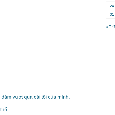
24
31
« Th
 dám vượt qua cái tôi của mình,
thế.