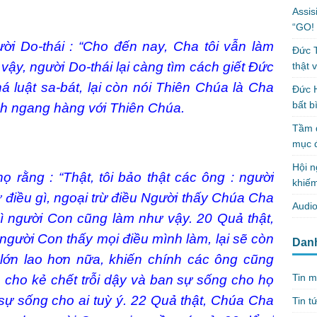
Assis
“GO! 
ười Do-thái : “Cho đến nay, Cha tôi vẫn làm
Đức T
 vậy, người Do-thái lại càng tìm cách giết Đức
thật 
 luật sa-bát, lại còn nói Thiên Chúa là Cha
Đức H
bất b
ình ngang hàng với Thiên Chúa.
Tầm q
mục 
Hội n
họ rằng : “Thật, tôi bảo thật các ông : người
khiếm
 điều gì, ngoại trừ điều Người thấy Chúa Cha
Audio
hì người Con cũng làm như vậy.
20
Quả thật,
gười Con thấy mọi điều mình làm, lại sẽ còn
Dan
lớn lao hơn nữa, khiến chính các ông cũng
Tin m
cho kẻ chết trỗi dậy và ban sự sống cho họ
sự sống cho ai tuỳ ý.
22
Quả thật, Chúa Cha
Tin t