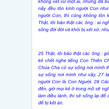
không xét xử một ai, nhưng đã b
nấy đều tôn kính người Con như
người Con, thì cũng không tôn 
Thật, tôi bảo thật các ông : ai ngh
sống đời đời và khỏi bị xét xử, nh
25
Thật, tôi bảo thật các ông : g
kẻ chết nghe tiếng Con Thiên Ch
Chúa Cha có sự sống nơi mình t
sự sống nơi mình như vậy,
27
l
người Con là Con Người.
28
Các
đến, giờ mọi kẻ ở trong mồ sẽ ng
làm điều lành, thì sẽ sống lại để 
để bị kết án.