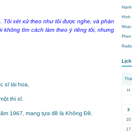
Hạnh
Hình
ì. Tôi xét xử theo như tôi được nghe, và phán
Nhạc
tôi không tìm cách làm theo ý riêng tôi, nhưng
Phim 
Radio
Lịch
Thá
sĩ tài hoa,
H
ột thi sĩ.
3
 năm 1967, mang tựa đề là Không Đề.
10
17