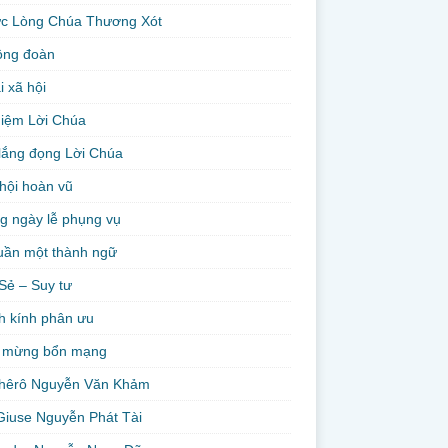
ức Lòng Chúa Thương Xót
ộng đoàn
i xã hội
niệm Lời Chúa
lắng đọng Lời Chúa
hội hoàn vũ
g ngày lễ phụng vụ
uần một thành ngữ
Sẻ – Suy tư
h kính phân ưu
 mừng bổn mạng
hêrô Nguyễn Văn Khảm
Giuse Nguyễn Phát Tài