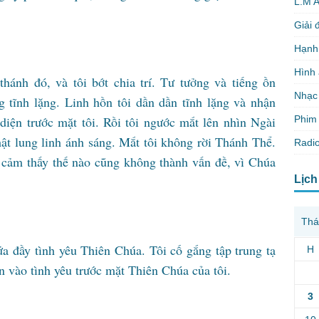
L.M 
Giải 
Hạnh
Hình
thánh đó, và tôi bớt chia trí. Tư tưởng và tiếng ồn
Nhạc
g tĩnh lặng. Linh hồn tôi dần dần tĩnh lặng và nhận
Phim 
iện trước mặt tôi. Rồi tôi ngước mắt lên nhìn Ngài
t lung linh ánh sáng. Mắt tôi không rời Thánh Thể.
Radio
i cảm thấy thế nào cũng không thành vấn đề, vì Chúa
Lịch
Thá
a đầy tình yêu Thiên Chúa. Tôi cố gắng tập trung tạ
H
n vào tình yêu trước mặt Thiên Chúa của tôi.
3