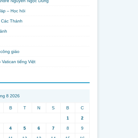
Andre Nguyễn Ngọc Dũng
đáp – Học hỏi
 Các Thánh
 ảnh
công giáo
 Vatican tiếng Việt
ng 8 2026
B
T
N
S
B
C
1
2
4
5
6
7
8
9