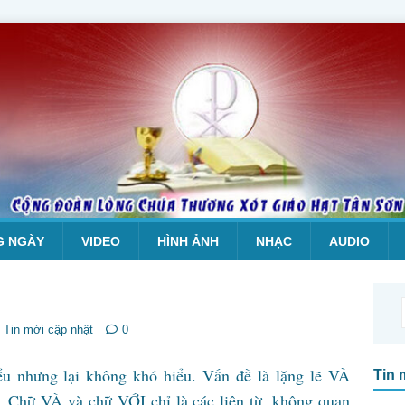
G NGÀY
VIDEO
HÌNH ẢNH
NHẠC
AUDIO
,
Tin mới cập nhật
0
u nhưng lại không khó hiểu. Vấn đề là lặng lẽ VÀ
Tin 
 Chữ VÀ và chữ VỚI chỉ là các liên từ, không quan