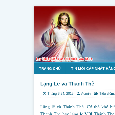
TRANG CHỦ
TIN MỚI CẬP NHẬT HÀN
Lặng Lẽ và Thánh Thể
Tháng 8 24, 2015
Admin
Tiêu điểm
Lặng lẽ và Thánh Thể. Có thể khó hiể
Thánh Thể hay lặng lẽ VỚI Thánh Thể.