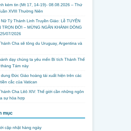
nh kém tin (Mt 17, 14-19)- 08.08.2026 – Thứ
uần XVIII Thường Niên
 Nữ Tỳ Thánh Linh Truyền Giáo: Lễ TUYÊN
 TRỌN ĐỜI – MỪNG NGÂN KHÁNH DÒNG
 25/07/2026
hánh Cha sẽ tông du Uruguay, Argentina và
thánh dạy chúng ta yêu mến Bí tích Thánh Thể
 tháng Tám này
dung Đức Giáo hoàng tái xuất hiện trên các
tiền cắc của Vatican
hánh Cha Lêô XIV: Thế giới cần những ngôn
ủa sự hòa hợp
h mục
ới cập nhật hàng ngày