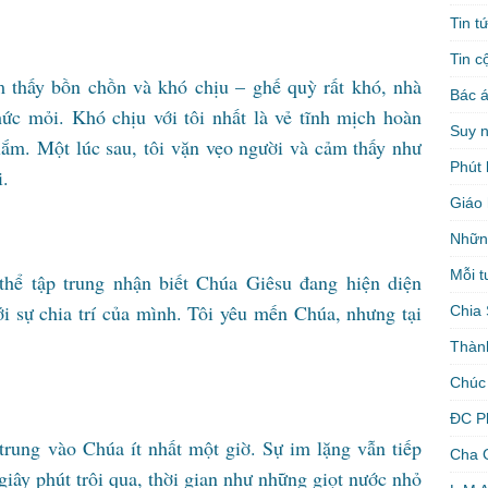
Tin t
Tin c
m thấy bồn chồn và khó chịu – ghế quỳ rất khó, nhà
Bác á
hức mỏi. Khó chịu với tôi nhất là vẻ tĩnh mịch hoàn
Suy 
í lắm. Một lúc sau, tôi vặn vẹo người và cảm thấy như
Phút 
i.
Giáo 
Nhữn
Mỗi t
 thể tập trung nhận biết Chúa Giêsu đang hiện diện
ới sự chia trí của mình. Tôi yêu mến Chúa, nhưng tại
Chia 
Thàn
Chúc
ĐC P
trung vào Chúa ít nhất một giờ. Sự im lặng vẫn tiếp
Cha 
giây phút trôi qua, thời gian như những giọt nước nhỏ