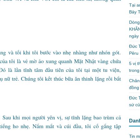
Tại a
Bảy T
Dòng
KHẤN
ngày
Đức T
ng và tối khi tôi bước vào nhẹ nhàng như nhón gót.
Pêru
 của tôi là vẻ mờ ảo xung quanh Mặt Nhật vàng chứa
5 vị 
 là lần tĩnh tâm đầu tiên của tôi tại một tu viện,
trong
 nữ trẻ. Chúng tôi kết thúc bữa ăn thinh lặng rồi bắt
Chân 
đồng 
Đức T
sứ c
 Sau khi mọi người yên vị, sự tĩnh lặng bao trùm cả
Dan
 tiếng ho nhẹ. Nắm mắt và cúi đầu, tôi cố gắng tập
Tin m