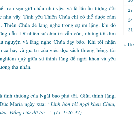
10
ể trọn vẹn giờ chầu như vậy, và là lần ấn tượng đối
17
ợc như vậy. Tình yêu Thiên Chúa chỉ có thể được cảm
24
n. Thiên Chúa dễ lắng nghe trong sự im lặng, khi đó
31
ng dẫn. Dĩ nhiên sự chia trí vẫn còn, nhưng tôi dìm
ầu nguyện và lắng nghe Chúa dạy bảo. Khi tôi nhận
« Th
 ca hay và giá trị của việc đọc sách thiêng liêng, tôi
 nghiêm quỳ giữa sự thinh lặng để ngợi khen và yêu
ương tha nhân.
à tình thương của Ngài bao phủ tội. Giữa thinh lặng,
ư Đức Maria ngày xưa:
“Linh hồn tôi ngợi khen Chúa,
Chúa, Đấng cứu độ tôi…” (Lc 1:46-47)
.