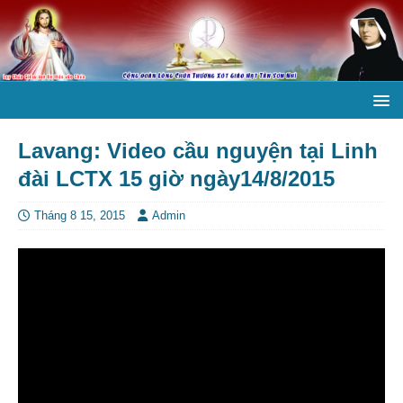
Lavang: Video cầu nguyện tại Linh
đài LCTX 15 giờ ngày14/8/2015
Tháng 8 15, 2015
Admin