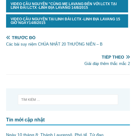
VIDEO CẦU NGUYỆN "CÙNG MẸ LAVANG ĐẾN VỚI LCTX TẠI
LINH ĐÀI LCTX -LINH ĐỊA LAVANG 14/8/2015
VIDEO CẦU NGUYỆN TẠI LINH ĐÀI LCTX -LINH ĐỊA LAVANG 15
GIỜ NGÀY14/8/2015
TRƯỚC ĐÓ
Các bài suy niệm CHÚA NHẬT 20 THƯỜNG NIÊN – B
TIẾP THEO
Giải đáp thêm thắc mắc 2
Tin mới cập nhật
Ngày 10 tháng 8: Thánh Laurensô, Phó tế, Tử đạo