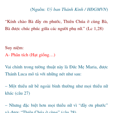
(Nguồn:
Uỷ ban Thánh Kinh / HĐGMVN
)
“Kính chào Bà đầy ơn phước, Thiên Chúa ở cùng Bà,
Bà được chúc phúc giữa các người phụ nữ.” (Lc 1,28)
Suy niệm:
A- Phân tích (Hạt giống…)
Vai chính trong tường thuật này là Đức Mẹ Maria, được
Thánh Luca mô tả với những nét như sau:
– Một thiếu nữ bề ngoài bình thường như mọi thiếu nữ
khác (câu 27)
– Nhưng đặc biệt hơn mọi thiếu nữ vì “đầy ơn phước”
và được “Thiên Chúa ở cùng” (câu 28)