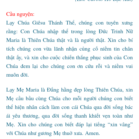
Cầu nguyện:
Lạy Chúa Giêsu Thánh Thể, chúng con tuyên xưng
rằng: Con Chúa nhập thể trong lòng Đức Trinh Nữ
Maria là Thiên Chúa thật và là người thật. Xin cho bí
tích chúng con vừa lãnh nhận củng cố niềm tin chân
thật ấy, và xin cho cuộc chiến thắng phục sinh của Con
Chúa đem lại cho chúng con ơn cứu rỗi và niềm vui
muôn đời.
Lạy Mẹ Maria là Đấng hằng đẹp lòng Thiên Chúa, xin
Mẹ cầu bầu cùng Chúa cho mỗi người chúng con biết
thể hiện nhân cách làm con cái Chúa qua đời sống bác
ái yêu thương, qua đời sống thanh khiết vẹn toàn như
Mẹ. Xin cho chúng con biết đáp lại tiếng “xin vâng”
với Chúa như gương Mẹ thuở xưa. Amen.