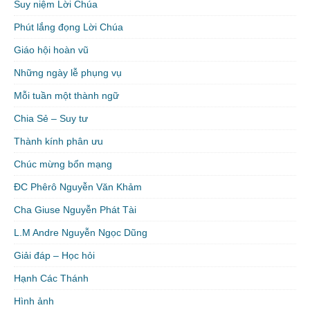
Suy niệm Lời Chúa
Phút lắng đọng Lời Chúa
Giáo hội hoàn vũ
Những ngày lễ phụng vụ
Mỗi tuần một thành ngữ
Chia Sẻ – Suy tư
Thành kính phân ưu
Chúc mừng bổn mạng
ĐC Phêrô Nguyễn Văn Khảm
Cha Giuse Nguyễn Phát Tài
L.M Andre Nguyễn Ngọc Dũng
Giải đáp – Học hỏi
Hạnh Các Thánh
Hình ảnh