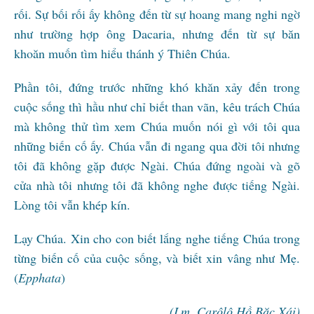
rối. Sự bối rối ấy không đến từ sự hoang mang nghi ngờ
như trường hợp ông Dacaria, nhưng đến từ sự băn
khoăn muốn tìm hiểu thánh ý Thiên Chúa.
Phần tôi, đứng trước những khó khăn xảy đến trong
cuộc sống thì hầu như chỉ biết than vãn, kêu trách Chúa
mà không thử tìm xem Chúa muốn nói gì với tôi qua
những biến cố ấy. Chúa vẫn đi ngang qua đời tôi nhưng
tôi đã không gặp được Ngài. Chúa đứng ngoài và gõ
cửa nhà tôi nhưng tôi đã không nghe được tiếng Ngài.
Lòng tôi vẫn khép kín.
Lạy Chúa. Xin cho con biết lắng nghe tiếng Chúa trong
từng biến cố của cuộc sống, và biết xin vâng như Mẹ.
(
Epphata
)
(Lm. Carôlô Hồ Bặc Xái)