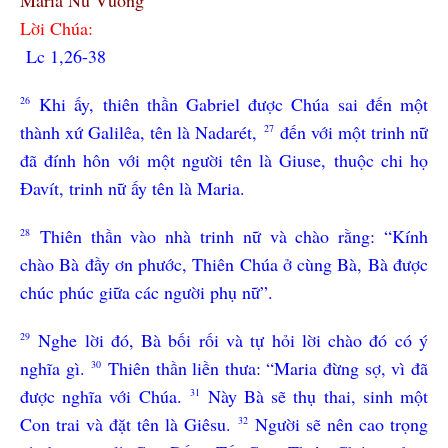
Lời Chúa:
Lc 1,26-38
Khi ấy, thiên thần Gabriel được Chúa sai đến một
26
thành xứ Galilêa, tên là Nadarét,
đến với một trinh nữ
27
đã đính hôn với một người tên là Giuse, thuộc chi họ
Đavít, trinh nữ ấy tên là Maria.
Thiên thần vào nhà trinh nữ và chào rằng: “Kính
28
chào Bà đầy ơn phước, Thiên Chúa ở cùng Bà, Bà được
chúc phúc giữa các người phụ nữ”.
Nghe lời đó, Bà bối rối và tự hỏi lời chào đó có ý
29
nghĩa gì.
Thiên thần liền thưa: “Maria đừng sợ, vì đã
30
được nghĩa với Chúa.
Này Bà sẽ thụ thai, sinh một
31
Con trai và đặt tên là Giêsu.
Người sẽ nên cao trọng
32