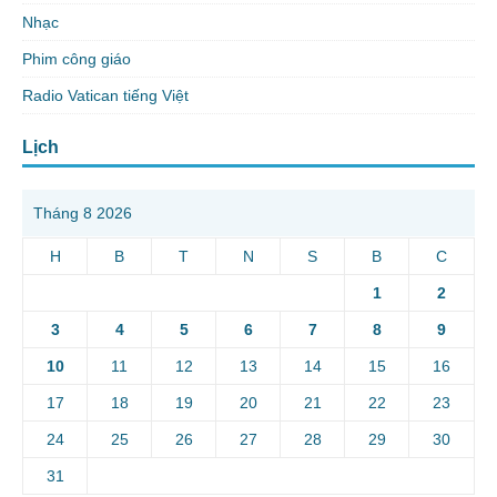
Nhạc
Phim công giáo
Radio Vatican tiếng Việt
Lịch
Tháng 8 2026
H
B
T
N
S
B
C
1
2
3
4
5
6
7
8
9
10
11
12
13
14
15
16
17
18
19
20
21
22
23
24
25
26
27
28
29
30
31