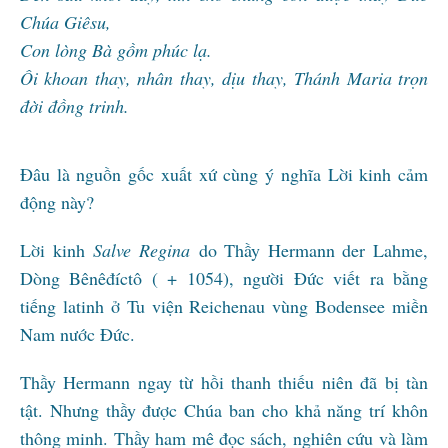
Chúa Giêsu,
Con lòng Bà gồm phúc lạ.
Ôi khoan thay, nhân thay, dịu thay, Thánh Maria trọn
đời đồng trinh.
Đâu là nguồn gốc xuất xứ cùng ý nghĩa Lời kinh cảm
động này?
Lời kinh
Salve Regina
do Thầy Hermann der Lahme,
Dòng Bênêđíctô ( + 1054), người Đức viết ra bằng
tiếng latinh ở Tu viện Reichenau vùng Bodensee miền
Nam nước Đức.
Thầy Hermann ngay từ hồi thanh thiếu niên đã bị tàn
tật. Nhưng thầy được Chúa ban cho khả năng trí khôn
thông minh. Thầy ham mê đọc sách, nghiên cứu và làm