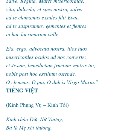
Salve, Regina, Mater misericordiae,
vita, dulcedo, et spes nostra, salve.
ad te clamamus exsules filii
Evae,
ad te suspiramus, gementes et flentes
in hac lacrimarum valle.
Eia, ergo, advocata nostra, illos tuos
misericordes oculos ad nos converte;
et Jesum, benedictum fructum ventris tui,
nobis post hoc exsilium ostende.
O clemens, O pia, O dulcis Virgo Maria.”
TIẾNG VIỆT
(Kinh Phụng Vụ – Kinh Tối)
Kính chào Đức Nữ Vương,
Bà là Mẹ xót thương,