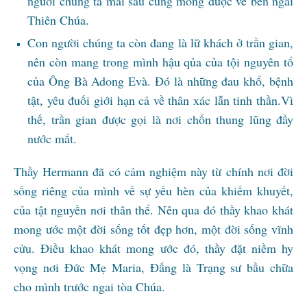
người chúng ta mai sau cũng mong được về bên ngai
Thiên Chúa.
Con người chúng ta còn đang là lữ khách ở trần gian,
nên còn mang trong mình hậu qủa của tội nguyên tổ
của Ông Bà Adong Evà. Đó là những đau khổ, bệnh
tật, yêu đuối giới hạn cả về thân xác lẫn tinh thần.Vì
thế, trần gian được gọi là nơi chốn thung lũng đầy
nước mắt.
Thầy Hermann đã có cảm nghiệm này từ chính nơi đời
sống riêng của mình về sự yếu hèn của khiếm khuyết,
của tật nguyền nơi thân thể. Nên qua đó thầy khao khát
mong ước một đời sống tốt đẹp hơn, một đời sống vĩnh
cửu. Điều khao khát mong ước đó, thầy đặt niềm hy
vọng nơi Đức Mẹ Maria, Đấng là Trạng sư bầu chữa
cho mình trước ngai tòa Chúa.