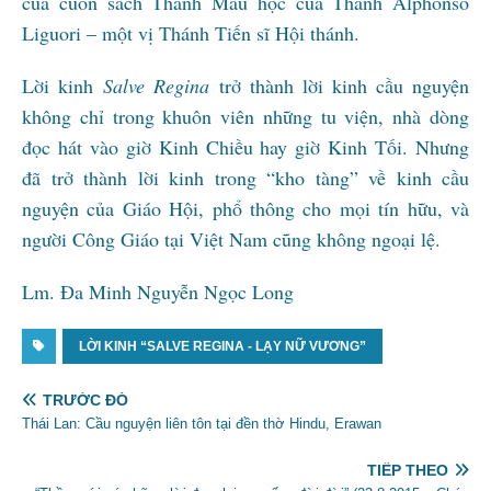
của cuốn sách Thánh Mẫu học của Thánh Alphonsô
Liguori – một vị Thánh Tiến sĩ Hội thánh.
Lời kinh
Salve Regina
trở thành lời kinh cầu nguyện
không chỉ trong khuôn viên những tu viện, nhà dòng
đọc hát vào giờ Kinh Chiều hay giờ Kinh Tối. Nhưng
đã trở thành lời kinh trong “kho tàng” về kinh cầu
nguyện của Giáo Hội, phổ thông cho mọi tín hữu, và
người Công Giáo tại Việt Nam cũng không ngoại lệ.
Lm. Đa Minh Nguyễn Ngọc Long
LỜI KINH “SALVE REGINA - LẠY NỮ VƯƠNG”
TRƯỚC ĐÓ
Thái Lan: Cầu nguyện liên tôn tại đền thờ Hindu, Erawan
TIẾP THEO