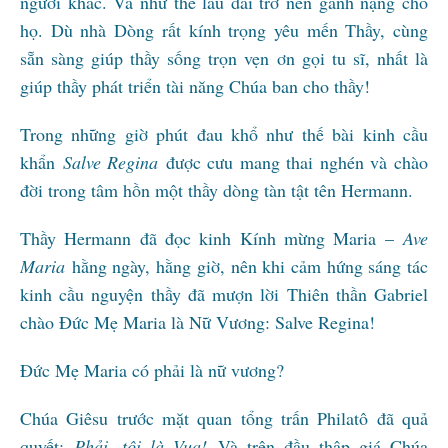
người khác. Và như thế lâu dài trở nên gánh nặng cho
họ. Dù nhà Dòng rất kính trọng yêu mến Thầy, cùng
sẵn sàng giúp thầy sống trọn vẹn ơn gọi tu sĩ, nhất là
giúp thầy phát triển tài năng Chúa ban cho thầy!
Trong những giờ phút đau khổ như thế bài kinh cầu
khẩn
Salve Regina
được cưu mang thai nghén và chào
đời trong tâm hồn một thầy dòng tàn tật tên Hermann.
Thầy Hermann đã đọc kinh Kính mừng Maria –
Ave
Maria
hằng ngày, hằng giờ, nên khi cảm hứng sáng tác
kinh cầu nguyện thầy đã mượn lời Thiên thần Gabriel
chào Đức Mẹ Maria là Nữ Vương: Salve Regina!
Đức Mẹ Maria có phải là nữ vương?
Chúa Giêsu trước mặt quan tổng trấn Philatô đã quả
quyết:
Phải, tôi là Vua!
Và trên đầu thập giá Chúa