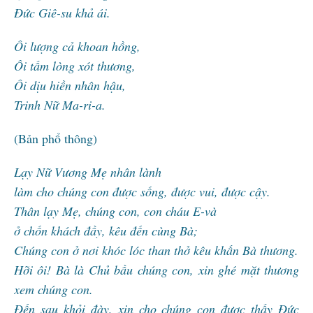
Đức Giê-su khả ái.
Ôi lượng cả khoan hồng,
Ôi tấm lòng xót thương,
Ôi dịu hiền nhân hậu,
Trinh Nữ Ma-ri-a.
(Bản phổ thông)
Lạy Nữ Vương Mẹ nhân lành
làm cho chúng con được sống, được vui, được cậy.
Thân lạy Mẹ, chúng con, con cháu E-và
ở chốn khách đầy, kêu đến cùng Bà;
Chúng con ở nơi khóc lóc than thở kêu khấn Bà thương.
Hỡi ôi! Bà là Chủ bầu chúng con, xin ghé mặt thương
xem chúng con.
Đến sau khỏi đày, xin cho chúng con được thấy Đức