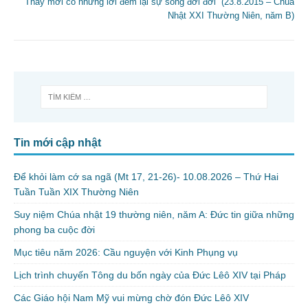
“Thầy mới có những lời đem lại sự sống đời đời” (23.8.2015 – Chúa
Nhật XXI Thường Niên, năm B)
Tin mới cập nhật
Để khỏi làm cớ sa ngã (Mt 17, 21-26)- 10.08.2026 – Thứ Hai
Tuần Tuần XIX Thường Niên
Suy niệm Chúa nhật 19 thường niên, năm A: Đức tin giữa những
phong ba cuộc đời
Mục tiêu năm 2026: Cầu nguyện với Kinh Phụng vụ
Lịch trình chuyến Tông du bốn ngày của Đức Lêô XIV tại Pháp
Các Giáo hội Nam Mỹ vui mừng chờ đón Đức Lêô XIV